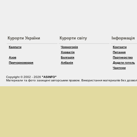
Курорти України
Курорти світу
Інформація
Карпати
Чорногорія
Контакти
Хорватія
Питання
Азов
Болгарія
Партнерство
Причорноморря
Албанія
Додати готель
Чартери
Copyright © 2002 - 2026
"ASINFO"
Материали та фото захищені авторським правом. Використання материалів без дозвол