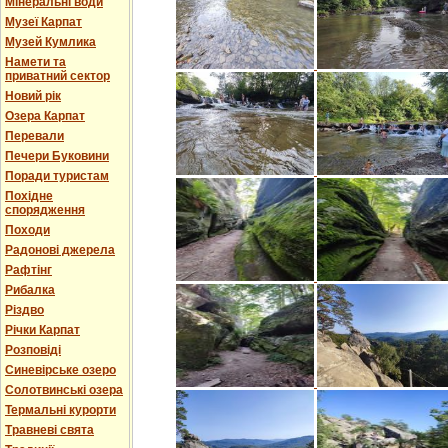
Мінеральні води
Музеї Карпат
Музей Кумлика
Намети та
приватний сектор
Новий рік
Озера Карпат
Перевали
Печери Буковини
Поради туристам
Похідне
спорядження
Походи
Радонові джерела
Рафтінг
Рибалка
Різдво
Річки Карпат
Розповіді
Синевірське озеро
Солотвинські озера
Термальні курорти
Травневі свята