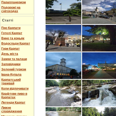
Парапланеризм
Подорожі на
снігоходах
Статті
Про Карпати
Готелі Карпат
Вино та коньяк
Водоспади Карпат
Гори Карпат
День міста
Замки та палаци
Заповідники
Зелений туризм
Івана-Купала
Карпатський
трамвай
Коли відпочивати
Крафтове пиво в
Карпатах
Легенди Карпат
Лижне
спорядження