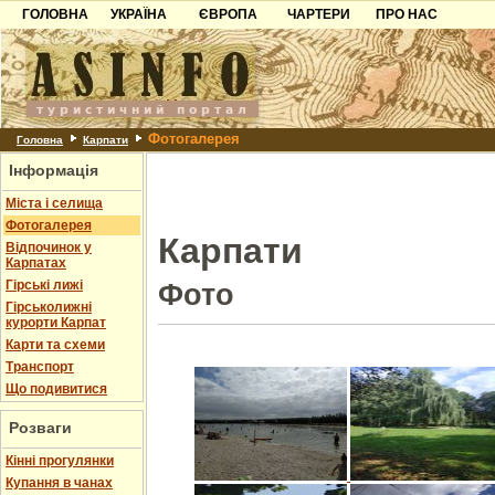
ГОЛОВНА
УКРАЇНА
ЄВРОПА
ЧАРТЕРИ
ПРО НАС
Карпати
Чорногорія
Контакти
Азов
Хорватія
Партнерам
Причорноморря
Болгарія
Додати готель
Фотогалерея
Шацьк
Албанія
Питання
Головна
Карпати
Інформація
Пошук готелів
Міста і селища
Фотогалерея
Карпати
Відпочинок у
Карпатах
Гірські лижі
Фото
Гірськолижні
курорти Карпат
Карти та схеми
Транспорт
Що подивитися
Розваги
Кінні прогулянки
Купання в чанах