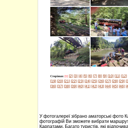
[2]
[3]
[4]
[5]
[6]
[7]
[8]
[9]
[10]
[11]
[12]
Сторінки:
[1]
[19]
[20]
[21]
[22]
[23]
[24]
[25]
[26]
[27]
[28]
[29]
[
[36]
[37]
[38]
[39]
[40]
[41]
[42]
[43]
[44]
[45]
[46]
[
У фотогалереї зібрано аматорські фото 
фотографій Ви зможете вибрати маршрут
Карпатами. Багато туристів, які відпочив