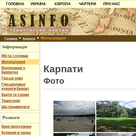
ГОЛОВНА
УКРАЇНА
ЄВРОПА
ЧАРТЕРИ
ПРО НАС
Карпати
Чорногорія
Контакти
Азов
Хорватія
Партнерам
Причорноморря
Болгарія
Додати готель
Фотогалерея
Шацьк
Албанія
Питання
Головна
Карпати
Інформація
Пошук готелів
Міста і селища
Фотогалерея
Карпати
Відпочинок у
Карпатах
Гірські лижі
Фото
Гірськолижні
курорти Карпат
Карти та схеми
Транспорт
Що подивитися
Розваги
Кінні прогулянки
Купання в чанах