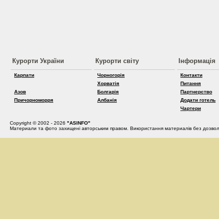
Курорти України
Курорти світу
Інформація
Карпати
Чорногорія
Контакти
Хорватія
Питання
Азов
Болгарія
Партнерство
Причорноморря
Албанія
Додати готель
Чартери
Copyright © 2002 - 2026
"ASINFO"
Материали та фото захищені авторським правом. Використання материалів без дозвол