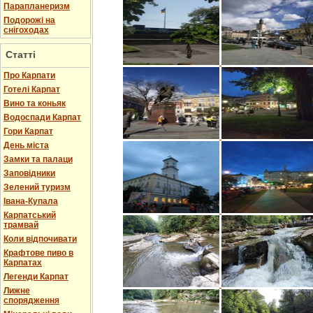
Парапланеризм
Подорожі на
снігоходах
Статті
Про Карпати
Готелі Карпат
Вино та коньяк
Водоспади Карпат
Гори Карпат
День міста
Замки та палаци
Заповідники
Зелений туризм
Івана-Купала
Карпатський
трамвай
Коли відпочивати
Крафтове пиво в
Карпатах
Легенди Карпат
Лижне
спорядження