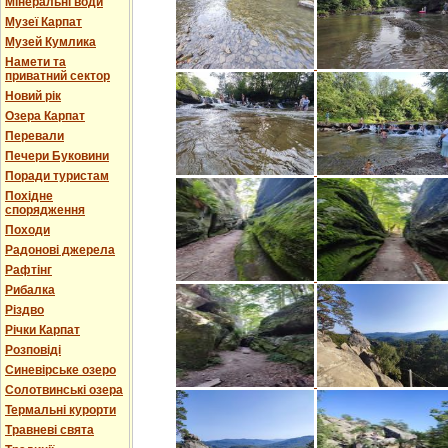
Мінеральні води
Музеї Карпат
Музей Кумлика
Намети та
приватний сектор
Новий рік
Озера Карпат
Перевали
Печери Буковини
Поради туристам
Похідне
спорядження
Походи
Радонові джерела
Рафтінг
Рибалка
Різдво
Річки Карпат
Розповіді
Синевірське озеро
Солотвинські озера
Термальні курорти
Травневі свята