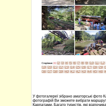
[2]
[3]
[4]
[5]
[6]
[7]
[8]
[9]
[10]
[11]
[12]
Сторінки:
[1]
[19]
[20]
[21]
[22]
[23]
[24]
[25]
[26]
[27]
[28]
[29]
[
[36]
[37]
[38]
[39]
[40]
[41]
[42]
[43]
[44]
[45]
[46]
[
У фотогалереї зібрано аматорські фото 
фотографій Ви зможете вибрати маршрут
Карпатами. Багато туристів, які відпочив