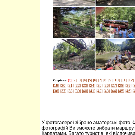
[2]
[3]
[4]
[5]
[6]
[7]
[8]
[9]
[10]
[11]
[12]
Сторінки:
[1]
[19]
[20]
[21]
[22]
[23]
[24]
[25]
[26]
[27]
[28]
[29]
[
[36]
[37]
[38]
[39]
[40]
[41]
[42]
[43]
[44]
[45]
[46]
[
У фотогалереї зібрано аматорські фото 
фотографій Ви зможете вибрати маршрут
Карпатами. Багато туристів, які відпочив