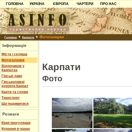
ГОЛОВНА
УКРАЇНА
ЄВРОПА
ЧАРТЕРИ
ПРО НАС
Карпати
Чорногорія
Контакти
Азов
Хорватія
Партнерам
Причорноморря
Болгарія
Додати готель
Фотогалерея
Шацьк
Албанія
Питання
Головна
Карпати
Інформація
Пошук готелів
Міста і селища
Фотогалерея
Карпати
Відпочинок у
Карпатах
Гірські лижі
Фото
Гірськолижні
курорти Карпат
Карти та схеми
Транспорт
Що подивитися
Розваги
Кінні прогулянки
Купання в чанах