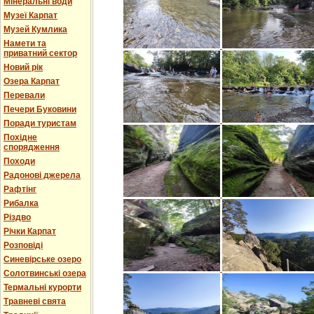
Мінеральні води
Музеї Карпат
Музей Кумлика
Намети та
приватний сектор
Новий рік
Озера Карпат
Перевали
Печери Буковини
Поради туристам
Похідне
спорядження
Походи
Радонові джерела
Рафтінг
Рибалка
Різдво
Річки Карпат
Розповіді
Синевірське озеро
Солотвинські озера
Термальні курорти
Травневі свята