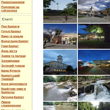
Парапланеризм
Подорожі на
снігоходах
Статті
Про Карпати
Готелі Карпат
Вино та коньяк
Водоспади Карпат
Гори Карпат
День міста
Замки та палаци
Заповідники
Зелений туризм
Івана-Купала
Карпатський
трамвай
Коли відпочивати
Крафтове пиво в
Карпатах
Легенди Карпат
Лижне
спорядження