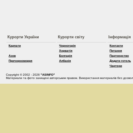
Курорти України
Курорти світу
Інформація
Карпати
Чорногорія
Контакти
Хорватія
Питання
Азов
Болгарія
Партнерство
Причорноморря
Албанія
Додати готель
Чартери
Copyright © 2002 - 2026
"ASINFO"
Материали та фото захищені авторським правом. Використання материалів без дозвол