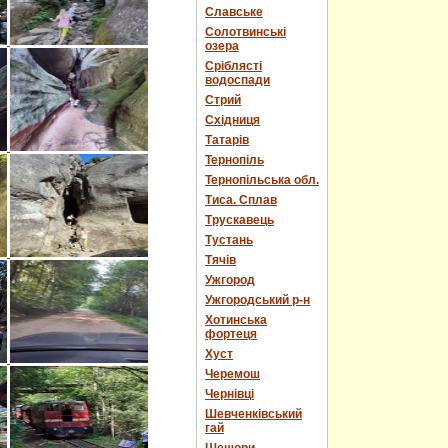
Славське
Солотвинські
озера
Сріблясті
водоспади
Стрий
Східниця
Татарів
Тернопіль
Тернопільська обл.
Тиса. Сплав
Трускавець
Тустань
Тячів
Ужгород
Ужгородський р-н
Хотинська
фортеця
Хуст
Черемош
Чернівці
Шевченківський
гай