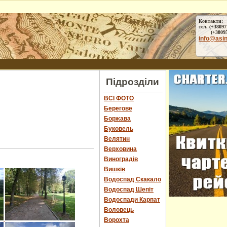
Контакти:
тел. (+38097
(+38095) 
info@asi
Підрозділи
ВСІ ФОТО
Берегове
Боржава
Буковель
Велятин
Верховина
Виноградів
Вишків
Водоспад Скакало
Водоспад Шепіт
Водоспади Карпат
Воловець
Ворохта