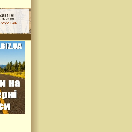
) 298-54-96
86-34-999
nfo.com.ua