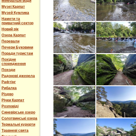
Мінеральні води
Музеї Карпат
Музей Кумлика
Намети та
приватний сектор
Новий рік
Озера Карпат
Перевали
Печери Буковини
Поради туристам
Похідне
спорядження
Походи
Радонові джерела
Рафтінг
Рибалка
Різдво
Річки Карпат
Розповіді
Синевірське озеро
Солотвинські озера
Термальні курорти
Травневі свята