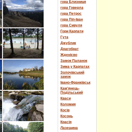
гора Близниця
гора Говерла
гора Петрос
гора Піп-Іван
гора Сивуля
Гори Карпати
Гута
Джублик
Драгобрат
Жденієво
Замок Паланок
Зима у Карпатах
Золочівський
замок
Івано-Франківськ
Кам'янець-
Подільський
Кваси
Коломия
Косів
Косонь
Красія
Лазещина