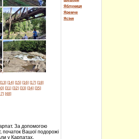
Шешори
Яблуниця
Яремче
Ясіня
[13]
[14]
[15]
[16]
[17]
[18]
30]
[31]
[32]
[33]
[34]
[35]
47]
[48]
Карпат. За допомогою
, початок Вашої подорожі
али у Карпатах,