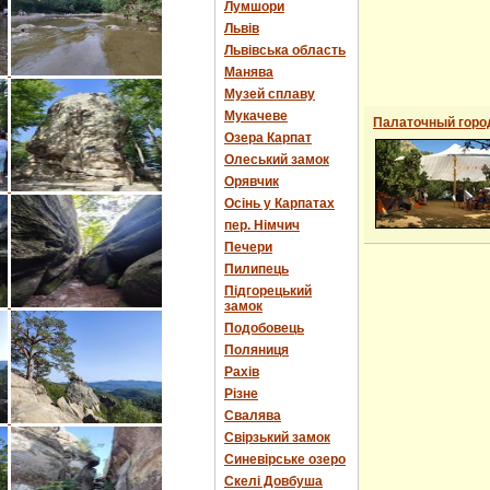
Лумшори
Львів
Львівська область
Манява
Музей сплаву
Мукачеве
Палаточный горо
Озера Карпат
Олеський замок
Орявчик
Осінь у Карпатах
пер. Німчич
Печери
Пилипець
Підгорецький
замок
Подобовець
Поляниця
Рахів
Різне
Свалява
Свірзький замок
Синевірське озеро
Скелі Довбуша