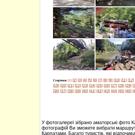
[2]
[3]
[4]
[5]
[6]
[7]
[8]
[9]
[10]
[11]
[12]
Сторінки:
[1]
[19]
[20]
[21]
[22]
[23]
[24]
[25]
[26]
[27]
[28]
[29]
[
[36]
[37]
[38]
[39]
[40]
[41]
[42]
[43]
[44]
[45]
[46]
[
У фотогалереї зібрано аматорські фото 
фотографій Ви зможете вибрати маршрут
Карпатами. Багато туристів, які відпочив