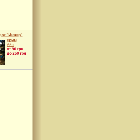
док "Инжир"
Крым
Айя
от 90 грн
до 250 грн