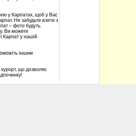
ю у Карпатах, щоб у Вас
арпат. Не забудьте взяти з
пат – фото будуть
у. Ви можете
ї Карпат у нашій
поможіть іншим
 курорт, що дозволяє
ідпочинку!