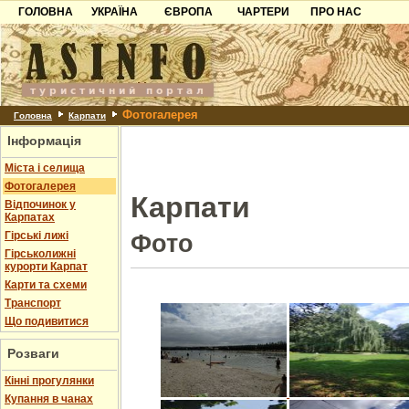
ГОЛОВНА
УКРАЇНА
ЄВРОПА
ЧАРТЕРИ
ПРО НАС
Карпати
Чорногорія
Контакти
Азов
Хорватія
Партнерам
Причорноморря
Болгарія
Додати готель
Фотогалерея
Шацьк
Албанія
Питання
Головна
Карпати
Інформація
Пошук готелів
Міста і селища
Фотогалерея
Карпати
Відпочинок у
Карпатах
Гірські лижі
Фото
Гірськолижні
курорти Карпат
Карти та схеми
Транспорт
Що подивитися
Розваги
Кінні прогулянки
Купання в чанах