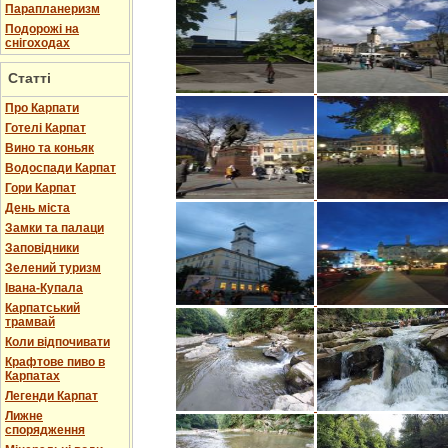
Парапланеризм
Подорожі на
снігоходах
Статті
Про Карпати
Готелі Карпат
Вино та коньяк
Водоспади Карпат
Гори Карпат
День міста
Замки та палаци
Заповідники
Зелений туризм
Івана-Купала
Карпатський
трамвай
Коли відпочивати
Крафтове пиво в
Карпатах
Легенди Карпат
Лижне
спорядження