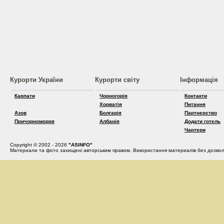
Курорти України
Курорти світу
Інформація
Карпати
Чорногорія
Контакти
Хорватія
Питання
Азов
Болгарія
Партнерство
Причорноморря
Албанія
Додати готель
Чартери
Copyright © 2002 - 2026
"ASINFO"
Материали та фото захищені авторським правом. Використання материалів без дозвол