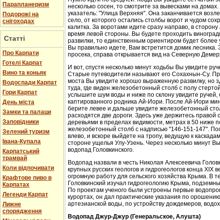
Парапланеризм
несколько сосен, то смотрите за вывесками на домах.
указатель: "Улица Верхняя". Она заканчивается возл
Подорожі на
село, от которого остались столбы ворот и чудом со
снігоходах
калитка. За воротами идите сразу направо, в сторон
время левой стороны. Вы будете проходить виноградн
Статті
развилки, то единственным ориентиром будет более у
Вы правильно идете, Вам встретится домик лесника. 
Про Карпати
просека, справа открывается вид на Северную Демер
Готелі Карпат
И вот, спустя несколько минут ходьбы Вы увидите руч
Вино та коньяк
Старые путеводители называют его Сохахнын-Су. Пр
моста Вы увидите хорошо выраженную развилку, но з
Водоспади Карпат
туда, где виден железобетонный столб с полу стерто
Гори Карпат
услышите шум воды и ниже по склону увидите ручей,
каптированного родника Ай-Иори. После Ай-Иори мину
День міста
берите левее и дальше увидите железобетонный столб
Замки та палаци
расходятся две дороги. Здесь уже держитесь правой 
Заповідники
деревьями в пределах видимости, метрах в 50 ниже п
железобетонный столб с надписью "146-151-147". По
Зелений туризм
влево, и вскоре выйдете на тропу, ведущую к каскада
Івана-Купала
стороне ущелья Улу-Узень. Через несколько минут Вы
водопад Головкинского.
Карпатський
трамвай
Водопад назвали в честь Николая Алексеевича Головки
Коли відпочивати
крупных русских геологов и гидрогеологов конца XIX 
огромную работу для сельского хозяйства Крыма. В 
Крафтове пиво в
Головкинский изучал гидрогеологию Крыма, подземн
Карпатах
По проектам ученого были устроены первые водопров
Легенди Карпат
курортах, он дал практические указания по орошени
артезианской воды, по устройству дождемеров, водо
Лижне
спорядження
Водопад Джур-Джур (Генеральское, Алушта)