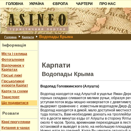
ГОЛОВНА
УКРАЇНА
ЄВРОПА
ЧАРТЕРИ
ПРО НАС
Карпати
Чорногорія
Контакти
Азов
Хорватія
Партнерам
Причорноморря
Болгарія
Додати готель
Водопады Крыма
Шацьк
Албанія
Питання
Головна
Карпати
Інформація
Пошук готелів
Міста і селища
Фотогалерея
Карпати
Відпочинок у
Карпатах
Водопады Крыма
Гірські лижі
Гірськолижні
курорти Карпат
Водопад Головкинского (Алушта)
Карти та схеми
Водопад находится над Алуштой в ущелье Яман-Дере
Транспорт
горных складках сливаются мелкие ручьи, образуя ре
уступам поток воды мощно низвергается с девятиметр
Що подивитися
выдержит сравнение с известным водопадом Джур-Д
Водопад находится в дикой, мало доступной местност
Розваги
туда попасть, Вам необходимо доехать на троллейбус
что в десяти минутах езды от Алушты в сторону Ялт
Кінні прогулянки
около 4 часов. Тропа, временами переходящая в лест
остановкой и выводит в село, на небольшую площадк
Купання в чанах
Нужно идти по средней. Когда Вы увидите сетчатый з