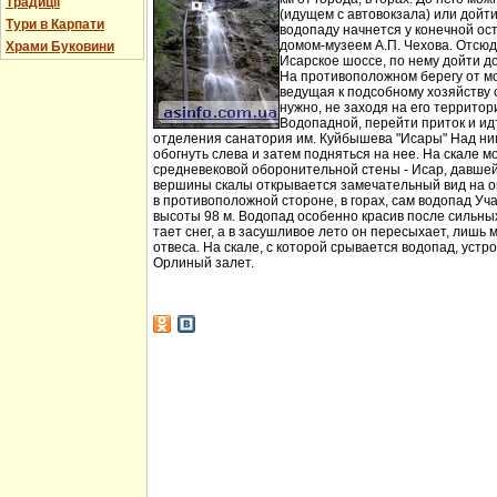
Традиції
(идущем с автовокзала) или дойт
Тури в Карпати
водопаду начнется у конечной ос
домом-музеем А.П. Чехова. Отсюд
Храми Буковини
Исарское шоссе, по нему дойти д
На противоположном берегу от мо
ведущая к подсобному хозяйству
нужно, не заходя на его территори
Водопадной, перейти приток и идт
отделения санатория им. Куйбышева "Исары" Над ни
обогнуть слева и затем подняться на нее. На скале м
средневековой оборонительной стены - Исар, давшей
вершины скалы открывается замечательный вид на ок
в противоположной стороне, в горах, сам водопад Уча
высоты 98 м. Водопад особенно красив после сильных 
тает снег, а в засушливое лето он пересыхает, лишь 
отвеса. На скале, с которой срывается водопад, устр
Орлиный залет.