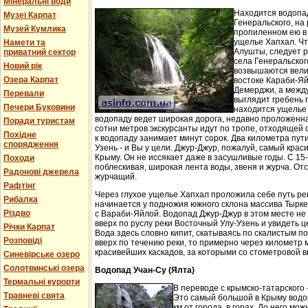
Мінеральні води
Находится водопа
Музеї Карпат
Генеральского, на 
Музей Кумлика
пропиленном ею в
ущелье Хапхал. Чт
Намети та
Алушты, следует 
приватний сектор
села Генеральског
Новий рік
возвышаются вели
Озера Карпат
востоке Караби-Яй
Демерджи, а между
Перевали
выглядит гребень 
Печери Буковини
находится ущелье 
водопаду ведет широкая дорога, недавно проложенн
Поради туристам
сотни метров экскурсанты идут по тропе, отходящей о
Похідне
к водопаду занимает минут сорок. Два километра пут
спорядження
Узень - и Вы у цели. Джур-Джур, пожалуй, самый кра
Крыму. Он не иссякает даже в засушливые годы. С 15
Походи
поблескивая, широкая лента воды, звеня и журча. Отс
Радонові джерела
журчащий.
Рафтінг
Через глухое ущелье Хапхал проложила себе путь ре
Рибалка
начинается у подножия южного склона массива Тырк
Різдво
с Вараби-Яйлой. Водопад Джур-Джур в этом месте н
вверх по руслу реки Восточный Улу-Узень и увидеть ц
Річки Карпат
Вода здесь словно кипит, скатываясь по скалистым п
Розповіді
вверх по течению реки, то примерно через километр 
красивейших каскадов, за которыми со стометровой в
Синевірське озеро
Солотвинські озера
Водопад Учан-Су (Ялта)
Термальні курорти
В переводе с крымско-татарского 
Травневі свята
Это самый большой в Крыму водо
км от города, в горах. До него м