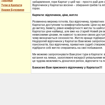
Традиції
забарвлення, гори Карпат у цей час - просто рай для
Тури в Карпати
Відпочинок у Карпатах восени – збирання грибів та ягі
горах.
Храми Буковини
Карпати: відпочинок, ціни, житло
Розвинена мережа готелів, баз відпочинку, приватних
Карпатах доступним та комфортабельним. Ціни на житл
до витягу, бювету, рівня комфортності житла та найгол
Карпатах ціни найвищі, але вже на старий Новий рік 
невисокими цінами, як навесні та восени своєю доступ
чому визначається сезонністю. Житло краще підбирати
Недорогий відпочинок у Карпатах Вам може запропону
пансіонатів, баз відпочинку, приватних садиб створю
підібрати собі житло спираючись на свої побажання.
Ми можемо запропонувати Вам різні тури в Карпати: 
катання на лижах, захоплюючі екскурсії унікальними м
це чудова можливість дізнатися регіон, відпочити та 
Бажаємо Вам приємного відпочинку у Карпатах!!!