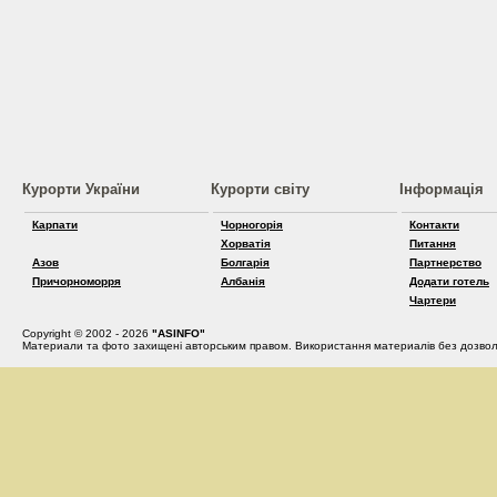
Курорти України
Курорти світу
Інформація
Карпати
Чорногорія
Контакти
Хорватія
Питання
Азов
Болгарія
Партнерство
Причорноморря
Албанія
Додати готель
Чартери
Copyright © 2002 - 2026
"ASINFO"
Материали та фото захищені авторським правом. Використання материалів без дозвол