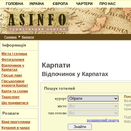
ГОЛОВНА
УКРАЇНА
ЄВРОПА
ЧАРТЕРИ
ПРО НАС
Карпати
Чорногорія
Контакти
Азов
Хорватія
Партнерам
Причорноморря
Болгарія
Додати готель
Шацьк
Албанія
Питання
Головна
Карпати
Інформація
Пошук готелів
Міста і селища
Фотогалерея
Карпати
Відпочинок у
Карпатах
Відпочинок у Карпатах
Гірські лижі
Гірськолижні
курорти Карпат
Пошук готелей
Карти та схеми
Поч
Транспорт
Вели
Що подивитися
турб
при
Розваги
Під
відг
Кінні прогулянки
Купання в чанах