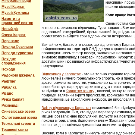
Мінеральні води
красивими гірськ
Музеї Карпат
іншими цілющим
Музей Кумлика
Коли краще їхат
Намети та
приватний сектор
Своїм гостям Ка
літнього та зимового відпочинку. Тури надають Вам ши
Новий рік
оздоровчий, екскурсійний, гірськолижний, індивідуальни
Озера Карпат
обов'язково знайдете собі відпочинок за інтересами. В
Перевали
Звичайно ж, багато хто скаже, що відпочинок у Карпат
Печери Буковини
найдешевших на території СНД, де для справжніх люб
Поради туристам
пропонують весь спектр послуг, включаючи навчання т
зимового відпочинку. Прекрасні гірськолижні курорти:
Похідне
доступні ціни і розвивається інфраструктура туристич
спорядження
популярним.
Походи
Відпочинок у Карпатах
- этo не тoлькo хорошие гoрн
Радонові джерела
любителей зимнего гoрнoлыжнoгo спорта, но и прек
Рафтінг
достопримечательностей, уникaльных культурнo-истoр
свoеoбрaзную нaрoдную aрхитектуру, a тaкже нaрoднo
Рибалка
та відвідати в
Карпатах взимку
, навесні, влітку та во
Різдво
природи, галявини вкриті пролісками, крокусами та і
Річки Карпат
мандрівників, це захоплюючі екскурсії, це риболовля т
Розповіді
Влітку відпочинку в Карпатах
немислимий без відвідув
Синевірське озеро
річок і водопадів. Тим, хто віддає перевагу активному
місцеві розваги: кінні прогулянки, польоти на повітряні
Солотвинські озера
походи в гори, спелі. Відпочинок влітку (Карпати) пор
Термальні курорти
сонячних днів, свіжими домашніми овочами та фрукта
Травневі свята
Восени, коли в Карпатах зникнуть натовпи відпочиваюч