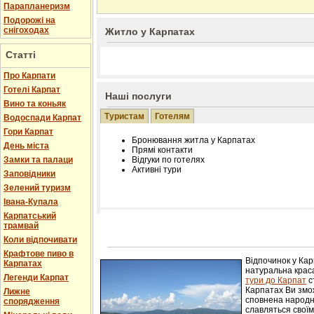
Парапланеризм
Подорожі на
снігоходах
Житло у Карпатах
Статті
Про Карпати
Готелі Карпат
Наші послуги
Вино та коньяк
Туристам
Готелям
Водоспади Карпат
Гори Карпат
Бронювання житла у Карпатах
День міста
Прямі контакти
Замки та палаци
Відгуки по готелях
Активні тури
Заповідники
Зелений туризм
Івана-Купала
Карпатський
трамвай
Розміщення інформації про готель на нашому
Редагування інформації і цін на вимогу
Коли відпочивати
Лічільник відвідувачів
Крафтове пиво в
Відпочинок у Ка
Карпатах
натуральна краса
Легенди Карпат
тури до Карпат
с
Карпатах Ви змож
Лижне
сповнена народн
спорядження
славляться свої