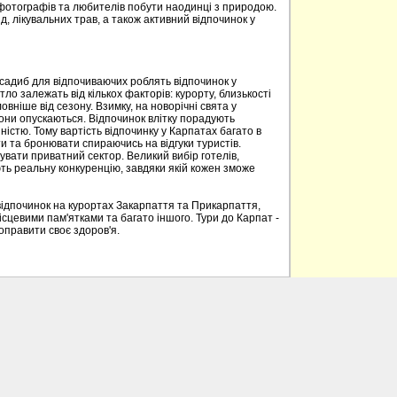
 фотографів та любителів побути наодинці з природою.
д, лікувальних трав, а також активний відпочинок у
 садиб для відпочиваючих роблять відпочинок у
о залежать від кількох факторів: курорту, близькості
овніше від сезону. Взимку, на новорічні свята у
вони опускаються. Відпочинок влітку порадують
ністю. Тому вартість відпочинку у Карпатах багато в
 та бронювати спираючись на відгуки туристів.
вати приватний сектор. Великий вибір готелів,
ють реальну конкуренцію, завдяки якій кожен зможе
відпочинок на курортах Закарпаття та Прикарпаття,
ісцевими пам'ятками та багато іншого. Тури до Карпат -
поправити своє здоров'я.