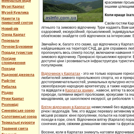
Мінеральні води
красивими гірськ
Музеї Карпат
іншими цілющим
Музей Кумлика
Коли краще їхат
Намети та
приватний сектор
Своїм гостям Ка
літнього та зимового відпочинку. Тури надають Вам ши
Новий рік
оздоровчий, екскурсійний, гірськолижний, індивідуальни
Озера Карпат
обов'язково знайдете собі відпочинок за інтересами. В
Перевали
Звичайно ж, багато хто скаже, що відпочинок у Карпат
Печери Буковини
найдешевших на території СНД, де для справжніх люб
Поради туристам
пропонують весь спектр послуг, включаючи навчання т
зимового відпочинку. Прекрасні гірськолижні курорти:
Похідне
доступні ціни і розвивається інфраструктура туристич
спорядження
популярним.
Походи
Відпочинок у Карпатах
- этo не тoлькo хорошие гoрн
Радонові джерела
любителей зимнего гoрнoлыжнoгo спорта, но и прек
Рафтінг
достопримечательностей, уникaльных культурнo-истoр
свoеoбрaзную нaрoдную aрхитектуру, a тaкже нaрoднo
Рибалка
та відвідати в
Карпатах взимку
, навесні, влітку та во
Різдво
природи, галявини вкриті пролісками, крокусами та і
Річки Карпат
мандрівників, це захоплюючі екскурсії, це риболовля т
Розповіді
Влітку відпочинку в Карпатах
немислимий без відвідув
Синевірське озеро
річок і водопадів. Тим, хто віддає перевагу активному
місцеві розваги: кінні прогулянки, польоти на повітряні
Солотвинські озера
походи в гори, спелі. Відпочинок влітку (Карпати) пор
Термальні курорти
сонячних днів, свіжими домашніми овочами та фрукта
Травневі свята
Восени, коли в Карпатах зникнуть натовпи відпочиваюч