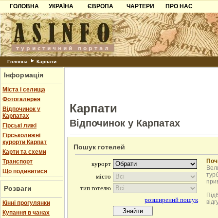
ГОЛОВНА
УКРАЇНА
ЄВРОПА
ЧАРТЕРИ
ПРО НАС
Карпати
Чорногорія
Контакти
Азов
Хорватія
Партнерам
Причорноморря
Болгарія
Додати готель
Шацьк
Албанія
Питання
Головна
Карпати
Інформація
Пошук готелів
Міста і селища
Фотогалерея
Карпати
Відпочинок у
Карпатах
Відпочинок у Карпатах
Гірські лижі
Гірськолижні
курорти Карпат
Пошук готелей
Карти та схеми
Поч
Транспорт
Вели
Що подивитися
турб
при
Розваги
Під
відг
Кінні прогулянки
Купання в чанах