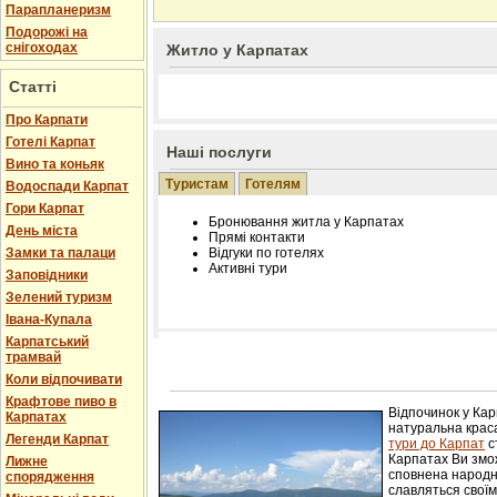
Парапланеризм
Подорожі на
снігоходах
Житло у Карпатах
Статті
Про Карпати
Готелі Карпат
Наші послуги
Вино та коньяк
Туристам
Готелям
Водоспади Карпат
Гори Карпат
Бронювання житла у Карпатах
День міста
Прямі контакти
Замки та палаци
Відгуки по готелях
Активні тури
Заповідники
Зелений туризм
Івана-Купала
Карпатський
трамвай
Розміщення інформації про готель на нашому
Редагування інформації і цін на вимогу
Коли відпочивати
Лічільник відвідувачів
Крафтове пиво в
Відпочинок у Ка
Карпатах
натуральна краса
Легенди Карпат
тури до Карпат
с
Карпатах Ви змож
Лижне
сповнена народн
спорядження
славляться свої