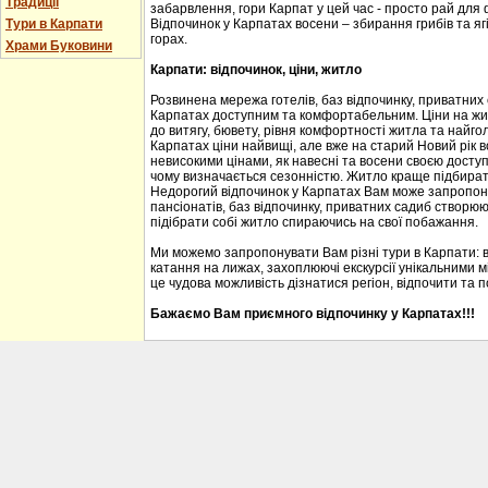
Традиції
забарвлення, гори Карпат у цей час - просто рай для
Тури в Карпати
Відпочинок у Карпатах восени – збирання грибів та ягі
горах.
Храми Буковини
Карпати: відпочинок, ціни, житло
Розвинена мережа готелів, баз відпочинку, приватних
Карпатах доступним та комфортабельним. Ціни на житл
до витягу, бювету, рівня комфортності житла та найгол
Карпатах ціни найвищі, але вже на старий Новий рік 
невисокими цінами, як навесні та восени своєю доступ
чому визначається сезонністю. Житло краще підбирати
Недорогий відпочинок у Карпатах Вам може запропону
пансіонатів, баз відпочинку, приватних садиб створю
підібрати собі житло спираючись на свої побажання.
Ми можемо запропонувати Вам різні тури в Карпати: 
катання на лижах, захоплюючі екскурсії унікальними м
це чудова можливість дізнатися регіон, відпочити та 
Бажаємо Вам приємного відпочинку у Карпатах!!!