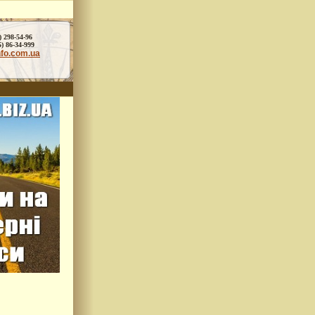
) 298-54-96
86-34-999
nfo.com.ua