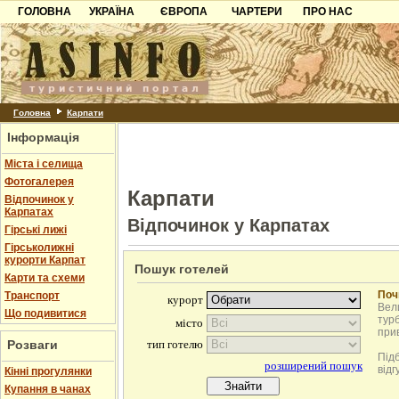
ГОЛОВНА
УКРАЇНА
ЄВРОПА
ЧАРТЕРИ
ПРО НАС
Карпати
Чорногорія
Контакти
Азов
Хорватія
Партнерам
Причорноморря
Болгарія
Додати готель
Шацьк
Албанія
Питання
Головна
Карпати
Інформація
Пошук готелів
Міста і селища
Фотогалерея
Карпати
Відпочинок у
Карпатах
Відпочинок у Карпатах
Гірські лижі
Гірськолижні
курорти Карпат
Пошук готелей
Карти та схеми
Поч
Транспорт
Вели
Що подивитися
турб
при
Розваги
Під
відг
Кінні прогулянки
Купання в чанах