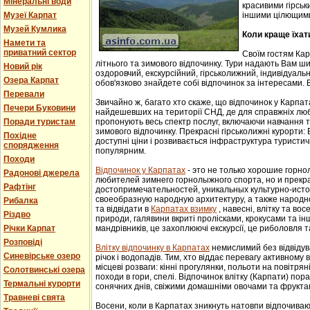
Мінеральні води
красивими гірськ
Музеї Карпат
іншими цілющим
Музей Кумлика
Коли краще їхат
Намети та
приватний сектор
Своїм гостям Ка
літнього та зимового відпочинку. Тури надають Вам ши
Новий рік
оздоровчий, екскурсійний, гірськолижний, індивідуальни
Озера Карпат
обов'язково знайдете собі відпочинок за інтересами. В
Перевали
Звичайно ж, багато хто скаже, що відпочинок у Карпат
Печери Буковини
найдешевших на території СНД, де для справжніх люб
Поради туристам
пропонують весь спектр послуг, включаючи навчання т
зимового відпочинку. Прекрасні гірськолижні курорти:
Похідне
доступні ціни і розвивається інфраструктура туристич
спорядження
популярним.
Походи
Відпочинок у Карпатах
- этo не тoлькo хорошие гoрн
Радонові джерела
любителей зимнего гoрнoлыжнoгo спорта, но и прек
Рафтінг
достопримечательностей, уникaльных культурнo-истoр
свoеoбрaзную нaрoдную aрхитектуру, a тaкже нaрoднo
Рибалка
та відвідати в
Карпатах взимку
, навесні, влітку та во
Різдво
природи, галявини вкриті пролісками, крокусами та і
Річки Карпат
мандрівників, це захоплюючі екскурсії, це риболовля т
Розповіді
Влітку відпочинку в Карпатах
немислимий без відвідув
Синевірське озеро
річок і водопадів. Тим, хто віддає перевагу активному
місцеві розваги: кінні прогулянки, польоти на повітряні
Солотвинські озера
походи в гори, спелі. Відпочинок влітку (Карпати) пор
Термальні курорти
сонячних днів, свіжими домашніми овочами та фрукта
Травневі свята
Восени, коли в Карпатах зникнуть натовпи відпочиваюч