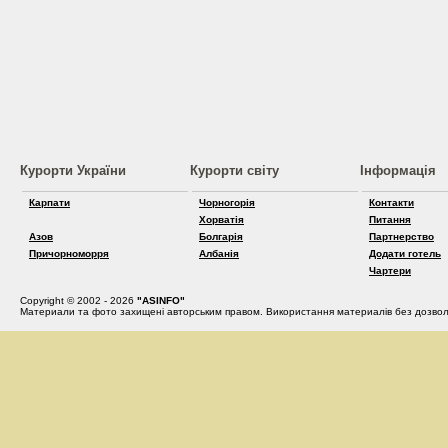
Курорти України
Курорти світу
Інформація
Карпати
Чорногорія
Контакти
Хорватія
Питання
Азов
Болгарія
Партнерство
Причорноморря
Албанія
Додати готель
Чартери
Copyright © 2002 - 2026
"ASINFO"
Материали та фото захищені авторським правом. Використання материалів без дозвол