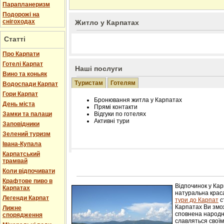
Парапланеризм
Подорожі на
снігоходах
Житло у Карпатах
Статті
Про Карпати
Готелі Карпат
Наші послуги
Вино та коньяк
Туристам
Готелям
Водоспади Карпат
Гори Карпат
Бронювання житла у Карпатах
День міста
Прямі контакти
Замки та палаци
Відгуки по готелях
Активні тури
Заповідники
Зелений туризм
Івана-Купала
Карпатський
трамвай
Розміщення інформації про готель на нашому
Редагування інформації і цін на вимогу
Коли відпочивати
Лічільник відвідувачів
Крафтове пиво в
Відпочинок у Ка
Карпатах
натуральна краса
Легенди Карпат
тури до Карпат
с
Карпатах Ви змож
Лижне
сповнена народн
спорядження
славляться свої