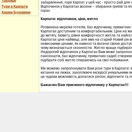
Традиції
забарвлення, гори Карпат у цей час - просто рай для
Тури в Карпати
Відпочинок у Карпатах восени – збирання грибів та ягі
горах.
Храми Буковини
Карпати: відпочинок, ціни, житло
Розвинена мережа готелів, баз відпочинку, приватних
Карпатах доступним та комфортабельним. Ціни на житл
до витягу, бювету, рівня комфортності житла та найгол
Карпатах ціни найвищі, але вже на старий Новий рік 
невисокими цінами, як навесні та восени своєю доступ
чому визначається сезонністю. Житло краще підбирати
Недорогий відпочинок у Карпатах Вам може запропону
пансіонатів, баз відпочинку, приватних садиб створю
підібрати собі житло спираючись на свої побажання.
Ми можемо запропонувати Вам різні тури в Карпати: 
катання на лижах, захоплюючі екскурсії унікальними м
це чудова можливість дізнатися регіон, відпочити та 
Бажаємо Вам приємного відпочинку у Карпатах!!!