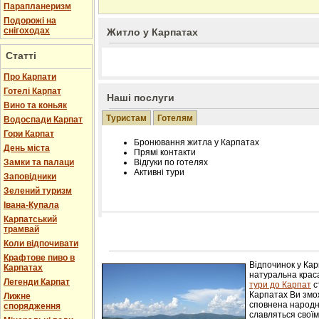
Парапланеризм
Подорожі на
снігоходах
Житло у Карпатах
Статті
Про Карпати
Готелі Карпат
Наші послуги
Вино та коньяк
Туристам
Готелям
Водоспади Карпат
Гори Карпат
Бронювання житла у Карпатах
День міста
Прямі контакти
Замки та палаци
Відгуки по готелях
Активні тури
Заповідники
Зелений туризм
Івана-Купала
Карпатський
трамвай
Розміщення інформації про готель на нашому
Редагування інформації і цін на вимогу
Коли відпочивати
Лічільник відвідувачів
Крафтове пиво в
Відпочинок у Ка
Карпатах
натуральна краса
Легенди Карпат
тури до Карпат
с
Карпатах Ви змож
Лижне
сповнена народн
спорядження
славляться свої