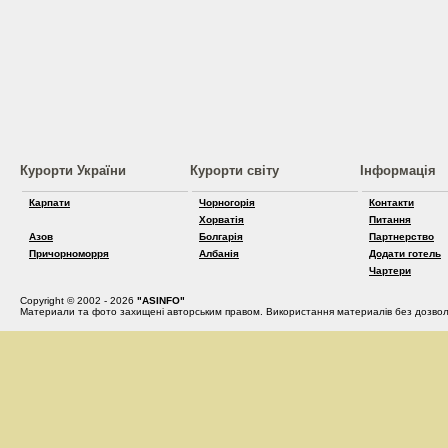
Курорти України
Курорти світу
Інформація
Карпати
Чорногорія
Контакти
Хорватія
Питання
Азов
Болгарія
Партнерство
Причорноморря
Албанія
Додати готель
Чартери
Copyright © 2002 - 2026
"ASINFO"
Материали та фото захищені авторським правом. Використання материалів без дозвол