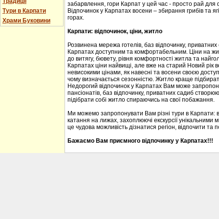
Традиції
забарвлення, гори Карпат у цей час - просто рай для
Тури в Карпати
Відпочинок у Карпатах восени – збирання грибів та ягі
горах.
Храми Буковини
Карпати: відпочинок, ціни, житло
Розвинена мережа готелів, баз відпочинку, приватних
Карпатах доступним та комфортабельним. Ціни на житл
до витягу, бювету, рівня комфортності житла та найгол
Карпатах ціни найвищі, але вже на старий Новий рік 
невисокими цінами, як навесні та восени своєю доступ
чому визначається сезонністю. Житло краще підбирати
Недорогий відпочинок у Карпатах Вам може запропону
пансіонатів, баз відпочинку, приватних садиб створю
підібрати собі житло спираючись на свої побажання.
Ми можемо запропонувати Вам різні тури в Карпати: 
катання на лижах, захоплюючі екскурсії унікальними м
це чудова можливість дізнатися регіон, відпочити та 
Бажаємо Вам приємного відпочинку у Карпатах!!!