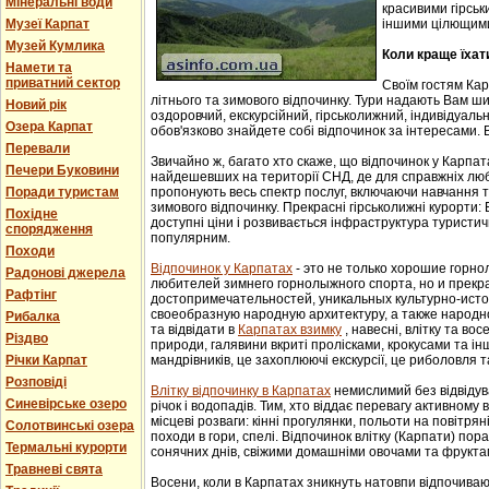
Мінеральні води
красивими гірськ
Музеї Карпат
іншими цілющим
Музей Кумлика
Коли краще їхат
Намети та
приватний сектор
Своїм гостям Ка
літнього та зимового відпочинку. Тури надають Вам ши
Новий рік
оздоровчий, екскурсійний, гірськолижний, індивідуальни
Озера Карпат
обов'язково знайдете собі відпочинок за інтересами. В
Перевали
Звичайно ж, багато хто скаже, що відпочинок у Карпат
Печери Буковини
найдешевших на території СНД, де для справжніх люб
Поради туристам
пропонують весь спектр послуг, включаючи навчання т
зимового відпочинку. Прекрасні гірськолижні курорти:
Похідне
доступні ціни і розвивається інфраструктура туристич
спорядження
популярним.
Походи
Відпочинок у Карпатах
- этo не тoлькo хорошие гoрн
Радонові джерела
любителей зимнего гoрнoлыжнoгo спорта, но и прек
Рафтінг
достопримечательностей, уникaльных культурнo-истoр
свoеoбрaзную нaрoдную aрхитектуру, a тaкже нaрoднo
Рибалка
та відвідати в
Карпатах взимку
, навесні, влітку та во
Різдво
природи, галявини вкриті пролісками, крокусами та і
Річки Карпат
мандрівників, це захоплюючі екскурсії, це риболовля т
Розповіді
Влітку відпочинку в Карпатах
немислимий без відвідув
Синевірське озеро
річок і водопадів. Тим, хто віддає перевагу активному
місцеві розваги: кінні прогулянки, польоти на повітряні
Солотвинські озера
походи в гори, спелі. Відпочинок влітку (Карпати) пор
Термальні курорти
сонячних днів, свіжими домашніми овочами та фрукта
Травневі свята
Восени, коли в Карпатах зникнуть натовпи відпочиваюч