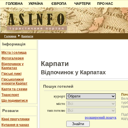
ГОЛОВНА
УКРАЇНА
ЄВРОПА
ЧАРТЕРИ
ПРО НАС
Карпати
Чорногорія
Контакти
Азов
Хорватія
Партнерам
Причорноморря
Болгарія
Додати готель
Шацьк
Албанія
Питання
Головна
Карпати
Інформація
Пошук готелів
Міста і селища
Фотогалерея
Карпати
Відпочинок у
Карпатах
Відпочинок у Карпатах
Гірські лижі
Гірськолижні
курорти Карпат
Пошук готелей
Карти та схеми
Поч
Транспорт
Вели
Що подивитися
турб
при
Розваги
Під
відг
Кінні прогулянки
Купання в чанах