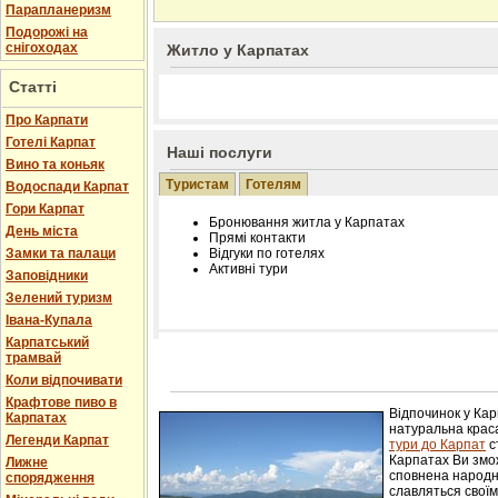
Парапланеризм
Подорожі на
снігоходах
Житло у Карпатах
Статті
Про Карпати
Готелі Карпат
Наші послуги
Вино та коньяк
Туристам
Готелям
Водоспади Карпат
Гори Карпат
Бронювання житла у Карпатах
День міста
Прямі контакти
Замки та палаци
Відгуки по готелях
Активні тури
Заповідники
Зелений туризм
Івана-Купала
Карпатський
трамвай
Розміщення інформації про готель на нашому
Редагування інформації і цін на вимогу
Коли відпочивати
Лічільник відвідувачів
Крафтове пиво в
Відпочинок у Ка
Карпатах
натуральна краса
Легенди Карпат
тури до Карпат
с
Карпатах Ви змож
Лижне
сповнена народн
спорядження
славляться свої