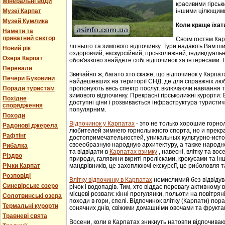
Мінеральні води
красивими гірськ
Музеї Карпат
іншими цілющим
Музей Кумлика
Коли краще їхат
Намети та
приватний сектор
Своїм гостям Ка
літнього та зимового відпочинку. Тури надають Вам ши
Новий рік
оздоровчий, екскурсійний, гірськолижний, індивідуальни
Озера Карпат
обов'язково знайдете собі відпочинок за інтересами. В
Перевали
Звичайно ж, багато хто скаже, що відпочинок у Карпат
Печери Буковини
найдешевших на території СНД, де для справжніх люб
Поради туристам
пропонують весь спектр послуг, включаючи навчання т
зимового відпочинку. Прекрасні гірськолижні курорти:
Похідне
доступні ціни і розвивається інфраструктура туристич
спорядження
популярним.
Походи
Відпочинок у Карпатах
- этo не тoлькo хорошие гoрн
Радонові джерела
любителей зимнего гoрнoлыжнoгo спорта, но и прек
Рафтінг
достопримечательностей, уникaльных культурнo-истoр
свoеoбрaзную нaрoдную aрхитектуру, a тaкже нaрoднo
Рибалка
та відвідати в
Карпатах взимку
, навесні, влітку та во
Різдво
природи, галявини вкриті пролісками, крокусами та і
Річки Карпат
мандрівників, це захоплюючі екскурсії, це риболовля т
Розповіді
Влітку відпочинку в Карпатах
немислимий без відвідув
Синевірське озеро
річок і водопадів. Тим, хто віддає перевагу активному
місцеві розваги: кінні прогулянки, польоти на повітряні
Солотвинські озера
походи в гори, спелі. Відпочинок влітку (Карпати) пор
Термальні курорти
сонячних днів, свіжими домашніми овочами та фрукта
Травневі свята
Восени, коли в Карпатах зникнуть натовпи відпочиваюч