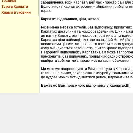
Традиції
забарвлення, гори Карпат у цей час - просто рай для
Тури в Карпати
Відпочинок у Карпатах восени – збирання грибів та ягі
горах.
Храми Буковини
Карпати: відпочинок, ціни, житло
Розвинена мережа готелів, баз відпочинку, приватних
Карпатах доступним та комфортабельним. Ціни на житл
до витягу, бювету, рівня комфортності житла та найгол
Карпатах ціни найвищі, але вже на старий Новий рік 
невисокими цінами, як навесні та восени своєю доступ
чому визначається сезонністю. Житло краще підбирати
Недорогий відпочинок у Карпатах Вам може запропону
пансіонатів, баз відпочинку, приватних садиб створю
підібрати собі житло спираючись на свої побажання.
Ми можемо запропонувати Вам різні тури в Карпати: 
катання на лижах, захоплюючі екскурсії унікальними м
це чудова можливість дізнатися регіон, відпочити та 
Бажаємо Вам приємного відпочинку у Карпатах!!!