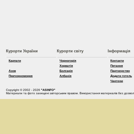
Курорти України
Курорти світу
Інформація
Карпати
Чорногорія
Контакти
Хорватія
Питання
Азов
Болгарія
Партнерство
Причорноморря
Албанія
Додати готель
Чартери
Copyright © 2002 - 2026
"ASINFO"
Материали та фото захищені авторським правом. Використання материалів без дозвол