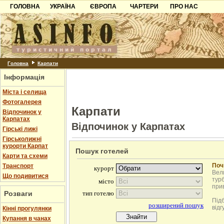
ГОЛОВНА
УКРАЇНА
ЄВРОПА
ЧАРТЕРИ
ПРО НАС
Карпати
Чорногорія
Контакти
Азов
Хорватія
Партнерам
Причорноморря
Болгарія
Додати готель
Шацьк
Албанія
Питання
Головна
Карпати
Інформація
Пошук готелів
Міста і селища
Фотогалерея
Карпати
Відпочинок у
Карпатах
Відпочинок у Карпатах
Гірські лижі
Гірськолижні
курорти Карпат
Пошук готелей
Карти та схеми
Поч
Транспорт
Вели
Що подивитися
турб
при
Розваги
Під
відг
Кінні прогулянки
Купання в чанах