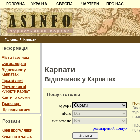
ГОЛОВНА
УКРАЇНА
ЄВРОПА
ЧАРТЕРИ
ПРО НАС
Карпати
Чорногорія
Контакти
Азов
Хорватія
Партнерам
Причорноморря
Болгарія
Додати готель
Шацьк
Албанія
Питання
Головна
Карпати
Інформація
Пошук готелів
Міста і селища
Фотогалерея
Карпати
Відпочинок у
Карпатах
Відпочинок у Карпатах
Гірські лижі
Гірськолижні
курорти Карпат
Пошук готелей
Карти та схеми
Поч
Транспорт
Вели
Що подивитися
турб
при
Розваги
Під
відг
Кінні прогулянки
Купання в чанах