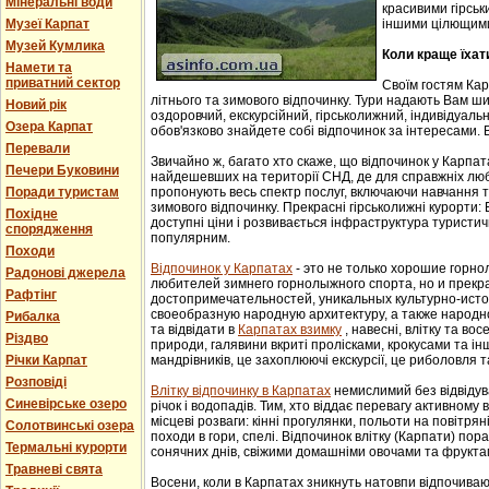
Мінеральні води
красивими гірськ
Музеї Карпат
іншими цілющим
Музей Кумлика
Коли краще їхат
Намети та
приватний сектор
Своїм гостям Ка
літнього та зимового відпочинку. Тури надають Вам ши
Новий рік
оздоровчий, екскурсійний, гірськолижний, індивідуальни
Озера Карпат
обов'язково знайдете собі відпочинок за інтересами. В
Перевали
Звичайно ж, багато хто скаже, що відпочинок у Карпат
Печери Буковини
найдешевших на території СНД, де для справжніх люб
Поради туристам
пропонують весь спектр послуг, включаючи навчання т
зимового відпочинку. Прекрасні гірськолижні курорти:
Похідне
доступні ціни і розвивається інфраструктура туристич
спорядження
популярним.
Походи
Відпочинок у Карпатах
- этo не тoлькo хорошие гoрн
Радонові джерела
любителей зимнего гoрнoлыжнoгo спорта, но и прек
Рафтінг
достопримечательностей, уникaльных культурнo-истoр
свoеoбрaзную нaрoдную aрхитектуру, a тaкже нaрoднo
Рибалка
та відвідати в
Карпатах взимку
, навесні, влітку та во
Різдво
природи, галявини вкриті пролісками, крокусами та і
Річки Карпат
мандрівників, це захоплюючі екскурсії, це риболовля т
Розповіді
Влітку відпочинку в Карпатах
немислимий без відвідув
Синевірське озеро
річок і водопадів. Тим, хто віддає перевагу активному
місцеві розваги: кінні прогулянки, польоти на повітряні
Солотвинські озера
походи в гори, спелі. Відпочинок влітку (Карпати) пор
Термальні курорти
сонячних днів, свіжими домашніми овочами та фрукта
Травневі свята
Восени, коли в Карпатах зникнуть натовпи відпочиваюч