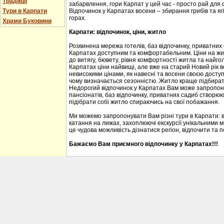
Традиції
забарвлення, гори Карпат у цей час - просто рай для
Тури в Карпати
Відпочинок у Карпатах восени – збирання грибів та ягі
горах.
Храми Буковини
Карпати: відпочинок, ціни, житло
Розвинена мережа готелів, баз відпочинку, приватних
Карпатах доступним та комфортабельним. Ціни на житл
до витягу, бювету, рівня комфортності житла та найгол
Карпатах ціни найвищі, але вже на старий Новий рік 
невисокими цінами, як навесні та восени своєю доступ
чому визначається сезонністю. Житло краще підбирати
Недорогий відпочинок у Карпатах Вам може запропону
пансіонатів, баз відпочинку, приватних садиб створю
підібрати собі житло спираючись на свої побажання.
Ми можемо запропонувати Вам різні тури в Карпати: 
катання на лижах, захоплюючі екскурсії унікальними м
це чудова можливість дізнатися регіон, відпочити та 
Бажаємо Вам приємного відпочинку у Карпатах!!!