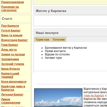
Парапланеризм
Подорожі на
снігоходах
Житло у Карпатах
Статті
Про Карпати
Готелі Карпат
Наші послуги
Вино та коньяк
Туристам
Готелям
Водоспади Карпат
Гори Карпат
Бронювання житла у Карпатах
День міста
Прямі контакти
Замки та палаци
Відгуки по готелях
Активні тури
Заповідники
Зелений туризм
Івана-Купала
Карпатський
трамвай
Розміщення інформації про готель на нашому
Редагування інформації і цін на вимогу
Коли відпочивати
Лічільник відвідувачів
Крафтове пиво в
Відпочинок у Ка
Карпатах
натуральна краса
Легенди Карпат
тури до Карпат
с
Карпатах Ви змож
Лижне
сповнена народн
спорядження
славляться свої