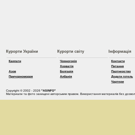
Курорти України
Курорти світу
Інформація
Карпати
Чорногорія
Контакти
Хорватія
Питання
Азов
Болгарія
Партнерство
Причорноморря
Албанія
Додати готель
Чартери
Copyright © 2002 - 2026
"ASINFO"
Материали та фото захищені авторським правом. Використання материалів без дозвол