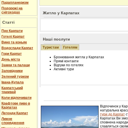
Парапланеризм
Подорожі на
снігоходах
Житло у Карпатах
Статті
Про Карпати
Готелі Карпат
Наші послуги
Вино та коньяк
Туристам
Готелям
Водоспади Карпат
Гори Карпат
Бронювання житла у Карпатах
День міста
Прямі контакти
Замки та палаци
Відгуки по готелях
Активні тури
Заповідники
Зелений туризм
Івана-Купала
Карпатський
трамвай
Розміщення інформації про готель на нашому
Редагування інформації і цін на вимогу
Коли відпочивати
Лічільник відвідувачів
Крафтове пиво в
Відпочинок у Ка
Карпатах
натуральна краса
Легенди Карпат
тури до Карпат
с
Карпатах Ви змож
Лижне
сповнена народн
спорядження
славляться свої