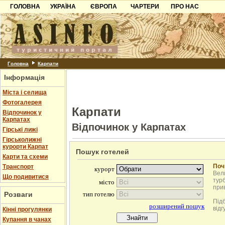
ГОЛОВНА
УКРАЇНА
ЄВРОПА
ЧАРТЕРИ
ПРО НАС
Карпати
Чорногорія
Контакти
Азов
Хорватія
Партнерам
Причорноморря
Болгарія
Додати готель
Шацьк
Албанія
Питання
Головна
Карпати
Інформація
Пошук готелів
Міста і селища
Фотогалерея
Карпати
Відпочинок у
Карпатах
Відпочинок у Карпатах
Гірські лижі
Гірськолижні
курорти Карпат
Пошук готелей
Карти та схеми
Поч
Транспорт
Вели
Що подивитися
турб
при
Розваги
Під
відг
Кінні прогулянки
Купання в чанах