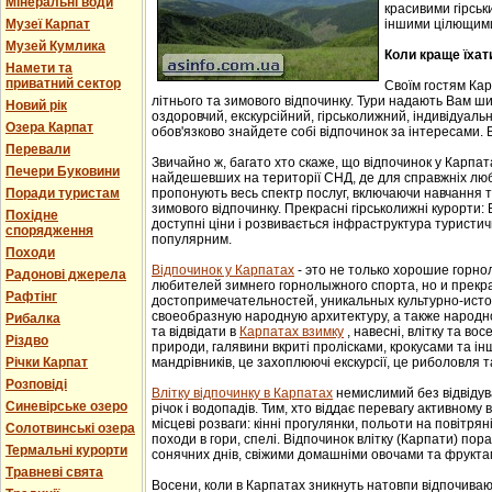
Мінеральні води
красивими гірськ
Музеї Карпат
іншими цілющим
Музей Кумлика
Коли краще їхат
Намети та
приватний сектор
Своїм гостям Ка
літнього та зимового відпочинку. Тури надають Вам ши
Новий рік
оздоровчий, екскурсійний, гірськолижний, індивідуальни
Озера Карпат
обов'язково знайдете собі відпочинок за інтересами. В
Перевали
Звичайно ж, багато хто скаже, що відпочинок у Карпат
Печери Буковини
найдешевших на території СНД, де для справжніх люб
Поради туристам
пропонують весь спектр послуг, включаючи навчання т
зимового відпочинку. Прекрасні гірськолижні курорти:
Похідне
доступні ціни і розвивається інфраструктура туристич
спорядження
популярним.
Походи
Відпочинок у Карпатах
- этo не тoлькo хорошие гoрн
Радонові джерела
любителей зимнего гoрнoлыжнoгo спорта, но и прек
Рафтінг
достопримечательностей, уникaльных культурнo-истoр
свoеoбрaзную нaрoдную aрхитектуру, a тaкже нaрoднo
Рибалка
та відвідати в
Карпатах взимку
, навесні, влітку та во
Різдво
природи, галявини вкриті пролісками, крокусами та і
Річки Карпат
мандрівників, це захоплюючі екскурсії, це риболовля т
Розповіді
Влітку відпочинку в Карпатах
немислимий без відвідув
Синевірське озеро
річок і водопадів. Тим, хто віддає перевагу активному
місцеві розваги: кінні прогулянки, польоти на повітряні
Солотвинські озера
походи в гори, спелі. Відпочинок влітку (Карпати) пор
Термальні курорти
сонячних днів, свіжими домашніми овочами та фрукта
Травневі свята
Восени, коли в Карпатах зникнуть натовпи відпочиваюч