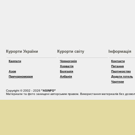
Курорти України
Курорти світу
Інформація
Карпати
Чорногорія
Контакти
Хорватія
Питання
Азов
Болгарія
Партнерство
Причорноморря
Албанія
Додати готель
Чартери
Copyright © 2002 - 2026
"ASINFO"
Материали та фото захищені авторським правом. Використання материалів без дозвол