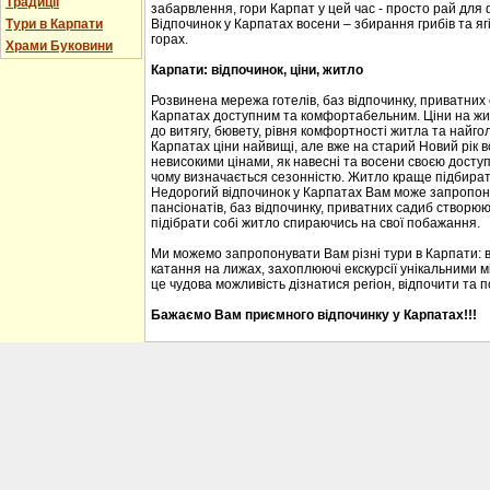
Традиції
забарвлення, гори Карпат у цей час - просто рай для
Тури в Карпати
Відпочинок у Карпатах восени – збирання грибів та ягі
горах.
Храми Буковини
Карпати: відпочинок, ціни, житло
Розвинена мережа готелів, баз відпочинку, приватних
Карпатах доступним та комфортабельним. Ціни на житл
до витягу, бювету, рівня комфортності житла та найгол
Карпатах ціни найвищі, але вже на старий Новий рік 
невисокими цінами, як навесні та восени своєю доступ
чому визначається сезонністю. Житло краще підбирати
Недорогий відпочинок у Карпатах Вам може запропону
пансіонатів, баз відпочинку, приватних садиб створю
підібрати собі житло спираючись на свої побажання.
Ми можемо запропонувати Вам різні тури в Карпати: 
катання на лижах, захоплюючі екскурсії унікальними м
це чудова можливість дізнатися регіон, відпочити та 
Бажаємо Вам приємного відпочинку у Карпатах!!!