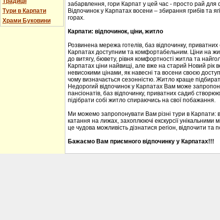
Традиції
забарвлення, гори Карпат у цей час - просто рай для
Тури в Карпати
Відпочинок у Карпатах восени – збирання грибів та ягі
горах.
Храми Буковини
Карпати: відпочинок, ціни, житло
Розвинена мережа готелів, баз відпочинку, приватних
Карпатах доступним та комфортабельним. Ціни на житл
до витягу, бювету, рівня комфортності житла та найгол
Карпатах ціни найвищі, але вже на старий Новий рік 
невисокими цінами, як навесні та восени своєю доступ
чому визначається сезонністю. Житло краще підбирати
Недорогий відпочинок у Карпатах Вам може запропону
пансіонатів, баз відпочинку, приватних садиб створю
підібрати собі житло спираючись на свої побажання.
Ми можемо запропонувати Вам різні тури в Карпати: 
катання на лижах, захоплюючі екскурсії унікальними м
це чудова можливість дізнатися регіон, відпочити та 
Бажаємо Вам приємного відпочинку у Карпатах!!!