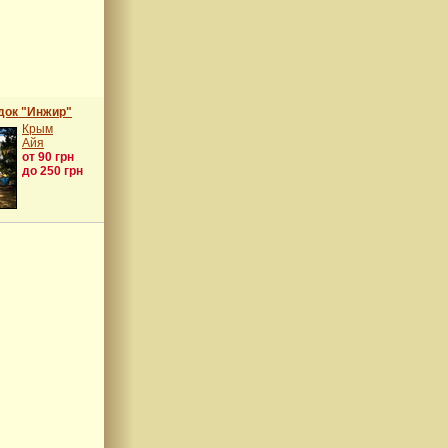
док "Инжир"
Крым
Айя
от 90 грн
до 250 грн