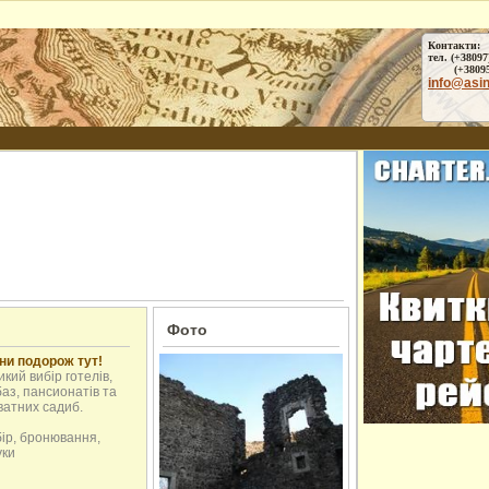
Контакти:
тел. (+38097
(+38095) 
info@asi
Фото
ни подорож тут!
кий вибір готелів,
аз, пансионатів та
ватних садиб.
бір, бронювання,
уки