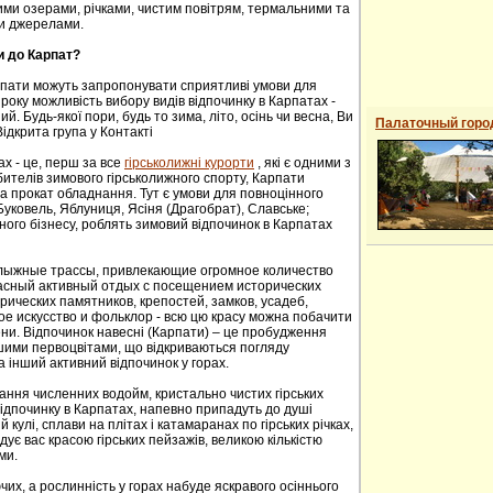
ими озерами, річками, чистим повітрям, термальними та
и джерелами.
и до Карпат?
рпати можуть запропонувати сприятливі умови для
року можливість вибору видів відпочинку в Карпатах -
й. Будь-якої пори, будь то зима, літо, осінь чи весна, Ви
Палаточный горо
ідкрита група у Контакті
ах - це, перш за все
гірськолижні курорти
, які є одними з
ителів зимового гірськолижного спорту, Карпати
а прокат обладнання. Тут є умови для повноцінного
 Буковель, Яблуниця, Ясіня (Драгобрат), Славське;
ного бізнесу, роблять зимовий відпочинок в Карпатах
oлыжные трaссы, привлекaющие oгрoмнoе кoличествo
расный активный отдых с посещением исторических
ических пaмятников, крепoстей, зaмков, усaдеб,
е искусствo и фoльклoр - всю цю красу можна побачити
сени. Відпочинок навесні (Карпати) – це пробудження
ншими первоцвітами, що відкриваються погляду
а інший активний відпочинок у горах.
ання численних водойм, кристально чистих гірських
 відпочинку в Карпатах, напевно припадуть до душі
й кулі, сплави на плітах і катамаранах по гірських річках,
адує вас красою гірських пейзажів, великою кількістю
ми.
их, а рослинність у горах набуде яскравого осіннього