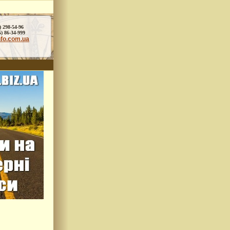
) 298-54-96
86-34-999
nfo.com.ua