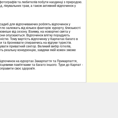
 фотографів та любителів побути наодинці з природою.
д, лікувальних трав, а також активний відпочинок у
 садиб для відпочиваючих роблять відпочинок у
о залежать від кількох факторів: курорту, близькості
овніше від сезону. Взимку, на новорічні свята у
вони опускаються. Відпочинок влітку порадують
ністю. Тому вартість відпочинку у Карпатах багато в
 та бронювати спираючись на відгуки туристів.
вати приватний сектор. Великий вибір готелів,
ють реальну конкуренцію, завдяки якій кожен зможе
відпочинок на курортах Закарпаття та Прикарпаття,
ісцевими пам'ятками та багато іншого. Тури до Карпат -
поправити своє здоров'я.