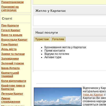
Парапланеризм
Подорожі на
снігоходах
Житло у Карпатах
Статті
Про Карпати
Готелі Карпат
Наші послуги
Вино та коньяк
Туристам
Готелям
Водоспади Карпат
Гори Карпат
Бронювання житла у Карпатах
День міста
Прямі контакти
Замки та палаци
Відгуки по готелях
Активні тури
Заповідники
Зелений туризм
Івана-Купала
Карпатський
трамвай
Розміщення інформації про готель на нашому
Редагування інформації і цін на вимогу
Коли відпочивати
Лічільник відвідувачів
Крафтове пиво в
Відпочинок у Ка
Карпатах
натуральна краса
Легенди Карпат
тури до Карпат
с
Карпатах Ви змож
Лижне
сповнена народн
спорядження
славляться свої