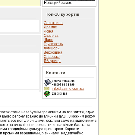
Невицкий замок
Топ-10 курортів
Солотвино
Яремче
Ясіня
Свалява
Шаян
Трускавець
Лумшори
Верховина
Славське
Яблуниця
Контакти
+38097
298-54-96
+38095
86-34-999
info@asinfo.com.ua
231-343-118
 сайті
рпатах стане незабутнім враженням на все життя, адже
 цього регіону вражає до глибини душі. З кожним роком
тають все популярнішими, оскільки саме на відпочинку в
ете на власні очі переконатися, наскільки багата та
ими традиціями культура цього краю. Карпати
ми гірськими вершинами, рівнинами, надзвичайно