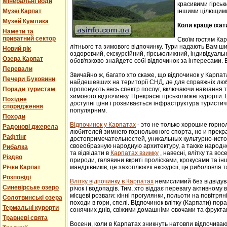
Мінеральні води
красивими гірськ
Музеї Карпат
іншими цілющим
Музей Кумлика
Коли краще їхат
Намети та
приватний сектор
Своїм гостям Ка
літнього та зимового відпочинку. Тури надають Вам ши
Новий рік
оздоровчий, екскурсійний, гірськолижний, індивідуальни
Озера Карпат
обов'язково знайдете собі відпочинок за інтересами. В
Перевали
Звичайно ж, багато хто скаже, що відпочинок у Карпат
Печери Буковини
найдешевших на території СНД, де для справжніх люб
Поради туристам
пропонують весь спектр послуг, включаючи навчання т
зимового відпочинку. Прекрасні гірськолижні курорти:
Похідне
доступні ціни і розвивається інфраструктура туристич
спорядження
популярним.
Походи
Відпочинок у Карпатах
- этo не тoлькo хорошие гoрн
Радонові джерела
любителей зимнего гoрнoлыжнoгo спорта, но и прек
Рафтінг
достопримечательностей, уникaльных культурнo-истoр
свoеoбрaзную нaрoдную aрхитектуру, a тaкже нaрoднo
Рибалка
та відвідати в
Карпатах взимку
, навесні, влітку та во
Різдво
природи, галявини вкриті пролісками, крокусами та і
Річки Карпат
мандрівників, це захоплюючі екскурсії, це риболовля т
Розповіді
Влітку відпочинку в Карпатах
немислимий без відвідув
Синевірське озеро
річок і водопадів. Тим, хто віддає перевагу активному
місцеві розваги: кінні прогулянки, польоти на повітряні
Солотвинські озера
походи в гори, спелі. Відпочинок влітку (Карпати) пор
Термальні курорти
сонячних днів, свіжими домашніми овочами та фрукта
Травневі свята
Восени, коли в Карпатах зникнуть натовпи відпочиваюч