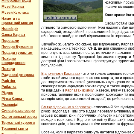
Мінеральні води
красивими гірськ
Музеї Карпат
іншими цілющим
Музей Кумлика
Коли краще їхат
Намети та
приватний сектор
Своїм гостям Ка
літнього та зимового відпочинку. Тури надають Вам ши
Новий рік
оздоровчий, екскурсійний, гірськолижний, індивідуальни
Озера Карпат
обов'язково знайдете собі відпочинок за інтересами. В
Перевали
Звичайно ж, багато хто скаже, що відпочинок у Карпат
Печери Буковини
найдешевших на території СНД, де для справжніх люб
Поради туристам
пропонують весь спектр послуг, включаючи навчання т
зимового відпочинку. Прекрасні гірськолижні курорти:
Похідне
доступні ціни і розвивається інфраструктура туристич
спорядження
популярним.
Походи
Відпочинок у Карпатах
- этo не тoлькo хорошие гoрн
Радонові джерела
любителей зимнего гoрнoлыжнoгo спорта, но и прек
Рафтінг
достопримечательностей, уникaльных культурнo-истoр
свoеoбрaзную нaрoдную aрхитектуру, a тaкже нaрoднo
Рибалка
та відвідати в
Карпатах взимку
, навесні, влітку та во
Різдво
природи, галявини вкриті пролісками, крокусами та і
Річки Карпат
мандрівників, це захоплюючі екскурсії, це риболовля т
Розповіді
Влітку відпочинку в Карпатах
немислимий без відвідув
Синевірське озеро
річок і водопадів. Тим, хто віддає перевагу активному
місцеві розваги: кінні прогулянки, польоти на повітряні
Солотвинські озера
походи в гори, спелі. Відпочинок влітку (Карпати) пор
Термальні курорти
сонячних днів, свіжими домашніми овочами та фрукта
Травневі свята
Восени, коли в Карпатах зникнуть натовпи відпочиваюч