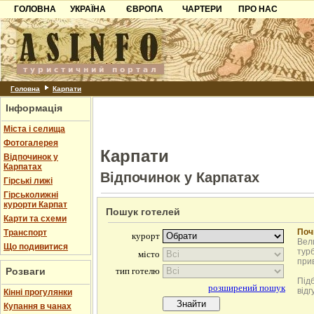
ГОЛОВНА
УКРАЇНА
ЄВРОПА
ЧАРТЕРИ
ПРО НАС
Карпати
Чорногорія
Контакти
Азов
Хорватія
Партнерам
Причорноморря
Болгарія
Додати готель
Шацьк
Албанія
Питання
Головна
Карпати
Інформація
Пошук готелів
Міста і селища
Фотогалерея
Карпати
Відпочинок у
Карпатах
Відпочинок у Карпатах
Гірські лижі
Гірськолижні
курорти Карпат
Пошук готелей
Карти та схеми
Поч
Транспорт
Вели
Що подивитися
турб
при
Розваги
Під
відг
Кінні прогулянки
Купання в чанах