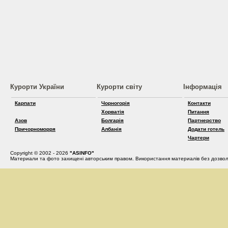
Курорти України
Курорти світу
Інформація
Карпати
Чорногорія
Контакти
Хорватія
Питання
Азов
Болгарія
Партнерство
Причорноморря
Албанія
Додати готель
Чартери
Copyright © 2002 - 2026
"ASINFO"
Материали та фото захищені авторським правом. Використання материалів без дозвол