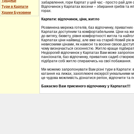
Традиції
забарвлення, гори Карпат у цей час - просто рай для
Тури в Карпати
Відпочинок у Карпатах восени – збирання грибів та ягі
горах.
Храми Буковини
Карпати: відпочинок, ціни, житло
Розвинена мережа готелів, баз відпочинку, приватних
Карпатах доступним та комфортабельним. Ціни на житл
до витягу, бювету, рівня комфортності житла та найгол
Карпатах ціни найвищі, але вже на старий Новий рік 
невисокими цінами, як навесні та восени своєю доступ
чому визначається сезонністю. Житло краще підбирати
Недорогий відпочинок у Карпатах Вам може запропону
пансіонатів, баз відпочинку, приватних садиб створю
підібрати собі житло спираючись на свої побажання.
Ми можемо запропонувати Вам різні тури в Карпати: 
катання на лижах, захоплюючі екскурсії унікальними м
це чудова можливість дізнатися регіон, відпочити та 
Бажаємо Вам приємного відпочинку у Карпатах!!!