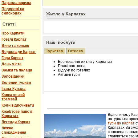
Парапланеризм
Подорожі на
снігоходах
Житло у Карпатах
Статті
Про Карпати
Готелі Карпат
Наші послуги
Вино та коньяк
Туристам
Готелям
Водоспади Карпат
Гори Карпат
Бронювання житла у Карпатах
День міста
Прямі контакти
Замки та палаци
Відгуки по готелях
Активні тури
Заповідники
Зелений туризм
Івана-Купала
Карпатський
трамвай
Розміщення інформації про готель на нашому
Редагування інформації і цін на вимогу
Коли відпочивати
Лічільник відвідувачів
Крафтове пиво в
Відпочинок у Ка
Карпатах
натуральна краса
Легенди Карпат
тури до Карпат
с
Карпатах Ви змож
Лижне
сповнена народн
спорядження
славляться свої