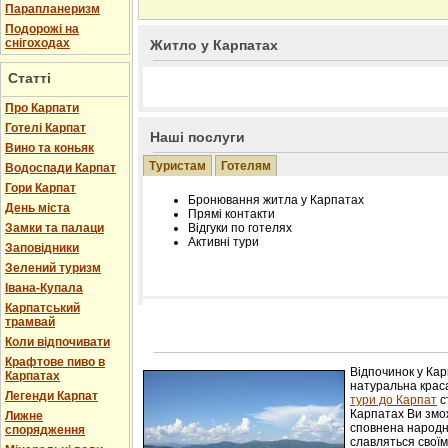
Парапланеризм
Подорожі на
снігоходах
Житло у Карпатах
Статті
Про Карпати
Готелі Карпат
Наші послуги
Вино та коньяк
Туристам
Готелям
Водоспади Карпат
Гори Карпат
Бронювання житла у Карпатах
День міста
Прямі контакти
Замки та палаци
Відгуки по готелях
Активні тури
Заповідники
Зелений туризм
Івана-Купала
Карпатський
трамвай
Розміщення інформації про готель на нашому
Редагування інформації і цін на вимогу
Коли відпочивати
Лічільник відвідувачів
Крафтове пиво в
Відпочинок у Ка
Карпатах
натуральна краса
Легенди Карпат
тури до Карпат
с
Карпатах Ви змож
Лижне
сповнена народн
спорядження
славляться свої