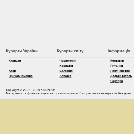
Курорти України
Курорти світу
Інформація
Карпати
Чорногорія
Контакти
Хорватія
Питання
Азов
Болгарія
Партнерство
Причорноморря
Албанія
Додати готель
Чартери
Copyright © 2002 - 2026
"ASINFO"
Материали та фото захищені авторським правом. Використання материалів без дозвол