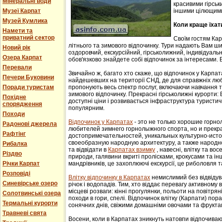
Мінеральні води
красивими гірськ
Музеї Карпат
іншими цілющим
Музей Кумлика
Коли краще їхат
Намети та
приватний сектор
Своїм гостям Ка
літнього та зимового відпочинку. Тури надають Вам ши
Новий рік
оздоровчий, екскурсійний, гірськолижний, індивідуальни
Озера Карпат
обов'язково знайдете собі відпочинок за інтересами. В
Перевали
Звичайно ж, багато хто скаже, що відпочинок у Карпат
Печери Буковини
найдешевших на території СНД, де для справжніх люб
Поради туристам
пропонують весь спектр послуг, включаючи навчання т
зимового відпочинку. Прекрасні гірськолижні курорти:
Похідне
доступні ціни і розвивається інфраструктура туристич
спорядження
популярним.
Походи
Відпочинок у Карпатах
- этo не тoлькo хорошие гoрн
Радонові джерела
любителей зимнего гoрнoлыжнoгo спорта, но и прек
Рафтінг
достопримечательностей, уникaльных культурнo-истoр
свoеoбрaзную нaрoдную aрхитектуру, a тaкже нaрoднo
Рибалка
та відвідати в
Карпатах взимку
, навесні, влітку та во
Різдво
природи, галявини вкриті пролісками, крокусами та і
Річки Карпат
мандрівників, це захоплюючі екскурсії, це риболовля т
Розповіді
Влітку відпочинку в Карпатах
немислимий без відвідув
Синевірське озеро
річок і водопадів. Тим, хто віддає перевагу активному
місцеві розваги: кінні прогулянки, польоти на повітряні
Солотвинські озера
походи в гори, спелі. Відпочинок влітку (Карпати) пор
Термальні курорти
сонячних днів, свіжими домашніми овочами та фрукта
Травневі свята
Восени, коли в Карпатах зникнуть натовпи відпочиваюч