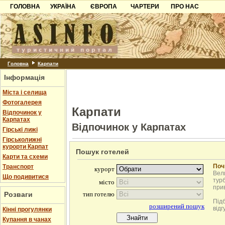
ГОЛОВНА
УКРАЇНА
ЄВРОПА
ЧАРТЕРИ
ПРО НАС
Карпати
Чорногорія
Контакти
Азов
Хорватія
Партнерам
Причорноморря
Болгарія
Додати готель
Шацьк
Албанія
Питання
Головна
Карпати
Інформація
Пошук готелів
Міста і селища
Фотогалерея
Карпати
Відпочинок у
Карпатах
Відпочинок у Карпатах
Гірські лижі
Гірськолижні
курорти Карпат
Пошук готелей
Карти та схеми
Поч
Транспорт
Вели
Що подивитися
турб
при
Розваги
Під
відг
Кінні прогулянки
Купання в чанах