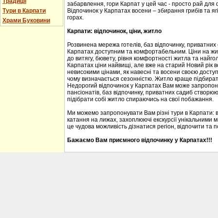
Традиції
забарвлення, гори Карпат у цей час - просто рай для
Тури в Карпати
Відпочинок у Карпатах восени – збирання грибів та ягі
горах.
Храми Буковини
Карпати: відпочинок, ціни, житло
Розвинена мережа готелів, баз відпочинку, приватних
Карпатах доступним та комфортабельним. Ціни на житл
до витягу, бювету, рівня комфортності житла та найгол
Карпатах ціни найвищі, але вже на старий Новий рік 
невисокими цінами, як навесні та восени своєю доступ
чому визначається сезонністю. Житло краще підбирати
Недорогий відпочинок у Карпатах Вам може запропону
пансіонатів, баз відпочинку, приватних садиб створю
підібрати собі житло спираючись на свої побажання.
Ми можемо запропонувати Вам різні тури в Карпати: 
катання на лижах, захоплюючі екскурсії унікальними м
це чудова можливість дізнатися регіон, відпочити та 
Бажаємо Вам приємного відпочинку у Карпатах!!!