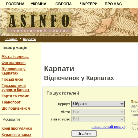
ГОЛОВНА
УКРАЇНА
ЄВРОПА
ЧАРТЕРИ
ПРО НАС
Карпати
Чорногорія
Контакти
Азов
Хорватія
Партнерам
Причорноморря
Болгарія
Додати готель
Шацьк
Албанія
Питання
Головна
Карпати
Інформація
Пошук готелів
Міста і селища
Фотогалерея
Карпати
Відпочинок у
Карпатах
Відпочинок у Карпатах
Гірські лижі
Гірськолижні
курорти Карпат
Пошук готелей
Карти та схеми
Поч
Транспорт
Вели
Що подивитися
турб
при
Розваги
Під
відг
Кінні прогулянки
Купання в чанах