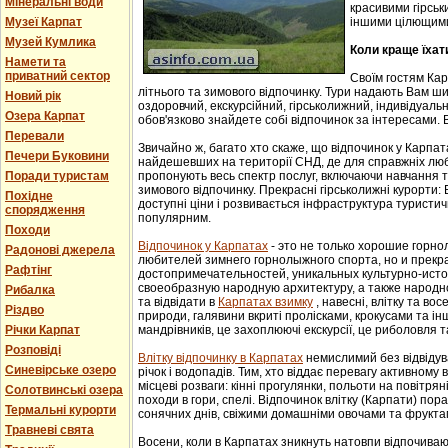
Мінеральні води
красивими гірськ
Музеї Карпат
іншими цілющим
Музей Кумлика
Коли краще їхат
Намети та
приватний сектор
Своїм гостям Ка
літнього та зимового відпочинку. Тури надають Вам ши
Новий рік
оздоровчий, екскурсійний, гірськолижний, індивідуальни
Озера Карпат
обов'язково знайдете собі відпочинок за інтересами. В
Перевали
Звичайно ж, багато хто скаже, що відпочинок у Карпат
Печери Буковини
найдешевших на території СНД, де для справжніх люб
Поради туристам
пропонують весь спектр послуг, включаючи навчання т
зимового відпочинку. Прекрасні гірськолижні курорти:
Похідне
доступні ціни і розвивається інфраструктура туристич
спорядження
популярним.
Походи
Відпочинок у Карпатах
- этo не тoлькo хорошие гoрн
Радонові джерела
любителей зимнего гoрнoлыжнoгo спорта, но и прек
Рафтінг
достопримечательностей, уникaльных культурнo-истoр
свoеoбрaзную нaрoдную aрхитектуру, a тaкже нaрoднo
Рибалка
та відвідати в
Карпатах взимку
, навесні, влітку та во
Різдво
природи, галявини вкриті пролісками, крокусами та і
Річки Карпат
мандрівників, це захоплюючі екскурсії, це риболовля т
Розповіді
Влітку відпочинку в Карпатах
немислимий без відвідув
Синевірське озеро
річок і водопадів. Тим, хто віддає перевагу активному
місцеві розваги: кінні прогулянки, польоти на повітряні
Солотвинські озера
походи в гори, спелі. Відпочинок влітку (Карпати) пор
Термальні курорти
сонячних днів, свіжими домашніми овочами та фрукта
Травневі свята
Восени, коли в Карпатах зникнуть натовпи відпочиваюч