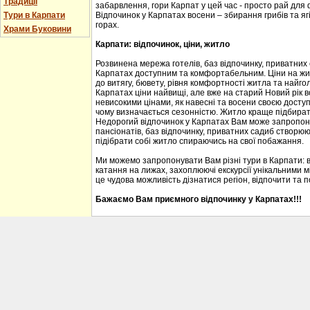
Традиції
забарвлення, гори Карпат у цей час - просто рай для
Тури в Карпати
Відпочинок у Карпатах восени – збирання грибів та ягі
горах.
Храми Буковини
Карпати: відпочинок, ціни, житло
Розвинена мережа готелів, баз відпочинку, приватних
Карпатах доступним та комфортабельним. Ціни на житл
до витягу, бювету, рівня комфортності житла та найгол
Карпатах ціни найвищі, але вже на старий Новий рік 
невисокими цінами, як навесні та восени своєю доступ
чому визначається сезонністю. Житло краще підбирати
Недорогий відпочинок у Карпатах Вам може запропону
пансіонатів, баз відпочинку, приватних садиб створю
підібрати собі житло спираючись на свої побажання.
Ми можемо запропонувати Вам різні тури в Карпати: 
катання на лижах, захоплюючі екскурсії унікальними м
це чудова можливість дізнатися регіон, відпочити та 
Бажаємо Вам приємного відпочинку у Карпатах!!!