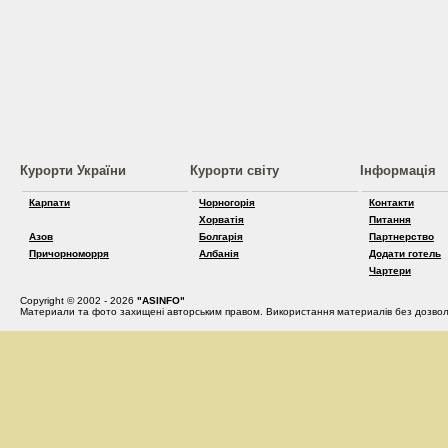
Курорти України
Курорти світу
Інформація
Карпати
Чорногорія
Контакти
Хорватія
Питання
Азов
Болгарія
Партнерство
Причорноморря
Албанія
Додати готель
Чартери
Copyright © 2002 - 2026
"ASINFO"
Материали та фото захищені авторським правом. Використання материалів без дозвол