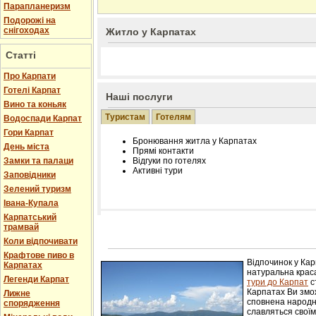
Парапланеризм
Подорожі на
снігоходах
Житло у Карпатах
Статті
Про Карпати
Готелі Карпат
Наші послуги
Вино та коньяк
Туристам
Готелям
Водоспади Карпат
Гори Карпат
Бронювання житла у Карпатах
День міста
Прямі контакти
Замки та палаци
Відгуки по готелях
Активні тури
Заповідники
Зелений туризм
Івана-Купала
Карпатський
трамвай
Розміщення інформації про готель на нашому
Редагування інформації і цін на вимогу
Коли відпочивати
Лічільник відвідувачів
Крафтове пиво в
Відпочинок у Ка
Карпатах
натуральна краса
Легенди Карпат
тури до Карпат
с
Карпатах Ви змож
Лижне
сповнена народн
спорядження
славляться свої