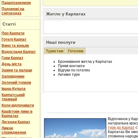
Парапланеризм
Подорожі на
снігоходах
Житло у Карпатах
Статті
Про Карпати
Готелі Карпат
Наші послуги
Вино та коньяк
Туристам
Готелям
Водоспади Карпат
Гори Карпат
Бронювання житла у Карпатах
День міста
Прямі контакти
Замки та палаци
Відгуки по готелях
Активні тури
Заповідники
Зелений туризм
Івана-Купала
Карпатський
трамвай
Розміщення інформації про готель на нашому
Редагування інформації і цін на вимогу
Коли відпочивати
Лічільник відвідувачів
Крафтове пиво в
Карпатах
Відпочинок у Ка
Легенди Карпат
натуральна краса
тури до Карпат
с
Лижне
Карпатах Ви змож
спорядження
сповнена народн