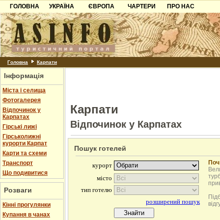
ГОЛОВНА
УКРАЇНА
ЄВРОПА
ЧАРТЕРИ
ПРО НАС
Карпати
Чорногорія
Контакти
Азов
Хорватія
Партнерам
Причорноморря
Болгарія
Додати готель
Шацьк
Албанія
Питання
Головна
Карпати
Інформація
Пошук готелів
Міста і селища
Фотогалерея
Карпати
Відпочинок у
Карпатах
Відпочинок у Карпатах
Гірські лижі
Гірськолижні
курорти Карпат
Пошук готелей
Карти та схеми
Поч
Транспорт
Вели
Що подивитися
турб
при
Розваги
Під
відг
Кінні прогулянки
Купання в чанах