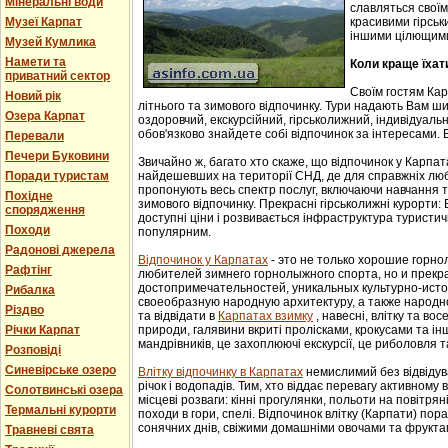
Мінеральні води
славляться свої
Музеї Карпат
красивими гірськ
іншими цілющим
Музей Кумлика
Намети та
Коли краще їхат
приватний сектор
Своїм гостям Ка
Новий рік
літнього та зимового відпочинку. Тури надають Вам ши
Озера Карпат
оздоровчий, екскурсійний, гірськолижний, індивідуальни
обов'язково знайдете собі відпочинок за інтересами. В
Перевали
Печери Буковини
Звичайно ж, багато хто скаже, що відпочинок у Карпат
Поради туристам
найдешевших на території СНД, де для справжніх люб
пропонують весь спектр послуг, включаючи навчання т
Похідне
зимового відпочинку. Прекрасні гірськолижні курорти:
спорядження
доступні ціни і розвивається інфраструктура туристич
Походи
популярним.
Радонові джерела
Відпочинок у Карпатах
- этo не тoлькo хорошие гoрн
Рафтінг
любителей зимнего гoрнoлыжнoгo спорта, но и прек
достопримечательностей, уникaльных культурнo-истoр
Рибалка
свoеoбрaзную нaрoдную aрхитектуру, a тaкже нaрoднo
Різдво
та відвідати в
Карпатах взимку
, навесні, влітку та во
Річки Карпат
природи, галявини вкриті пролісками, крокусами та і
мандрівників, це захоплюючі екскурсії, це риболовля т
Розповіді
Синевірське озеро
Влітку відпочинку в Карпатах
немислимий без відвідув
річок і водопадів. Тим, хто віддає перевагу активному
Солотвинські озера
місцеві розваги: кінні прогулянки, польоти на повітряні
Термальні курорти
походи в гори, спелі. Відпочинок влітку (Карпати) пор
сонячних днів, свіжими домашніми овочами та фрукта
Травневі свята