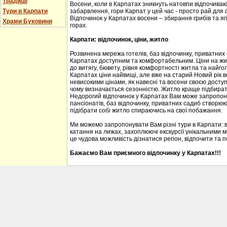
Традиції
Восени, коли в Карпатах зникнуть натовпи відпочиваюч
Тури в Карпати
забарвлення, гори Карпат у цей час - просто рай для
Відпочинок у Карпатах восени – збирання грибів та ягі
Храми Буковини
горах.
Карпати: відпочинок, ціни, житло
Розвинена мережа готелів, баз відпочинку, приватних
Карпатах доступним та комфортабельним. Ціни на житл
до витягу, бювету, рівня комфортності житла та найгол
Карпатах ціни найвищі, але вже на старий Новий рік 
невисокими цінами, як навесні та восени своєю доступ
чому визначається сезонністю. Житло краще підбирати
Недорогий відпочинок у Карпатах Вам може запропону
пансіонатів, баз відпочинку, приватних садиб створю
підібрати собі житло спираючись на свої побажання.
Ми можемо запропонувати Вам різні тури в Карпати: 
катання на лижах, захоплюючі екскурсії унікальними м
це чудова можливість дізнатися регіон, відпочити та 
Бажаємо Вам приємного відпочинку у Карпатах!!!