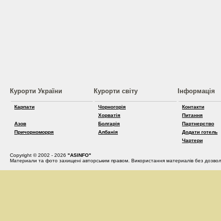
Курорти України
Курорти світу
Інформація
Карпати
Чорногорія
Контакти
Хорватія
Питання
Азов
Болгарія
Партнерство
Причорноморря
Албанія
Додати готель
Чартери
Copyright © 2002 - 2026
"ASINFO"
Материали та фото захищені авторським правом. Використання материалів без дозвол