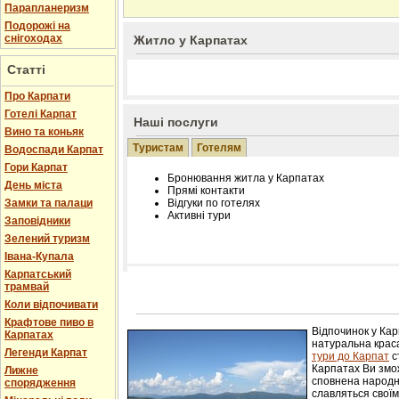
Парапланеризм
Подорожі на
снігоходах
Житло у Карпатах
Статті
Про Карпати
Готелі Карпат
Наші послуги
Вино та коньяк
Туристам
Готелям
Водоспади Карпат
Гори Карпат
Бронювання житла у Карпатах
День міста
Прямі контакти
Замки та палаци
Відгуки по готелях
Активні тури
Заповідники
Зелений туризм
Івана-Купала
Карпатський
трамвай
Розміщення інформації про готель на нашому
Редагування інформації і цін на вимогу
Коли відпочивати
Лічільник відвідувачів
Крафтове пиво в
Відпочинок у Ка
Карпатах
натуральна краса
Легенди Карпат
тури до Карпат
с
Карпатах Ви змож
Лижне
сповнена народн
спорядження
славляться свої