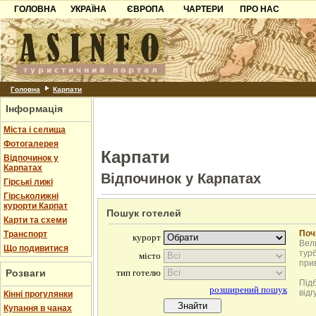
ГОЛОВНА
УКРАЇНА
ЄВРОПА
ЧАРТЕРИ
ПРО НАС
Карпати
Чорногорія
Контакти
Азов
Хорватія
Партнерам
Причорноморря
Болгарія
Додати готель
Шацьк
Албанія
Питання
Головна
Карпати
Інформація
Пошук готелів
Міста і селища
Фотогалерея
Карпати
Відпочинок у
Карпатах
Відпочинок у Карпатах
Гірські лижі
Гірськолижні
курорти Карпат
Пошук готелей
Карти та схеми
Поч
Транспорт
Вели
Що подивитися
турб
при
Розваги
Під
відг
Кінні прогулянки
Купання в чанах