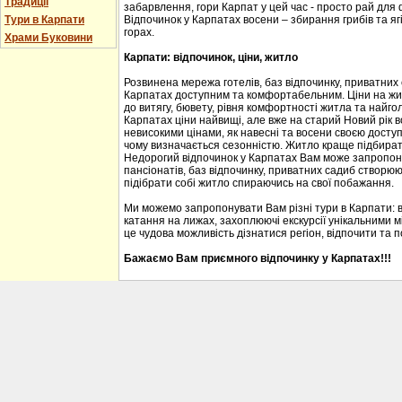
Традиції
забарвлення, гори Карпат у цей час - просто рай для
Тури в Карпати
Відпочинок у Карпатах восени – збирання грибів та ягі
горах.
Храми Буковини
Карпати: відпочинок, ціни, житло
Розвинена мережа готелів, баз відпочинку, приватних
Карпатах доступним та комфортабельним. Ціни на житл
до витягу, бювету, рівня комфортності житла та найгол
Карпатах ціни найвищі, але вже на старий Новий рік 
невисокими цінами, як навесні та восени своєю доступ
чому визначається сезонністю. Житло краще підбирати
Недорогий відпочинок у Карпатах Вам може запропону
пансіонатів, баз відпочинку, приватних садиб створю
підібрати собі житло спираючись на свої побажання.
Ми можемо запропонувати Вам різні тури в Карпати: 
катання на лижах, захоплюючі екскурсії унікальними м
це чудова можливість дізнатися регіон, відпочити та 
Бажаємо Вам приємного відпочинку у Карпатах!!!