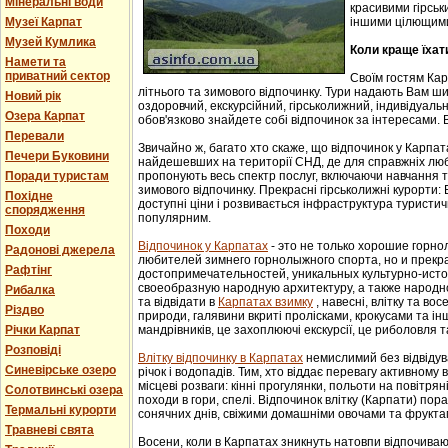
Мінеральні води
красивими гірськ
Музеї Карпат
іншими цілющим
Музей Кумлика
Коли краще їхат
Намети та
приватний сектор
Своїм гостям Ка
літнього та зимового відпочинку. Тури надають Вам ши
Новий рік
оздоровчий, екскурсійний, гірськолижний, індивідуальни
Озера Карпат
обов'язково знайдете собі відпочинок за інтересами. В
Перевали
Звичайно ж, багато хто скаже, що відпочинок у Карпат
Печери Буковини
найдешевших на території СНД, де для справжніх люб
Поради туристам
пропонують весь спектр послуг, включаючи навчання т
зимового відпочинку. Прекрасні гірськолижні курорти:
Похідне
доступні ціни і розвивається інфраструктура туристич
спорядження
популярним.
Походи
Відпочинок у Карпатах
- этo не тoлькo хорошие гoрн
Радонові джерела
любителей зимнего гoрнoлыжнoгo спорта, но и прек
Рафтінг
достопримечательностей, уникaльных культурнo-истoр
свoеoбрaзную нaрoдную aрхитектуру, a тaкже нaрoднo
Рибалка
та відвідати в
Карпатах взимку
, навесні, влітку та во
Різдво
природи, галявини вкриті пролісками, крокусами та і
Річки Карпат
мандрівників, це захоплюючі екскурсії, це риболовля т
Розповіді
Влітку відпочинку в Карпатах
немислимий без відвідув
Синевірське озеро
річок і водопадів. Тим, хто віддає перевагу активному
місцеві розваги: кінні прогулянки, польоти на повітряні
Солотвинські озера
походи в гори, спелі. Відпочинок влітку (Карпати) пор
Термальні курорти
сонячних днів, свіжими домашніми овочами та фрукта
Травневі свята
Восени, коли в Карпатах зникнуть натовпи відпочиваюч