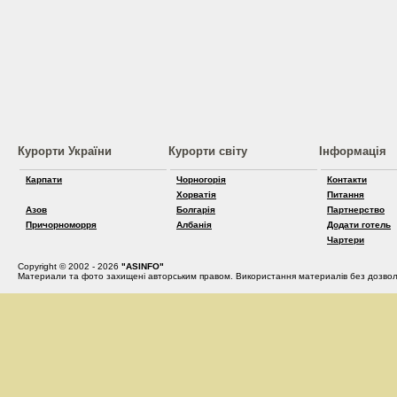
Курорти України
Курорти світу
Інформація
Карпати
Чорногорія
Контакти
Хорватія
Питання
Азов
Болгарія
Партнерство
Причорноморря
Албанія
Додати готель
Чартери
Copyright © 2002 - 2026
"ASINFO"
Материали та фото захищені авторським правом. Використання материалів без дозвол