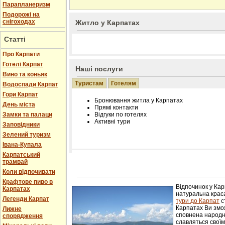
Парапланеризм
Подорожі на
снігоходах
Житло у Карпатах
Статті
Про Карпати
Готелі Карпат
Наші послуги
Вино та коньяк
Туристам
Готелям
Водоспади Карпат
Гори Карпат
Бронювання житла у Карпатах
День міста
Прямі контакти
Замки та палаци
Відгуки по готелях
Активні тури
Заповідники
Зелений туризм
Івана-Купала
Карпатський
трамвай
Розміщення інформації про готель на нашому
Редагування інформації і цін на вимогу
Коли відпочивати
Лічільник відвідувачів
Крафтове пиво в
Відпочинок у Ка
Карпатах
натуральна краса
Легенди Карпат
тури до Карпат
с
Карпатах Ви змож
Лижне
сповнена народн
спорядження
славляться свої