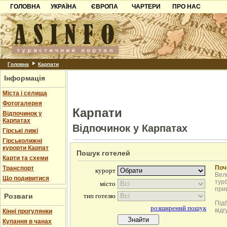
ГОЛОВНА
УКРАЇНА
ЄВРОПА
ЧАРТЕРИ
ПРО НАС
Карпати
Чорногорія
Контакти
Азов
Хорватія
Партнерам
Причорноморря
Болгарія
Додати готель
Шацьк
Албанія
Питання
Головна
Карпати
Інформація
Пошук готелів
Міста і селища
Фотогалерея
Карпати
Відпочинок у
Карпатах
Відпочинок у Карпатах
Гірські лижі
Гірськолижні
курорти Карпат
Пошук готелей
Карти та схеми
Поч
Транспорт
Вели
Що подивитися
турб
при
Розваги
Під
відг
Кінні прогулянки
Купання в чанах