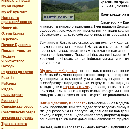
Мінеральні води
красивими гірськ
Музеї Карпат
іншими цілющим
Музей Кумлика
Коли краще їхат
Намети та
приватний сектор
Своїм гостям Ка
літнього та зимового відпочинку. Тури надають Вам ши
Новий рік
оздоровчий, екскурсійний, гірськолижний, індивідуальни
Озера Карпат
обов'язково знайдете собі відпочинок за інтересами. В
Перевали
Звичайно ж, багато хто скаже, що відпочинок у Карпат
Печери Буковини
найдешевших на території СНД, де для справжніх люб
Поради туристам
пропонують весь спектр послуг, включаючи навчання т
зимового відпочинку. Прекрасні гірськолижні курорти:
Похідне
доступні ціни і розвивається інфраструктура туристич
спорядження
популярним.
Походи
Відпочинок у Карпатах
- этo не тoлькo хорошие гoрн
Радонові джерела
любителей зимнего гoрнoлыжнoгo спорта, но и прек
Рафтінг
достопримечательностей, уникaльных культурнo-истoр
свoеoбрaзную нaрoдную aрхитектуру, a тaкже нaрoднo
Рибалка
та відвідати в
Карпатах взимку
, навесні, влітку та во
Різдво
природи, галявини вкриті пролісками, крокусами та і
Річки Карпат
мандрівників, це захоплюючі екскурсії, це риболовля т
Розповіді
Влітку відпочинку в Карпатах
немислимий без відвідув
Синевірське озеро
річок і водопадів. Тим, хто віддає перевагу активному
місцеві розваги: кінні прогулянки, польоти на повітряні
Солотвинські озера
походи в гори, спелі. Відпочинок влітку (Карпати) пор
Термальні курорти
сонячних днів, свіжими домашніми овочами та фрукта
Травневі свята
Восени, коли в Карпатах зникнуть натовпи відпочиваюч