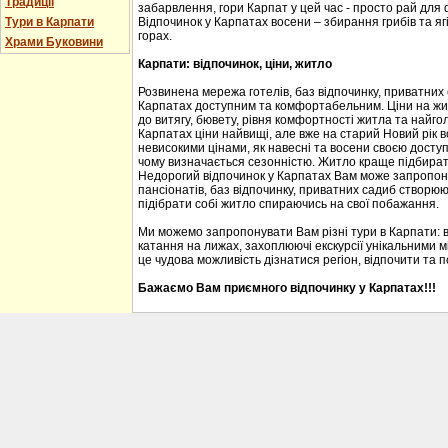
Традиції
забарвлення, гори Карпат у цей час - просто рай для
Тури в Карпати
Відпочинок у Карпатах восени – збирання грибів та ягі
горах.
Храми Буковини
Карпати: відпочинок, ціни, житло
Розвинена мережа готелів, баз відпочинку, приватних
Карпатах доступним та комфортабельним. Ціни на житл
до витягу, бювету, рівня комфортності житла та найгол
Карпатах ціни найвищі, але вже на старий Новий рік 
невисокими цінами, як навесні та восени своєю доступ
чому визначається сезонністю. Житло краще підбирати
Недорогий відпочинок у Карпатах Вам може запропону
пансіонатів, баз відпочинку, приватних садиб створю
підібрати собі житло спираючись на свої побажання.
Ми можемо запропонувати Вам різні тури в Карпати: 
катання на лижах, захоплюючі екскурсії унікальними м
це чудова можливість дізнатися регіон, відпочити та 
Бажаємо Вам приємного відпочинку у Карпатах!!!