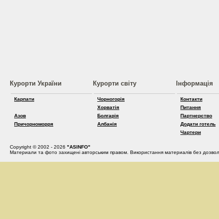
Курорти України
Курорти світу
Інформація
Карпати
Чорногорія
Контакти
Хорватія
Питання
Азов
Болгарія
Партнерство
Причорноморря
Албанія
Додати готель
Чартери
Copyright © 2002 - 2026
"ASINFO"
Материали та фото захищені авторським правом. Використання материалів без дозвол