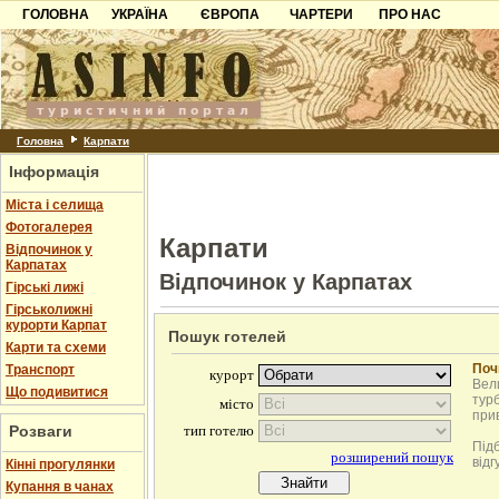
ГОЛОВНА
УКРАЇНА
ЄВРОПА
ЧАРТЕРИ
ПРО НАС
Карпати
Чорногорія
Контакти
Азов
Хорватія
Партнерам
Причорноморря
Болгарія
Додати готель
Шацьк
Албанія
Питання
Головна
Карпати
Інформація
Пошук готелів
Міста і селища
Фотогалерея
Карпати
Відпочинок у
Карпатах
Відпочинок у Карпатах
Гірські лижі
Гірськолижні
курорти Карпат
Пошук готелей
Карти та схеми
Поч
Транспорт
Вели
Що подивитися
турб
при
Розваги
Під
відг
Кінні прогулянки
Купання в чанах