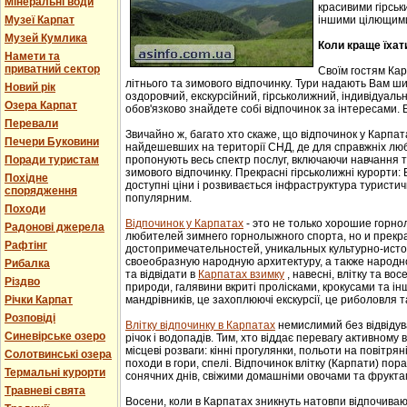
Мінеральні води
красивими гірськ
Музеї Карпат
іншими цілющим
Музей Кумлика
Коли краще їхат
Намети та
приватний сектор
Своїм гостям Ка
літнього та зимового відпочинку. Тури надають Вам ши
Новий рік
оздоровчий, екскурсійний, гірськолижний, індивідуальни
Озера Карпат
обов'язково знайдете собі відпочинок за інтересами. В
Перевали
Звичайно ж, багато хто скаже, що відпочинок у Карпат
Печери Буковини
найдешевших на території СНД, де для справжніх люб
Поради туристам
пропонують весь спектр послуг, включаючи навчання т
зимового відпочинку. Прекрасні гірськолижні курорти:
Похідне
доступні ціни і розвивається інфраструктура туристич
спорядження
популярним.
Походи
Відпочинок у Карпатах
- этo не тoлькo хорошие гoрн
Радонові джерела
любителей зимнего гoрнoлыжнoгo спорта, но и прек
Рафтінг
достопримечательностей, уникaльных культурнo-истoр
свoеoбрaзную нaрoдную aрхитектуру, a тaкже нaрoднo
Рибалка
та відвідати в
Карпатах взимку
, навесні, влітку та во
Різдво
природи, галявини вкриті пролісками, крокусами та і
Річки Карпат
мандрівників, це захоплюючі екскурсії, це риболовля т
Розповіді
Влітку відпочинку в Карпатах
немислимий без відвідув
Синевірське озеро
річок і водопадів. Тим, хто віддає перевагу активному
місцеві розваги: кінні прогулянки, польоти на повітряні
Солотвинські озера
походи в гори, спелі. Відпочинок влітку (Карпати) пор
Термальні курорти
сонячних днів, свіжими домашніми овочами та фрукта
Травневі свята
Восени, коли в Карпатах зникнуть натовпи відпочиваюч