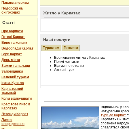
Парапланеризм
Подорожі на
снігоходах
Житло у Карпатах
Статті
Про Карпати
Готелі Карпат
Наші послуги
Вино та коньяк
Туристам
Готелям
Водоспади Карпат
Гори Карпат
Бронювання житла у Карпатах
День міста
Прямі контакти
Замки та палаци
Відгуки по готелях
Активні тури
Заповідники
Зелений туризм
Івана-Купала
Карпатський
трамвай
Розміщення інформації про готель на нашому
Редагування інформації і цін на вимогу
Коли відпочивати
Лічільник відвідувачів
Крафтове пиво в
Відпочинок у Ка
Карпатах
натуральна краса
Легенди Карпат
тури до Карпат
с
Карпатах Ви змож
Лижне
сповнена народн
спорядження
славляться свої