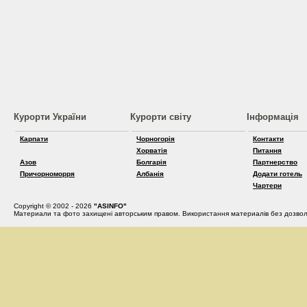
Курорти України
Курорти світу
Інформація
Карпати
Чорногорія
Контакти
Хорватія
Питання
Азов
Болгарія
Партнерство
Причорноморря
Албанія
Додати готель
Чартери
Copyright © 2002 - 2026
"ASINFO"
Материали та фото захищені авторським правом. Використання материалів без дозвол