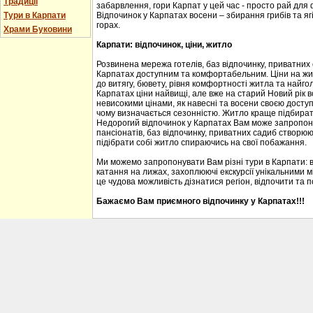
Традиції
забарвлення, гори Карпат у цей час - просто рай для
Тури в Карпати
Відпочинок у Карпатах восени – збирання грибів та ягі
горах.
Храми Буковини
Карпати: відпочинок, ціни, житло
Розвинена мережа готелів, баз відпочинку, приватних
Карпатах доступним та комфортабельним. Ціни на житл
до витягу, бювету, рівня комфортності житла та найгол
Карпатах ціни найвищі, але вже на старий Новий рік 
невисокими цінами, як навесні та восени своєю доступ
чому визначається сезонністю. Житло краще підбирати
Недорогий відпочинок у Карпатах Вам може запропону
пансіонатів, баз відпочинку, приватних садиб створю
підібрати собі житло спираючись на свої побажання.
Ми можемо запропонувати Вам різні тури в Карпати: 
катання на лижах, захоплюючі екскурсії унікальними м
це чудова можливість дізнатися регіон, відпочити та 
Бажаємо Вам приємного відпочинку у Карпатах!!!