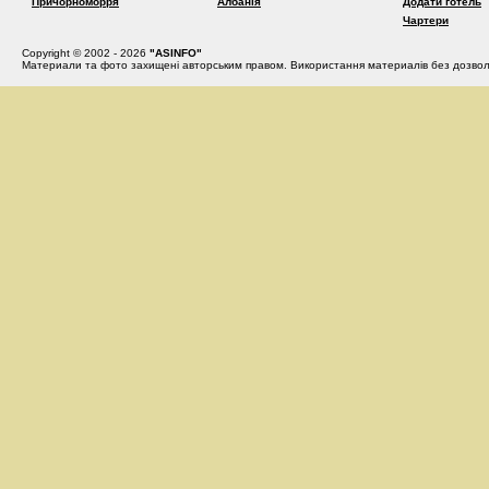
Причорноморря
Албанія
Додати готель
Чартери
Copyright © 2002 - 2026
"ASINFO"
Материали та фото захищені авторським правом. Використання материалів без дозвол