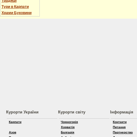
Традиції
Тури в Карпати
Храми Буковини
Курорти України
Курорти світу
Інформація
Карпати
Чорногорія
Контакти
Хорватія
Питання
Азов
Болгарія
Партнерство