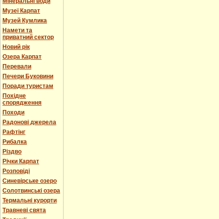
Мінеральні води
Музеї Карпат
Музей Кумлика
Намети та
приватний сектор
Новий рік
Озера Карпат
Перевали
Печери Буковини
Поради туристам
Похідне
спорядження
Походи
Радонові джерела
Рафтінг
Рибалка
Різдво
Річки Карпат
Розповіді
Синевірське озеро
Солотвинські озера
Термальні курорти
Травневі свята