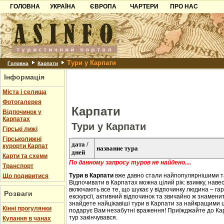
ГОЛОВНА
УКРАЇНА
ЄВРОПА
ЧАРТЕРИ
ПРО НАС
Карпати
Чорногорія
Контакти
Азов
Хорватія
Партнерам
Причорноморря
Болгарія
Додати готель
Тури у Карпати
Шацьк
Албанія
Питання
Головна
Карпати
Інформація
Пошук готелів
Міста і селища
Фотогалерея
Карпати
Відпочинок у
Карпатах
Тури у Карпати
Гірські лижі
Гірськолижні
дата /
курорти Карпат
название тура
дней
Карти та схеми
По данному запросу туров не найдено....
Транспорт
Тури в Карпати
вже давно стали найпопулярнішими та
Що подивитися
Відпочивати в Карпатах можна цілий рік: взимку, навесн
включають все те, що шукає у відпочинку людина – гар
Розваги
екскурсії, активний відпочинок та звичайно ж знаменит
знайдете найцікавіші тури в Карпати за найкращими ц
Кінні прогулянки
подарує Вам незабутні враження! Приїжджайте до Ка
тур закінчувався.
Купання в чанах