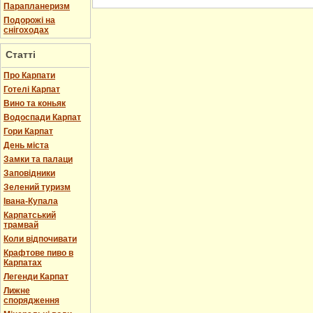
Парапланеризм
Подорожі на
снігоходах
Статті
Про Карпати
Готелі Карпат
Вино та коньяк
Водоспади Карпат
Гори Карпат
День міста
Замки та палаци
Заповідники
Зелений туризм
Івана-Купала
Карпатський
трамвай
Коли відпочивати
Крафтове пиво в
Карпатах
Легенди Карпат
Лижне
спорядження