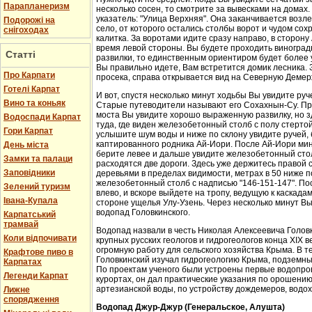
Парапланеризм
несколько сосен, то смотрите за вывесками на домах.
указатель: "Улица Верхняя". Она заканчивается возл
Подорожі на
село, от которого остались столбы ворот и чудом со
снігоходах
калитка. За воротами идите сразу направо, в сторон
время левой стороны. Вы будете проходить виноградн
Статті
развилки, то единственным ориентиром будет более у
Вы правильно идете, Вам встретится домик лесника. 
Про Карпати
просека, справа открывается вид на Северную Демер
Готелі Карпат
И вот, спустя несколько минут ходьбы Вы увидите руч
Вино та коньяк
Старые путеводители называют его Сохахнын-Су. Пр
моста Вы увидите хорошо выраженную развилку, но з
Водоспади Карпат
туда, где виден железобетонный столб с полу стерто
Гори Карпат
услышите шум воды и ниже по склону увидите ручей,
каптированного родника Ай-Иори. После Ай-Иори мину
День міста
берите левее и дальше увидите железобетонный столб
Замки та палаци
расходятся две дороги. Здесь уже держитесь правой 
Заповідники
деревьями в пределах видимости, метрах в 50 ниже п
железобетонный столб с надписью "146-151-147". По
Зелений туризм
влево, и вскоре выйдете на тропу, ведущую к каскада
Івана-Купала
стороне ущелья Улу-Узень. Через несколько минут Вы
водопад Головкинского.
Карпатський
трамвай
Водопад назвали в честь Николая Алексеевича Головки
Коли відпочивати
крупных русских геологов и гидрогеологов конца XIX 
огромную работу для сельского хозяйства Крыма. В 
Крафтове пиво в
Головкинский изучал гидрогеологию Крыма, подземн
Карпатах
По проектам ученого были устроены первые водопров
Легенди Карпат
курортах, он дал практические указания по орошени
артезианской воды, по устройству дождемеров, водо
Лижне
спорядження
Водопад Джур-Джур (Генеральское, Алушта)