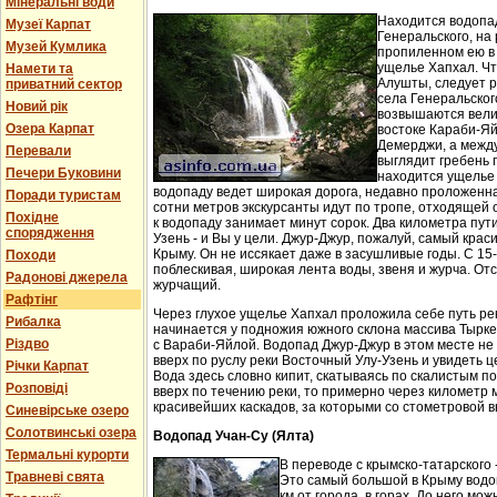
Мінеральні води
Находится водопа
Музеї Карпат
Генеральского, на 
Музей Кумлика
пропиленном ею в
ущелье Хапхал. Чт
Намети та
Алушты, следует 
приватний сектор
села Генеральског
Новий рік
возвышаются вели
Озера Карпат
востоке Караби-Яй
Демерджи, а между
Перевали
выглядит гребень 
Печери Буковини
находится ущелье 
водопаду ведет широкая дорога, недавно проложенн
Поради туристам
сотни метров экскурсанты идут по тропе, отходящей о
Похідне
к водопаду занимает минут сорок. Два километра пут
спорядження
Узень - и Вы у цели. Джур-Джур, пожалуй, самый кра
Крыму. Он не иссякает даже в засушливые годы. С 15
Походи
поблескивая, широкая лента воды, звеня и журча. Отс
Радонові джерела
журчащий.
Рафтінг
Через глухое ущелье Хапхал проложила себе путь ре
Рибалка
начинается у подножия южного склона массива Тырк
Різдво
с Вараби-Яйлой. Водопад Джур-Джур в этом месте н
вверх по руслу реки Восточный Улу-Узень и увидеть ц
Річки Карпат
Вода здесь словно кипит, скатываясь по скалистым п
Розповіді
вверх по течению реки, то примерно через километр 
красивейших каскадов, за которыми со стометровой в
Синевірське озеро
Солотвинські озера
Водопад Учан-Су (Ялта)
Термальні курорти
В переводе с крымско-татарского 
Травневі свята
Это самый большой в Крыму водо
км от города, в горах. До него м