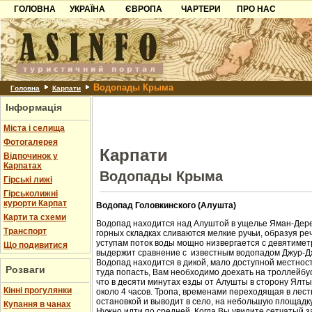
ГОЛОВНА
УКРАЇНА
ЄВРОПА
ЧАРТЕРИ
ПРО НАС
Карпати
Чорногорія
Контакти
Азов
Хорватія
Партнерам
Причорноморря
Болгарія
Додати готель
Водопады Крыма
Шацьк
Албанія
Питання
Головна
Карпати
Інформація
Пошук готелів
Міста і селища
Фотогалерея
Карпати
Відпочинок у
Карпатах
Водопады Крыма
Гірські лижі
Гірськолижні
курорти Карпат
Водопад Головкинского (Алушта)
Карти та схеми
Водопад находится над Алуштой в ущелье Яман-Дере
Транспорт
горных складках сливаются мелкие ручьи, образуя ре
уступам поток воды мощно низвергается с девятиметр
Що подивитися
выдержит сравнение с известным водопадом Джур-Д
Водопад находится в дикой, мало доступной местност
Розваги
туда попасть, Вам необходимо доехать на троллейбус
что в десяти минутах езды от Алушты в сторону Ялт
Кінні прогулянки
около 4 часов. Тропа, временами переходящая в лест
остановкой и выводит в село, на небольшую площадк
Купання в чанах
Нужно идти по средней. Когда Вы увидите сетчатый з