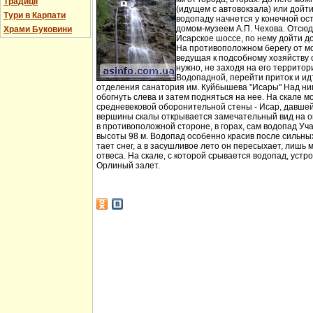
Традиції
(идущем с автовокзала) или дойт
Тури в Карпати
водопаду начнется у конечной ос
домом-музеем А.П. Чехова. Отсюд
Храми Буковини
Исарское шоссе, по нему дойти д
На противоположном берегу от мо
ведущая к подсобному хозяйству
нужно, не заходя на его территори
Водопадной, перейти приток и идт
отделения санатория им. Куйбышева "Исары" Над ни
обогнуть слева и затем подняться на нее. На скале м
средневековой оборонительной стены - Исар, давшей
вершины скалы открывается замечательный вид на ок
в противоположной стороне, в горах, сам водопад Уча
высоты 98 м. Водопад особенно красив после сильных 
тает снег, а в засушливое лето он пересыхает, лишь 
отвеса. На скале, с которой срывается водопад, устр
Орлиный залет.