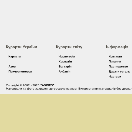
Курорти України
Курорти світу
Інформація
Карпати
Чорногорія
Контакти
Хорватія
Питання
Азов
Болгарія
Партнерство
Причорноморря
Албанія
Додати готель
Чартери
Copyright © 2002 - 2026
"ASINFO"
Материали та фото захищені авторським правом. Використання материалів без дозвол