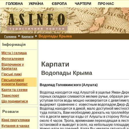
ГОЛОВНА
УКРАЇНА
ЄВРОПА
ЧАРТЕРИ
ПРО НАС
Карпати
Чорногорія
Контакти
Азов
Хорватія
Партнерам
Причорноморря
Болгарія
Додати готель
Водопады Крыма
Шацьк
Албанія
Питання
Головна
Карпати
Інформація
Пошук готелів
Міста і селища
Фотогалерея
Карпати
Відпочинок у
Карпатах
Водопады Крыма
Гірські лижі
Гірськолижні
курорти Карпат
Водопад Головкинского (Алушта)
Карти та схеми
Водопад находится над Алуштой в ущелье Яман-Дере
Транспорт
горных складках сливаются мелкие ручьи, образуя ре
уступам поток воды мощно низвергается с девятиметр
Що подивитися
выдержит сравнение с известным водопадом Джур-Д
Водопад находится в дикой, мало доступной местност
Розваги
туда попасть, Вам необходимо доехать на троллейбус
что в десяти минутах езды от Алушты в сторону Ялт
Кінні прогулянки
около 4 часов. Тропа, временами переходящая в лест
остановкой и выводит в село, на небольшую площадк
Купання в чанах
Нужно идти по средней. Когда Вы увидите сетчатый з