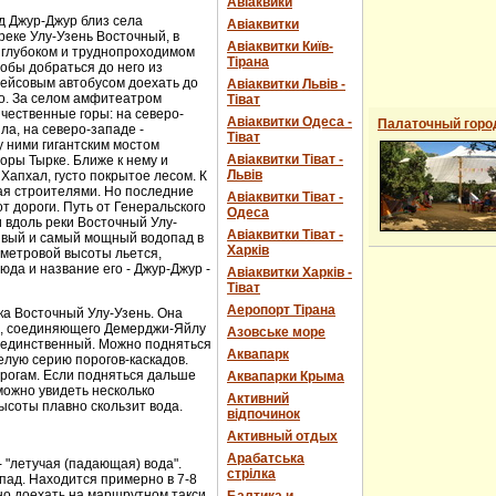
Авіаквики
д Джур-Джур близ села
Авіаквитки
реке Улу-Узень Восточный, в
Авіаквитки Київ-
 глубоком и труднопроходимом
Тірана
обы добраться до него из
рейсовым автобусом доехать до
Авіаквитки Львів -
о. За селом амфитеатром
Тіват
чественные горы: на северо-
Авіаквитки Одеса -
Палаточный горо
ла, на северо-западе -
Тіват
 ними гигантским мостом
Авіаквитки Тіват -
горы Тырке. Ближе к нему и
Львів
Хапхал, густо покрытое лесом. К
ая строителями. Но последние
Авіаквитки Тіват -
т дороги. Путь от Генеральского
Одеса
и вдоль реки Восточный Улу-
Авіаквитки Тіват -
сивый и самый мощный водопад в
Харків
-метровой высоты льется,
юда и название его - Джур-Джур -
Авіаквитки Харків -
Тіват
Аеропорт Тірана
ка Восточный Улу-Узень. Она
е, соединяющего Демерджи-Яйлу
Азовське море
е единственный. Можно подняться
Аквапарк
елую серию порогов-каскадов.
орогам. Если подняться дальше
Аквапарки Крыма
можно увидеть несколько
Активний
ысоты плавно скользит вода.
відпочинок
Активный отдых
Арабатська
- "летучая (падающая) вода".
стрілка
пад. Находится примерно в 7-8
ожно доехать на маршрутном такси