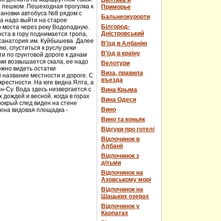
Балтика и
и пешком. Пешеходная прогулка к
Приморье
тановки автобуса №8 рядом с
Бальнеокурорти
а надо выйти на старое
Білгород-
о моста через реку Водопадную.
Дністровський
ста в гору поднимается тропа,
 санатория им. Куйбышева. Далее
В'їзд в Албанію
ю, спуститься к руслу реки
В'їзд в країну
и по грунтовой дороге к дачам
ми возвышается скала, ее надо
Велотури
ожно видеть остатки
Виза, правила
 название местности и дороге. С
въезда
рестности. На юге видна Ялта, а
н-Су. Вода здесь низвергается с
Вина Крыма
дождей и весной, когда в горах
Вина Одеси
мокрый след виден на стене
Вино
оена видовая площадка -
Вино та коньяк
Відгуки про готелі
Відпочинок в
Албанії
Відпочинок з
дітьми
Відпочинок на
Азовському морі
Відпочинок на
Шацьких озерах
Відпочинок у
Карпатах