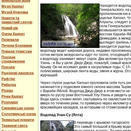
Мінеральні води
Находится водопа
Музеї Карпат
Генеральского, на 
Музей Кумлика
пропиленном ею в
ущелье Хапхал. Чт
Намети та
Алушты, следует 
приватний сектор
села Генеральског
Новий рік
возвышаются вели
Озера Карпат
востоке Караби-Яй
Демерджи, а между
Перевали
выглядит гребень 
Печери Буковини
находится ущелье 
водопаду ведет широкая дорога, недавно проложенн
Поради туристам
сотни метров экскурсанты идут по тропе, отходящей о
Похідне
к водопаду занимает минут сорок. Два километра пут
спорядження
Узень - и Вы у цели. Джур-Джур, пожалуй, самый кра
Крыму. Он не иссякает даже в засушливые годы. С 15
Походи
поблескивая, широкая лента воды, звеня и журча. Отс
Радонові джерела
журчащий.
Рафтінг
Через глухое ущелье Хапхал проложила себе путь ре
Рибалка
начинается у подножия южного склона массива Тырк
Різдво
с Вараби-Яйлой. Водопад Джур-Джур в этом месте н
вверх по руслу реки Восточный Улу-Узень и увидеть ц
Річки Карпат
Вода здесь словно кипит, скатываясь по скалистым п
Розповіді
вверх по течению реки, то примерно через километр 
красивейших каскадов, за которыми со стометровой в
Синевірське озеро
Солотвинські озера
Водопад Учан-Су (Ялта)
Термальні курорти
В переводе с крымско-татарского 
Травневі свята
Это самый большой в Крыму водо
км от города, в горах. До него м