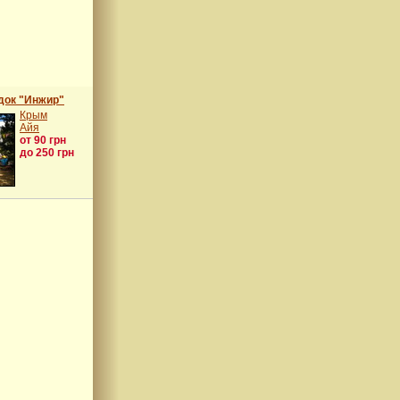
док "Инжир"
Крым
Айя
от 90 грн
до 250 грн