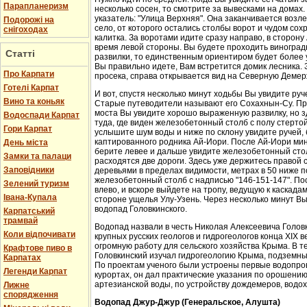
Парапланеризм
несколько сосен, то смотрите за вывесками на домах.
указатель: "Улица Верхняя". Она заканчивается возл
Подорожі на
село, от которого остались столбы ворот и чудом со
снігоходах
калитка. За воротами идите сразу направо, в сторон
время левой стороны. Вы будете проходить виноградн
Статті
развилки, то единственным ориентиром будет более у
Вы правильно идете, Вам встретится домик лесника. 
Про Карпати
просека, справа открывается вид на Северную Демер
Готелі Карпат
И вот, спустя несколько минут ходьбы Вы увидите руч
Вино та коньяк
Старые путеводители называют его Сохахнын-Су. Пр
моста Вы увидите хорошо выраженную развилку, но з
Водоспади Карпат
туда, где виден железобетонный столб с полу стерто
Гори Карпат
услышите шум воды и ниже по склону увидите ручей,
каптированного родника Ай-Иори. После Ай-Иори мину
День міста
берите левее и дальше увидите железобетонный столб
Замки та палаци
расходятся две дороги. Здесь уже держитесь правой 
Заповідники
деревьями в пределах видимости, метрах в 50 ниже п
железобетонный столб с надписью "146-151-147". По
Зелений туризм
влево, и вскоре выйдете на тропу, ведущую к каскада
Івана-Купала
стороне ущелья Улу-Узень. Через несколько минут Вы
водопад Головкинского.
Карпатський
трамвай
Водопад назвали в честь Николая Алексеевича Головки
Коли відпочивати
крупных русских геологов и гидрогеологов конца XIX 
огромную работу для сельского хозяйства Крыма. В 
Крафтове пиво в
Головкинский изучал гидрогеологию Крыма, подземн
Карпатах
По проектам ученого были устроены первые водопров
Легенди Карпат
курортах, он дал практические указания по орошени
артезианской воды, по устройству дождемеров, водо
Лижне
спорядження
Водопад Джур-Джур (Генеральское, Алушта)