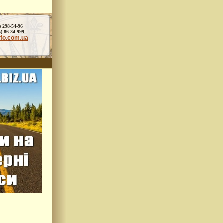
) 298-54-96
86-34-999
nfo.com.ua