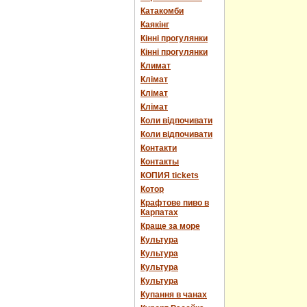
Катакомби
Каякінг
Кінні прогулянки
Кінні прогулянки
Климат
Клімат
Клімат
Клімат
Коли відпочивати
Коли відпочивати
Контакти
Контакты
КОПИЯ tickets
Котор
Крафтове пиво в
Карпатах
Краще за море
Культура
Культура
Культура
Культура
Купання в чанах