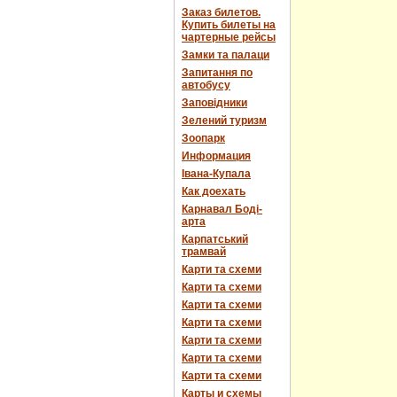
Заказ билетов.
Купить билеты на
чартерные рейсы
Замки та палаци
Запитання по
автобусу
Заповідники
Зелений туризм
Зоопарк
Информация
Івана-Купала
Как доехать
Карнавал Боді-
арта
Карпатський
трамвай
Карти та схеми
Карти та схеми
Карти та схеми
Карти та схеми
Карти та схеми
Карти та схеми
Карти та схеми
Карты и схемы