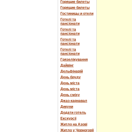
Горящие билеты
Горящие билеты
Гостиницы и отели
Готелі та
пансіонати
Готелі та
пансіонати
Готелі та
пансіонати
Готелі та
пансіонати
Грязелікування
Дайвінг
Дельфінарій
День бруду
День міста
День міста
День сміху
Джаз-карнавал
Дикуни
Додати готель
Екскурсії
Житло на Азові
Житло у Чорногорії