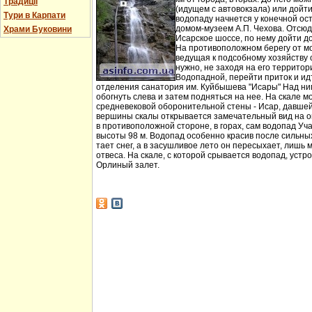
Традиції
(идущем с автовокзала) или дойт
Тури в Карпати
водопаду начнется у конечной ос
домом-музеем А.П. Чехова. Отсюд
Храми Буковини
Исарское шоссе, по нему дойти д
На противоположном берегу от мо
ведущая к подсобному хозяйству
нужно, не заходя на его территори
Водопадной, перейти приток и идт
отделения санатория им. Куйбышева "Исары" Над ни
обогнуть слева и затем подняться на нее. На скале м
средневековой оборонительной стены - Исар, давшей
вершины скалы открывается замечательный вид на ок
в противоположной стороне, в горах, сам водопад Уча
высоты 98 м. Водопад особенно красив после сильных 
тает снег, а в засушливое лето он пересыхает, лишь 
отвеса. На скале, с которой срывается водопад, устр
Орлиный залет.