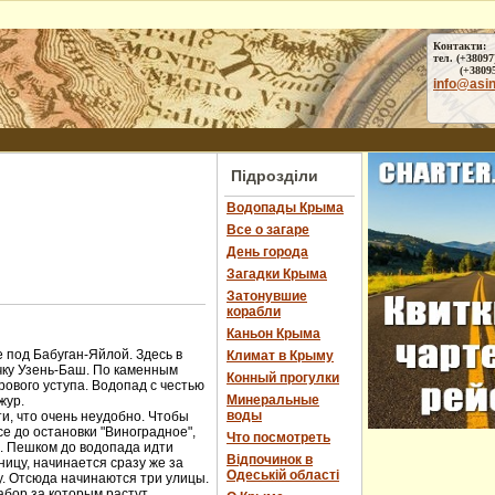
Контакти:
тел. (+38097
(+38095) 
info@asi
Підрозділи
Водопады Крыма
Все о загаре
День города
Загадки Крыма
Затонувшие
корабли
Каньон Крыма
 под Бабуган-Яйлой. Здесь в
Климат в Крыму
чку Узень-Баш. По каменным
Конный прогулки
ового уступа. Водопад с честью
Минеральные
жур.
воды
и, что очень неудобно. Чтобы
е до остановки "Виноградное",
Что посмотреть
ы. Пешком до водопада идти
Відпочинок в
ницу, начинается сразу же за
Одеській області
у. Отсюда начинаются три улицы.
абор за которым растут