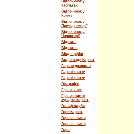
Відпочинок у
Карпатах
Відпочинок у
Криму
Відпочинок у
Причорномор'ї
Відпочинок у
Чорногорії
Відстані
Відстань
Віндсерфінг
Водоспади Карпат
Гаряче джерело
Гарячі квитки
Гарячі квитки
Географія
Гірські лижі
Гірськолижні
курорти Карпат
Гольф-клуби
Гори Карпат
Горные лыжи
Горные лыжи
Горы