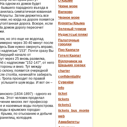
О Крыме
 На одном из домов будет
Чорне море
е бывшего парадного въезда в
хранилась симпатичная кованная
Вилково
у Алушты. Затем держитесь все
Черное море
ики, но когда на дороге появятся
Курорты Крыма
топтанная дорога. Вскоре, если
За домом дорогу пересечет
Зеленый туризм
жи.
Нудистські пляжі
еек, но это еще не водопад.
Палаточные
имерно через 30-40 минут после
городки
десь Вам нужно свернуть вправо,
Про Карпати
й надписью "153". Почти сразу Вы
 берущий начало от
Готелі Карпат
т через 25 вновь развилка,
Відпочинок на
 с надписями "152-147", от него
Шацьких озерах
стороны и вниз. Тут между
о склону, появится очередной
charter
сле столба, начинайте забирать
confidentiality
м. Тропа проходит по правой
Cувеніри
 услышите шум воды. И вот он –
info
ticket
нского (1834-1897) - одного из
века. Этот человек проделал
tickets
течение многих лет профессор
tickets1
ые и наземные воды полуострова.
оды в крымских городах-
tickets_bus_monte
ю Крыма, по отысканию и добыче
web
хранилищ, колодцев.
Авиабилеты