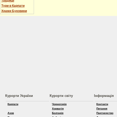
Традиції
Тури в Карпати
Храми Буковини
Курорти України
Курорти світу
Інформація
Карпати
Чорногорія
Контакти
Хорватія
Питання
Азов
Болгарія
Партнерство