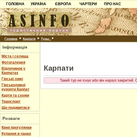
ГОЛОВНА
УКРАЇНА
ЄВРОПА
ЧАРТЕРИ
ПРО НАС
Карпати
Чорногорія
Контакти
Азов
Хорватія
Партнерам
Причорноморря
Болгарія
Додати готель
Шацьк
Албанія
Питання
Головна
Карпати
Туры:
Інформація
Пошук готелів
Міста і селища
Фотогалерея
Карпати
Відпочинок у
Карпатах
Гірські лижі
Такий тур не існує або він наразі закритий.
Гірськолижні
курорти Карпат
Карти та схеми
Транспорт
Що подивитися
Розваги
Кінні прогулянки
Купання в чанах