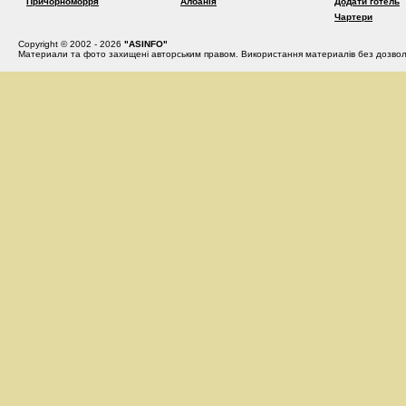
Причорноморря
Албанія
Додати готель
Чартери
Copyright © 2002 - 2026
"ASINFO"
Материали та фото захищені авторським правом. Використання материалів без дозвол