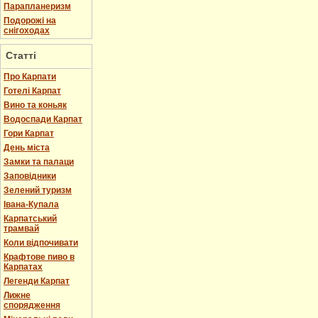
Парапланеризм
Подорожі на
снігоходах
Статті
Про Карпати
Готелі Карпат
Вино та коньяк
Водоспади Карпат
Гори Карпат
День міста
Замки та палаци
Заповідники
Зелений туризм
Івана-Купала
Карпатський
трамвай
Коли відпочивати
Крафтове пиво в
Карпатах
Легенди Карпат
Лижне
спорядження