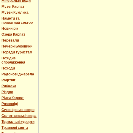
Мінеральні води
Музеї Карпат
Музей Кумлика
Намети та
приватний сектор
Новий рік
Озера Карпат
Перевали
Печери Буковини
Поради туристам
Похідне
спорядження
Походи
Радонові джерела
Рафтінг
Рибалка
Різдво
Річки Карпат
Розповіді
Синевірське озеро
Солотвинські озера
Термальні курорти
Травневі свята