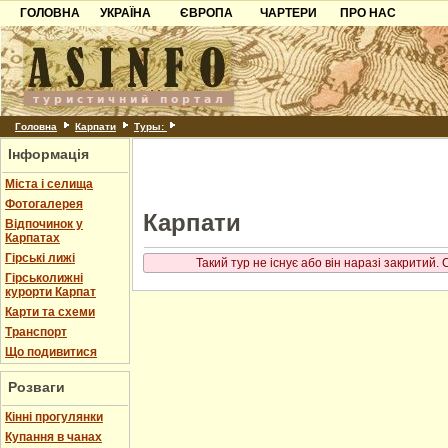
ГОЛОВНА
УКРАЇНА
ЄВРОПА
ЧАРТЕРИ
ПРО НАС
Карпати
Чорногорія
Контакти
Азов
Хорватія
Партнерам
Причорноморря
Болгарія
Додати готель
Шацьк
Албанія
Питання
Головна
Карпати
Туры:
Інформація
Пошук готелів
Міста і селища
Фотогалерея
Карпати
Відпочинок у
Карпатах
Гірські лижі
Такий тур не існує або він наразі закритий.
Гірськолижні
курорти Карпат
Карти та схеми
Транспорт
Що подивитися
Розваги
Кінні прогулянки
Купання в чанах