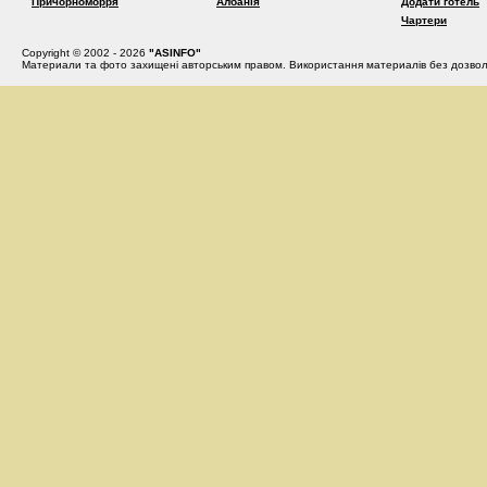
Причорноморря
Албанія
Додати готель
Чартери
Copyright © 2002 - 2026
"ASINFO"
Материали та фото захищені авторським правом. Використання материалів без дозвол