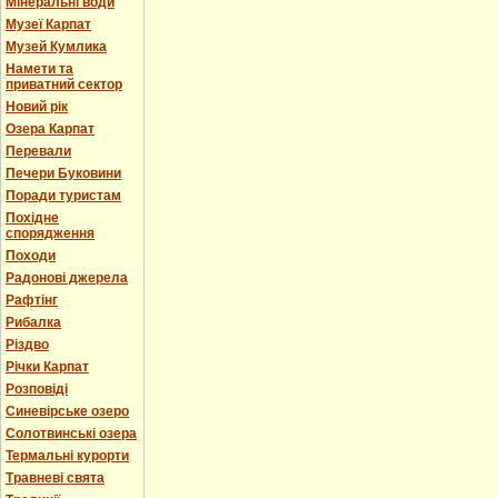
Мінеральні води
Музеї Карпат
Музей Кумлика
Намети та
приватний сектор
Новий рік
Озера Карпат
Перевали
Печери Буковини
Поради туристам
Похідне
спорядження
Походи
Радонові джерела
Рафтінг
Рибалка
Різдво
Річки Карпат
Розповіді
Синевірське озеро
Солотвинські озера
Термальні курорти
Травневі свята