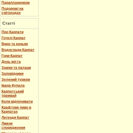
Парапланеризм
Подорожі на
снігоходах
Статті
Про Карпати
Готелі Карпат
Вино та коньяк
Водоспади Карпат
Гори Карпат
День міста
Замки та палаци
Заповідники
Зелений туризм
Івана-Купала
Карпатський
трамвай
Коли відпочивати
Крафтове пиво в
Карпатах
Легенди Карпат
Лижне
спорядження