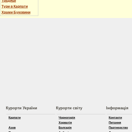
Традиції
Тури в Карпати
Храми Буковини
Курорти України
Курорти світу
Інформація
Карпати
Чорногорія
Контакти
Хорватія
Питання
Азов
Болгарія
Партнерство