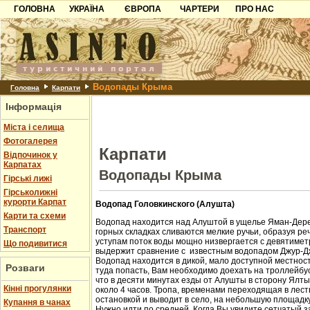
ГОЛОВНА
УКРАЇНА
ЄВРОПА
ЧАРТЕРИ
ПРО НАС
Карпати
Чорногорія
Контакти
Азов
Хорватія
Партнерам
Причорноморря
Болгарія
Додати готель
Водопады Крыма
Шацьк
Албанія
Питання
Головна
Карпати
Інформація
Пошук готелів
Міста і селища
Фотогалерея
Карпати
Відпочинок у
Карпатах
Водопады Крыма
Гірські лижі
Гірськолижні
курорти Карпат
Водопад Головкинского (Алушта)
Карти та схеми
Водопад находится над Алуштой в ущелье Яман-Дере
Транспорт
горных складках сливаются мелкие ручьи, образуя ре
уступам поток воды мощно низвергается с девятиметр
Що подивитися
выдержит сравнение с известным водопадом Джур-Д
Водопад находится в дикой, мало доступной местност
Розваги
туда попасть, Вам необходимо доехать на троллейбус
что в десяти минутах езды от Алушты в сторону Ялт
Кінні прогулянки
около 4 часов. Тропа, временами переходящая в лест
остановкой и выводит в село, на небольшую площадк
Купання в чанах
Нужно идти по средней. Когда Вы увидите сетчатый з