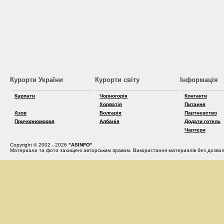
Курорти України
Курорти світу
Інформація
Карпати
Чорногорія
Контакти
Хорватія
Питання
Азов
Болгарія
Партнерство
Причорноморря
Албанія
Додати готель
Чартери
Copyright © 2002 - 2026
"ASINFO"
Материали та фото захищені авторським правом. Використання материалів без дозвол