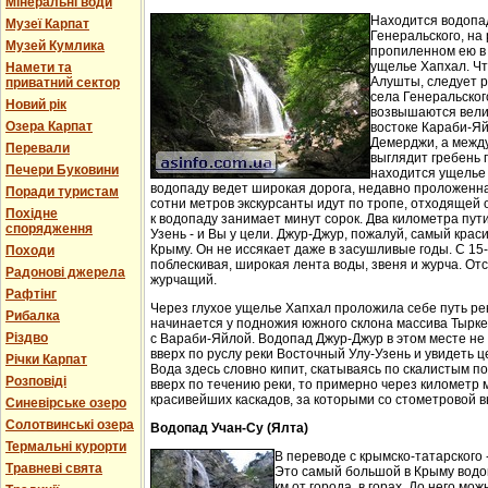
Мінеральні води
Находится водопа
Музеї Карпат
Генеральского, на 
Музей Кумлика
пропиленном ею в
ущелье Хапхал. Чт
Намети та
Алушты, следует 
приватний сектор
села Генеральског
Новий рік
возвышаются вели
Озера Карпат
востоке Караби-Яй
Демерджи, а между
Перевали
выглядит гребень 
Печери Буковини
находится ущелье 
водопаду ведет широкая дорога, недавно проложенн
Поради туристам
сотни метров экскурсанты идут по тропе, отходящей о
Похідне
к водопаду занимает минут сорок. Два километра пут
спорядження
Узень - и Вы у цели. Джур-Джур, пожалуй, самый кра
Крыму. Он не иссякает даже в засушливые годы. С 15
Походи
поблескивая, широкая лента воды, звеня и журча. Отс
Радонові джерела
журчащий.
Рафтінг
Через глухое ущелье Хапхал проложила себе путь ре
Рибалка
начинается у подножия южного склона массива Тырк
Різдво
с Вараби-Яйлой. Водопад Джур-Джур в этом месте н
вверх по руслу реки Восточный Улу-Узень и увидеть ц
Річки Карпат
Вода здесь словно кипит, скатываясь по скалистым п
Розповіді
вверх по течению реки, то примерно через километр 
красивейших каскадов, за которыми со стометровой в
Синевірське озеро
Солотвинські озера
Водопад Учан-Су (Ялта)
Термальні курорти
В переводе с крымско-татарского 
Травневі свята
Это самый большой в Крыму водо
км от города, в горах. До него м