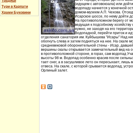
Традиції
(идущем с автовокзала) или дойт
Тури в Карпати
водопаду начнется у конечной ос
домом-музеем А.П. Чехова. Отсюд
Храми Буковини
Исарское шоссе, по нему дойти д
На противоположном берегу от мо
ведущая к подсобному хозяйству
нужно, не заходя на его территори
Водопадной, перейти приток и идт
отделения санатория им. Куйбышева "Исары" Над ни
обогнуть слева и затем подняться на нее. На скале м
средневековой оборонительной стены - Исар, давшей
вершины скалы открывается замечательный вид на ок
в противоположной стороне, в горах, сам водопад Уча
высоты 98 м. Водопад особенно красив после сильных 
тает снег, а в засушливое лето он пересыхает, лишь 
отвеса. На скале, с которой срывается водопад, устр
Орлиный залет.