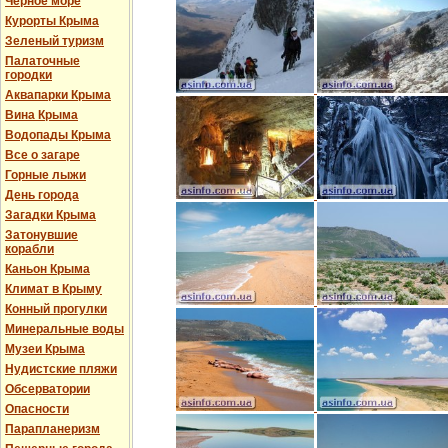
Черное море
Курорты Крыма
Зеленый туризм
Палаточные
городки
Аквапарки Крыма
Вина Крыма
Водопады Крыма
Все о загаре
Горные лыжи
День города
Загадки Крыма
Затонувшие
корабли
Каньон Крыма
Климат в Крыму
Конный прогулки
Минеральные воды
Музеи Крыма
Нудистские пляжи
Обсерватории
Опасности
Парапланеризм