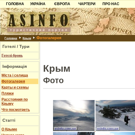
ГОЛОВНА
УКРАЇНА
ЄВРОПА
ЧАРТЕРИ
ПРО НАС
Карпати
Чорногорія
Контакти
Азов
Хорватія
Партнерам
Причорноморря
Болгарія
Додати готель
Фотогалерея
Шацьк
Албанія
Питання
Головна
Крым
Готелі / Тури
Пошук готелів
Готелі-бронь
Крым
Інформація
Міста і селища
Фото
Фотогалерея
Карты и схемы
Пляжи
Расстояния по
Крыму
Что посмотреть
Статті
О Крыме