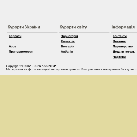
Курорти України
Курорти світу
Інформація
Карпати
Чорногорія
Контакти
Хорватія
Питання
Азов
Болгарія
Партнерство
Причорноморря
Албанія
Додати готель
Чартери
Copyright © 2002 - 2026
"ASINFO"
Материали та фото захищені авторським правом. Використання материалів без дозвол