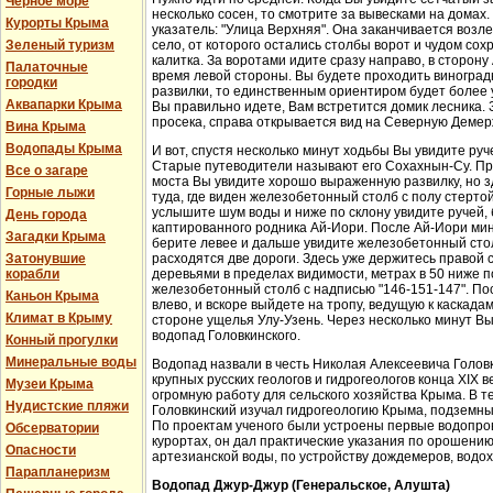
Черное море
несколько сосен, то смотрите за вывесками на домах.
Курорты Крыма
указатель: "Улица Верхняя". Она заканчивается возл
Зеленый туризм
село, от которого остались столбы ворот и чудом со
калитка. За воротами идите сразу направо, в сторон
Палаточные
время левой стороны. Вы будете проходить виноградн
городки
развилки, то единственным ориентиром будет более у
Аквапарки Крыма
Вы правильно идете, Вам встретится домик лесника. 
просека, справа открывается вид на Северную Демер
Вина Крыма
Водопады Крыма
И вот, спустя несколько минут ходьбы Вы увидите руч
Старые путеводители называют его Сохахнын-Су. Пр
Все о загаре
моста Вы увидите хорошо выраженную развилку, но з
Горные лыжи
туда, где виден железобетонный столб с полу стерто
услышите шум воды и ниже по склону увидите ручей,
День города
каптированного родника Ай-Иори. После Ай-Иори мину
Загадки Крыма
берите левее и дальше увидите железобетонный столб
Затонувшие
расходятся две дороги. Здесь уже держитесь правой 
корабли
деревьями в пределах видимости, метрах в 50 ниже п
железобетонный столб с надписью "146-151-147". По
Каньон Крыма
влево, и вскоре выйдете на тропу, ведущую к каскада
Климат в Крыму
стороне ущелья Улу-Узень. Через несколько минут Вы
водопад Головкинского.
Конный прогулки
Минеральные воды
Водопад назвали в честь Николая Алексеевича Головки
крупных русских геологов и гидрогеологов конца XIX 
Музеи Крыма
огромную работу для сельского хозяйства Крыма. В 
Нудистские пляжи
Головкинский изучал гидрогеологию Крыма, подземн
По проектам ученого были устроены первые водопров
Обсерватории
курортах, он дал практические указания по орошени
Опасности
артезианской воды, по устройству дождемеров, водо
Парапланеризм
Водопад Джур-Джур (Генеральское, Алушта)