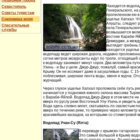
Пещерные города
Находится водопа
Севастополь
Генеральского, на 
Советы туристам
пропиленном ею в
Сокровища моря
ущелье Хапхал. Чт
Алушты, следует 
Спасательные
села Генеральског
службы
возвышаются вели
востоке Караби-Яй
Демерджи, а между
выглядит гребень 
находится ущелье 
водопаду ведет широкая дорога, недавно проложенн
сотни метров экскурсанты идут по тропе, отходящей о
к водопаду занимает минут сорок. Два километра пут
Узень - и Вы у цели. Джур-Джур, пожалуй, самый кра
Крыму. Он не иссякает даже в засушливые годы. С 15
поблескивая, широкая лента воды, звеня и журча. Отс
журчащий.
Через глухое ущелье Хапхал проложила себе путь ре
начинается у подножия южного склона массива Тырк
с Вараби-Яйлой. Водопад Джур-Джур в этом месте н
вверх по руслу реки Восточный Улу-Узень и увидеть ц
Вода здесь словно кипит, скатываясь по скалистым п
вверх по течению реки, то примерно через километр 
красивейших каскадов, за которыми со стометровой в
Водопад Учан-Су (Ялта)
В переводе с крымско-татарского 
Это самый большой в Крыму водо
км от города, в горах. До него м