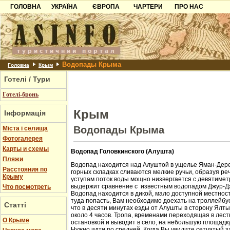
ГОЛОВНА
УКРАЇНА
ЄВРОПА
ЧАРТЕРИ
ПРО НАС
Карпати
Чорногорія
Контакти
Азов
Хорватія
Партнерам
Причорноморря
Болгарія
Додати готель
Водопады Крыма
Шацьк
Албанія
Питання
Головна
Крым
Готелі / Тури
Пошук готелів
Готелі-бронь
Крым
Інформація
Водопады Крыма
Міста і селища
Фотогалерея
Карты и схемы
Водопад Головкинского (Алушта)
Пляжи
Водопад находится над Алуштой в ущелье Яман-Дере
Расстояния по
горных складках сливаются мелкие ручьи, образуя ре
Крыму
уступам поток воды мощно низвергается с девятиметр
выдержит сравнение с известным водопадом Джур-Д
Что посмотреть
Водопад находится в дикой, мало доступной местност
туда попасть, Вам необходимо доехать на троллейбус
Статті
что в десяти минутах езды от Алушты в сторону Ялт
около 4 часов. Тропа, временами переходящая в лест
О Крыме
остановкой и выводит в село, на небольшую площадк
Нужно идти по средней. Когда Вы увидите сетчатый з