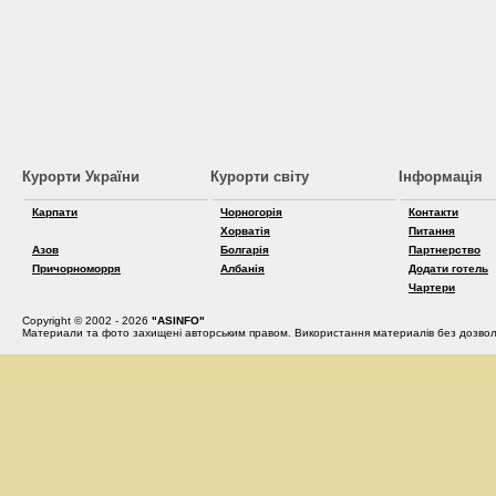
Курорти України
Курорти світу
Інформація
Карпати
Чорногорія
Контакти
Хорватія
Питання
Азов
Болгарія
Партнерство
Причорноморря
Албанія
Додати готель
Чартери
Copyright © 2002 - 2026
"ASINFO"
Материали та фото захищені авторським правом. Використання материалів без дозвол