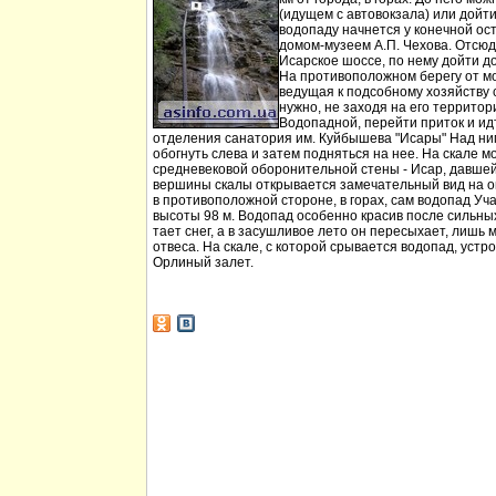
(идущем с автовокзала) или дойт
водопаду начнется у конечной ос
домом-музеем А.П. Чехова. Отсюд
Исарское шоссе, по нему дойти д
На противоположном берегу от мо
ведущая к подсобному хозяйству
нужно, не заходя на его территори
Водопадной, перейти приток и идт
отделения санатория им. Куйбышева "Исары" Над ни
обогнуть слева и затем подняться на нее. На скале м
средневековой оборонительной стены - Исар, давшей
вершины скалы открывается замечательный вид на ок
в противоположной стороне, в горах, сам водопад Уча
высоты 98 м. Водопад особенно красив после сильных 
тает снег, а в засушливое лето он пересыхает, лишь 
отвеса. На скале, с которой срывается водопад, устр
Орлиный залет.