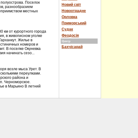
 полуострова. Поселок
Новий світ
ов, разнообразием
Новоотрадне
теприимством местных
Орловка
Приморський
Судак
 км от курортного города
Феодосія
ия, в живописном уголке
Тарханкут. Жилье в
Центр
остиничных номеров и
Бахчісарай
ит. В поселке Окуневка
ия начинать сезо...
ря возле мыса Урет. В
есколькими переулками.
рского района и
 п. Черноморское.
ье в Марьино В летний