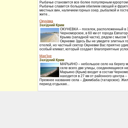
Рыбачье становится все более популярным курортом
Рыбачье славится большим обилием овощей и фрукт
местных вин, наличием горных озер, рыбалкой и гос
жите...
Окунівка
Західний Крим
ОКУНЕВКА – поселок, расположенный в 30
Черноморское, в 60 км от города Евпатор
Крыма (западной части), рядом с мысом 
Окуневке Здесь Вы не увидите элитных г
отелей, но частный сектор Окуневки Вас приятно удив
особый климат, который создает благоприятные услов
Мар'їне
Західний Крим
МАРЬИНО – небольшое село на берегу мо
селе всего две улицы, соединяющиеся н
Марьино (Крым) входит в состав Черномо
находится в 27 км от районного центра –
Прежнее название села – Джимбаба (татарское). Жил
период отдыхаю...