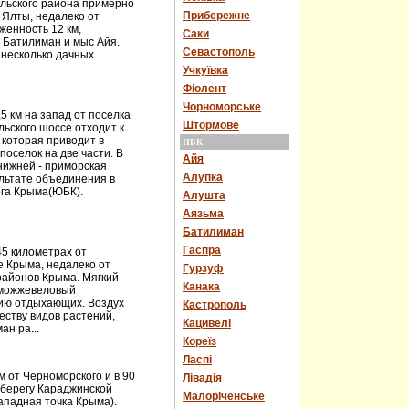
льского района примерно
Прибережне
т Ялты, недалеко от
женность 12 км,
Саки
– Батилиман и мыс Айя.
Севастополь
ь несколько дачных
Учкуївка
Фіолент
Чорноморське
5 км на запад от поселка
Штормове
ьского шоссе отходит к
 которая приводит в
ПБК
оселок на две части. В
Айя
 нижней - приморская
Алупка
ультате объединения в
ега Крыма(ЮБК).
Алушта
Аязьма
Батилиман
Гаспра
5 километрах от
 Крыма, недалеко от
Гурзуф
районов Крыма. Мягкий
Канака
 можжевеловый
нию отдыхающих. Воздух
Кастрополь
еству видов растений,
Кацивелі
н ра...
Кореїз
Ласпі
 от Черноморского и в 90
Лівадія
 берегу Караджинской
Малоріченське
ападная точка Крыма).