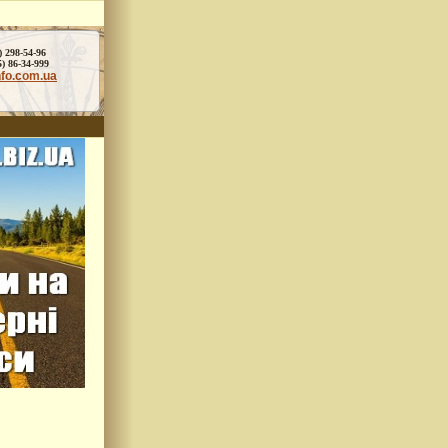
) 298-54-96
86-34-999
nfo.com.ua