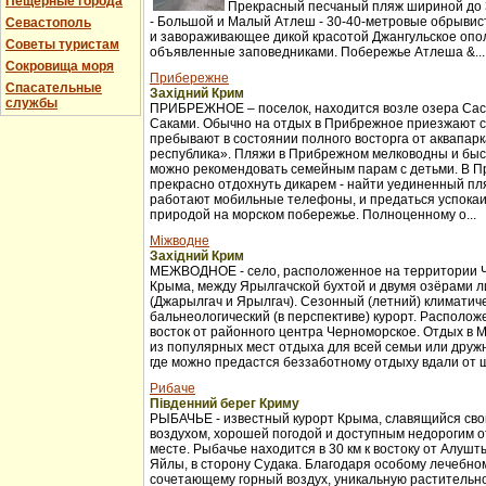
Пещерные города
Прекрасный песчаный пляж шириной до 3
- Большой и Малый Атлеш - 30-40-метровые обрывис
Севастополь
и завораживающее дикой красотой Джангульское опо
Советы туристам
объявленные заповедниками. Побережье Атлеша &...
Сокровища моря
Прибережне
Спасательные
Західний Крим
службы
ПРИБРЕЖНОЕ – поселок, находится возле озера Сас
Саками. Обычно на отдых в Прибрежное приезжают с
пребывают в состоянии полного восторга от аквапар
республика». Пляжи в Прибрежном мелководны и бы
можно рекомендовать семейным парам с детьми. В 
прекрасно отдохнуть дикарем - найти уединенный пля
работают мобильные телефоны, и предаться успока
природой на морском побережье. Полноценному о...
Міжводне
Західний Крим
МЕЖВОДНОЕ - село, расположенное на территории 
Крыма, между Ярылгачской бухтой и двумя озёрами л
(Джарылгач и Ярылгач). Сезонный (летний) климатич
бальнеологический (в перспективе) курорт. Расположе
восток от районного центра Черноморское. Отдых в 
из популярных мест отдыха для всей семьи или друж
где можно предастся беззаботному отдыху вдали от ш
Рибаче
Південний берег Криму
РЫБАЧЬЕ - известный курорт Крыма, славящийся св
воздухом, хорошей погодой и доступным недорогим 
месте. Рыбачье находится в 30 км к востоку от Алуш
Яйлы, в сторону Судака. Благодаря особому лечебно
сочетающему горный воздух, уникальную растительно