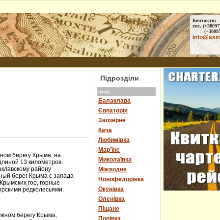
Контакти:
тел. (+38097
(+38095) 
info@asi
Підрозділи
Захід
Балаклава
Євпаторія
Заозерне
Кача
Любимівка
Мар'їне
ом берегу Крыма, на
Миколаївка
длиной 13 километров.
аклавскому району
Міжводне
ный берег Крыма с запада
Новофедорівка
Крымских гор, горные
Окунівка
орскими редколесьями.
Оленівка
Піщане
Южном берегу Крыма,
Попівка