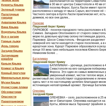
Черное море
располагается на территории Севастопо
в 30 км от центра Севастополя и 40 км о
Курорты Крыма
поселка Форос. Бухта Ласпи имеет протя
Зеленый туризм
расположена к западу от мыса Сарыч, восточнее её 
Частного сектора в бухте Ласпи практически нет, ест
Палаточные
домиков, но все они далек...
городки
Аквапарки Крыма
Паркове
Південний берег Криму
Вина Крыма
ПАРКОВОЕ - поселок городского типа расположен в 8,
Водопады Крыма
Симеиз. Западнее Оползневого от старого севастопол
морю по довольно крутому склону петляющая дорога,
Все о загаре
Парковое. Шоссе Севастополь - Феодосия разделяет п
Горные лыжи
северной его части находится старое поселение, а в
День города
курортная зона. Курорт Парковое образовался в рез
конце XX века трех небольших поселков Южного Бер
Загадки Крыма
Немногим более ...
Затонувшие
Батилиман
корабли
Південний берег Криму
Каньон Крыма
БАТИЛИМАН – урочище, расположено в 4
Климат в Крыму
Севастополя на юго-западном побережье
Фороса. Это один из самых живописных 
Конный прогулки
умеренный климат, чистое теплое море,
Минеральные воды
реликтовый лес способствуют оздоровлению и лече
здесь чист и по-настоящему целебен благодаря множ
Музеи Крыма
источающих неповторимый аромат. Урочище Батилима
Нудистские пляжи
Оленівка
Обсерватории
Західний Крим
Опасности
ОЛЕНЕВКА – село, расположенное в 25 км
км от Евпатории. Оленевка находится на
Парапланеризм
бухты, вблизи мыса Тарханкут (крайняя з