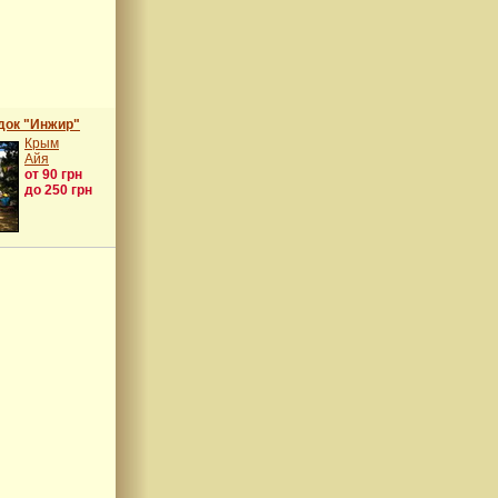
док "Инжир"
Крым
Айя
от 90 грн
до 250 грн