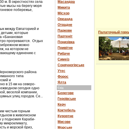
0 м. В окрестностях села
Масандра
тые мысы на берегу моря
Микита
лзневое побережье,
Місхор
Ореанда
Отрадне
ык между Евпаторией и
Паркове
Палаточный горо
 детьми, которые
Партеніт
ка «Банановая
стро прогреваются. Отдых
Понизівка
Прибрежном можно
Привітне
ж, на котором не
ивающему единению с
Рибаче
Симеїз
Сонячногірське
Утес
Черноморского района
иманного типа
Форос
еский и
Ялта
но в 15 км на северо-
Межводном сегодня одно
Схід
ной, веселой компании,
Берегове
умных улиц городов. Се...
Героївське
Керч
Коктебель
оим чистым горным
отдыхом в живописном
Курортне
ты у подножия Караби-
Мисове
му микроклимату,
сть и морской бриз,
Морське