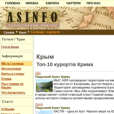
ГОЛОВНА
УКРАЇНА
ЄВРОПА
ЧАРТЕРИ
ПРО НАС
Карпати
Чорногорія
Контакти
Азов
Хорватія
Партнерам
Причорноморря
Болгарія
Додати готель
Селища і курорти
Шацьк
Албанія
Питання
Головна
Крым
Готелі / Тури
Пошук готелів
Готелі-бронь
Крым
Інформація
Топ-10 курортів Крима
Міста і селища
Фотогалерея
Айя
Карты и схемы
Південний берег Криму
Пляжи
МЫС АЙЯ заповедная территория на южн
Расстояния по
юго-восток от Балаклавы, выступ берега 
Крыму
Территория заповедника подчинена Бал
Севастополя. Мыс Айя ограничивает Юж
Что посмотреть
и представляет собой отвесный отрог Главной гряды 
склоны которого покрыты реликтовыми средиземном
Статті
Ласпі
Південний берег Криму
О Крыме
ЛАСПИ - одна из бухт Чёрного моря на 