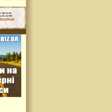
) 298-54-96
86-34-999
nfo.com.ua