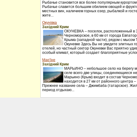
Рыбачье становится все более популярным курортом
Рыбачье славится большим обилием овощей и фрукт
местных вин, наличием горных озер, рыбалкой и гос
жите...
Окунівка
Західний Крим
ОКУНЕВКА – поселок, расположенный в 30
Черноморское, в 60 км от города Евпатор
Крыма (западной части), рядом с мысом 
Окуневке Здесь Вы не увидите элитных г
отелей, но частный сектор Окуневки Вас приятно удив
особый климат, который создает благоприятные услов
Мар'їне
Західний Крим
МАРЬИНО – небольшое село на берегу мо
селе всего две улицы, соединяющиеся н
Марьино (Крым) входит в состав Черномо
находится в 27 км от районного центра –
Прежнее название села – Джимбаба (татарское). Жил
период отдыхаю...