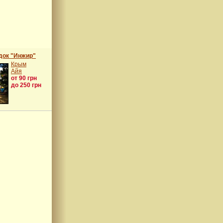
док "Инжир"
Крым
Айя
от 90 грн
до 250 грн