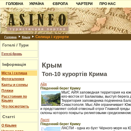
ГОЛОВНА
УКРАЇНА
ЄВРОПА
ЧАРТЕРИ
ПРО НАС
Карпати
Чорногорія
Контакти
Азов
Хорватія
Партнерам
Причорноморря
Болгарія
Додати готель
Селища і курорти
Шацьк
Албанія
Питання
Головна
Крым
Готелі / Тури
Пошук готелів
Готелі-бронь
Крым
Інформація
Топ-10 курортів Крима
Міста і селища
Фотогалерея
Айя
Карты и схемы
Південний берег Криму
Пляжи
МЫС АЙЯ заповедная территория на южн
Расстояния по
юго-восток от Балаклавы, выступ берега 
Крыму
Территория заповедника подчинена Бал
Севастополя. Мыс Айя ограничивает Юж
Что посмотреть
и представляет собой отвесный отрог Главной гряды 
склоны которого покрыты реликтовыми средиземном
Статті
Ласпі
Південний берег Криму
О Крыме
ЛАСПИ - одна из бухт Чёрного моря на 