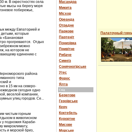
0 м. В окрестностях села
Масандра
тые мысы на берегу моря
Микита
лзневое побережье,
Місхор
Ореанда
Отрадне
ык между Евпаторией и
Паркове
Палаточный горо
 детьми, которые
Партеніт
ка «Банановая
стро прогреваются. Отдых
Понизівка
Прибрежном можно
Привітне
ж, на котором не
ивающему единению с
Рибаче
Симеїз
Сонячногірське
Утес
Черноморского района
иманного типа
Форос
еский и
Ялта
но в 15 км на северо-
Межводном сегодня одно
Схід
ной, веселой компании,
Берегове
умных улиц городов. Се...
Героївське
Керч
Коктебель
оим чистым горным
отдыхом в живописном
Курортне
ты у подножия Караби-
Мисове
му микроклимату,
сть и морской бриз,
Морське