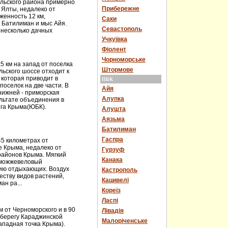
льского района примерно
Прибережне
т Ялты, недалеко от
женность 12 км,
Саки
– Батилиман и мыс Айя.
Севастополь
ь несколько дачных
Учкуївка
Фіолент
Чорноморське
5 км на запад от поселка
Штормове
ьского шоссе отходит к
 которая приводит в
ПБК
оселок на две части. В
Айя
 нижней - приморская
Алупка
ультате объединения в
ега Крыма(ЮБК).
Алушта
Аязьма
Батилиман
Гаспра
5 километрах от
 Крыма, недалеко от
Гурзуф
районов Крыма. Мягкий
Канака
 можжевеловый
нию отдыхающих. Воздух
Кастрополь
еству видов растений,
Кацивелі
н ра...
Кореїз
Ласпі
 от Черноморского и в 90
Лівадія
 берегу Караджинской
Малоріченське
ападная точка Крыма).