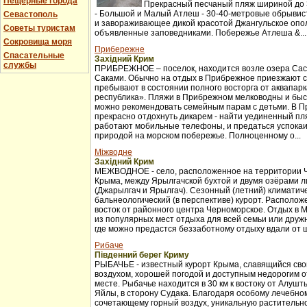
Пещерные города
Прекрасный песчаный пляж шириной до 3
- Большой и Малый Атлеш - 30-40-метровые обрывис
Севастополь
и завораживающее дикой красотой Джангульское опо
Советы туристам
объявленные заповедниками. Побережье Атлеша &...
Сокровища моря
Прибережне
Спасательные
Західний Крим
службы
ПРИБРЕЖНОЕ – поселок, находится возле озера Сас
Саками. Обычно на отдых в Прибрежное приезжают с
пребывают в состоянии полного восторга от аквапар
республика». Пляжи в Прибрежном мелководны и бы
можно рекомендовать семейным парам с детьми. В 
прекрасно отдохнуть дикарем - найти уединенный пля
работают мобильные телефоны, и предаться успока
природой на морском побережье. Полноценному о...
Міжводне
Західний Крим
МЕЖВОДНОЕ - село, расположенное на территории 
Крыма, между Ярылгачской бухтой и двумя озёрами л
(Джарылгач и Ярылгач). Сезонный (летний) климатич
бальнеологический (в перспективе) курорт. Расположе
восток от районного центра Черноморское. Отдых в 
из популярных мест отдыха для всей семьи или друж
где можно предастся беззаботному отдыху вдали от ш
Рибаче
Південний берег Криму
РЫБАЧЬЕ - известный курорт Крыма, славящийся св
воздухом, хорошей погодой и доступным недорогим 
месте. Рыбачье находится в 30 км к востоку от Алуш
Яйлы, в сторону Судака. Благодаря особому лечебно
сочетающему горный воздух, уникальную растительно