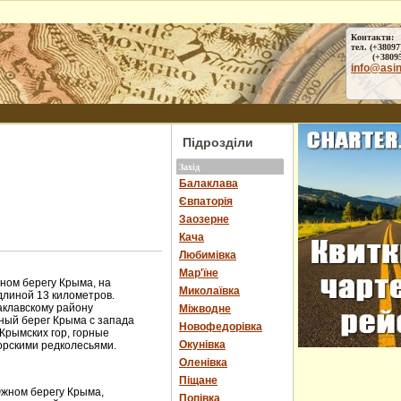
Контакти:
тел. (+38097
(+38095) 
info@asi
Підрозділи
Захід
Балаклава
Євпаторія
Заозерне
Кача
Любимівка
Мар'їне
ом берегу Крыма, на
Миколаївка
длиной 13 километров.
аклавскому району
Міжводне
ный берег Крыма с запада
Новофедорівка
Крымских гор, горные
Окунівка
орскими редколесьями.
Оленівка
Піщане
Южном берегу Крыма,
Попівка