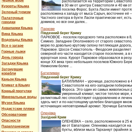
Черное море
располагается на территории Севастопо
в 30 км от центра Севастополя и 40 км о
Курорты Крыма
поселка Форос. Бухта Ласпи имеет протя
Зеленый туризм
расположена к западу от мыса Сарыч, восточнее её 
Частного сектора в бухте Ласпи практически нет, ест
Палаточные
домиков, но все они далек...
городки
Аквапарки Крыма
Паркове
Південний берег Криму
Вина Крыма
ПАРКОВОЕ - поселок городского типа расположен в 8,
Водопады Крыма
Симеиз. Западнее Оползневого от старого севастопол
морю по довольно крутому склону петляющая дорога,
Все о загаре
Парковое. Шоссе Севастополь - Феодосия разделяет п
Горные лыжи
северной его части находится старое поселение, а в
День города
курортная зона. Курорт Парковое образовался в рез
конце XX века трех небольших поселков Южного Бер
Загадки Крыма
Немногим более ...
Затонувшие
Батилиман
корабли
Південний берег Криму
Каньон Крыма
БАТИЛИМАН – урочище, расположено в 4
Климат в Крыму
Севастополя на юго-западном побережье
Фороса. Это один из самых живописных 
Конный прогулки
умеренный климат, чистое теплое море,
Минеральные воды
реликтовый лес способствуют оздоровлению и лече
здесь чист и по-настоящему целебен благодаря множ
Музеи Крыма
источающих неповторимый аромат. Урочище Батилима
Нудистские пляжи
Оленівка
Обсерватории
Західний Крим
Опасности
ОЛЕНЕВКА – село, расположенное в 25 км
км от Евпатории. Оленевка находится на
Парапланеризм
бухты, вблизи мыса Тарханкут (крайняя з