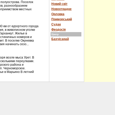
 полуострова. Поселок
Новий світ
ов, разнообразием
Новоотрадне
теприимством местных
Орловка
Приморський
Судак
 км от курортного города
Феодосія
ия, в живописном уголке
Тарханкут. Жилье в
Центр
остиничных номеров и
Бахчісарай
ит. В поселке Окуневка
ия начинать сезо...
ря возле мыса Урет. В
есколькими переулками.
рского района и
 п. Черноморское.
ье в Марьино В летний