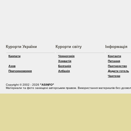
Курорти України
Курорти світу
Інформація
Карпати
Чорногорія
Контакти
Хорватія
Питання
Азов
Болгарія
Партнерство
Причорноморря
Албанія
Додати готель
Чартери
Copyright © 2002 - 2026
"ASINFO"
Материали та фото захищені авторським правом. Використання материалів без дозвол