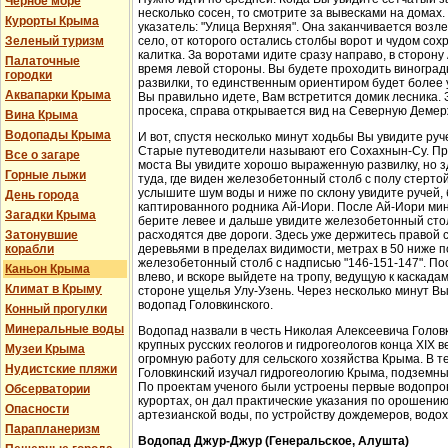
Черное море
несколько сосен, то смотрите за вывесками на домах.
Курорты Крыма
указатель: "Улица Верхняя". Она заканчивается возл
Зеленый туризм
село, от которого остались столбы ворот и чудом со
калитка. За воротами идите сразу направо, в сторон
Палаточные
время левой стороны. Вы будете проходить виноградн
городки
развилки, то единственным ориентиром будет более у
Аквапарки Крыма
Вы правильно идете, Вам встретится домик лесника. 
просека, справа открывается вид на Северную Демер
Вина Крыма
Водопады Крыма
И вот, спустя несколько минут ходьбы Вы увидите руч
Старые путеводители называют его Сохахнын-Су. Пр
Все о загаре
моста Вы увидите хорошо выраженную развилку, но з
Горные лыжи
туда, где виден железобетонный столб с полу стерто
услышите шум воды и ниже по склону увидите ручей,
День города
каптированного родника Ай-Иори. После Ай-Иори мину
Загадки Крыма
берите левее и дальше увидите железобетонный столб
Затонувшие
расходятся две дороги. Здесь уже держитесь правой 
корабли
деревьями в пределах видимости, метрах в 50 ниже п
железобетонный столб с надписью "146-151-147". По
Каньон Крыма
влево, и вскоре выйдете на тропу, ведущую к каскада
Климат в Крыму
стороне ущелья Улу-Узень. Через несколько минут Вы
водопад Головкинского.
Конный прогулки
Минеральные воды
Водопад назвали в честь Николая Алексеевича Головки
крупных русских геологов и гидрогеологов конца XIX 
Музеи Крыма
огромную работу для сельского хозяйства Крыма. В 
Нудистские пляжи
Головкинский изучал гидрогеологию Крыма, подземн
По проектам ученого были устроены первые водопров
Обсерватории
курортах, он дал практические указания по орошени
Опасности
артезианской воды, по устройству дождемеров, водо
Парапланеризм
Водопад Джур-Джур (Генеральское, Алушта)