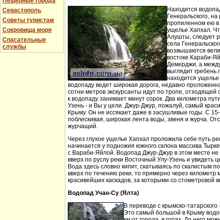
Пещерные города
Находится водопа
Севастополь
Генеральского, на 
Советы туристам
пропиленном ею в
Сокровища моря
ущелье Хапхал. Чт
Алушты, следует 
Спасательные
села Генеральског
службы
возвышаются вели
востоке Караби-Яй
Демерджи, а между
выглядит гребень 
находится ущелье 
водопаду ведет широкая дорога, недавно проложенн
сотни метров экскурсанты идут по тропе, отходящей о
к водопаду занимает минут сорок. Два километра пут
Узень - и Вы у цели. Джур-Джур, пожалуй, самый кра
Крыму. Он не иссякает даже в засушливые годы. С 15
поблескивая, широкая лента воды, звеня и журча. Отс
журчащий.
Через глухое ущелье Хапхал проложила себе путь ре
начинается у подножия южного склона массива Тырк
с Вараби-Яйлой. Водопад Джур-Джур в этом месте н
вверх по руслу реки Восточный Улу-Узень и увидеть ц
Вода здесь словно кипит, скатываясь по скалистым п
вверх по течению реки, то примерно через километр 
красивейших каскадов, за которыми со стометровой в
Водопад Учан-Су (Ялта)
В переводе с крымско-татарского 
Это самый большой в Крыму водо
км от города, в горах. До него м