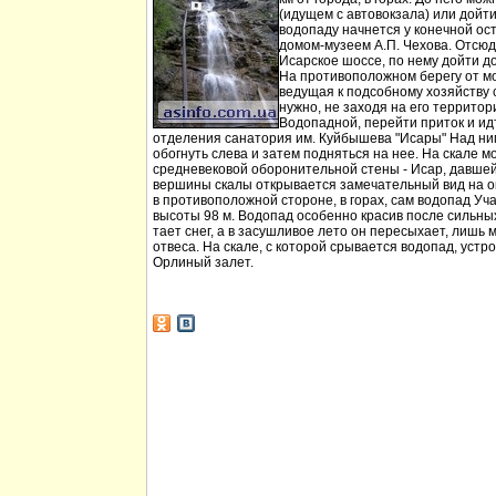
(идущем с автовокзала) или дойт
водопаду начнется у конечной ос
домом-музеем А.П. Чехова. Отсюд
Исарское шоссе, по нему дойти д
На противоположном берегу от мо
ведущая к подсобному хозяйству
нужно, не заходя на его территори
Водопадной, перейти приток и идт
отделения санатория им. Куйбышева "Исары" Над ни
обогнуть слева и затем подняться на нее. На скале м
средневековой оборонительной стены - Исар, давшей
вершины скалы открывается замечательный вид на ок
в противоположной стороне, в горах, сам водопад Уча
высоты 98 м. Водопад особенно красив после сильных 
тает снег, а в засушливое лето он пересыхает, лишь 
отвеса. На скале, с которой срывается водопад, устр
Орлиный залет.