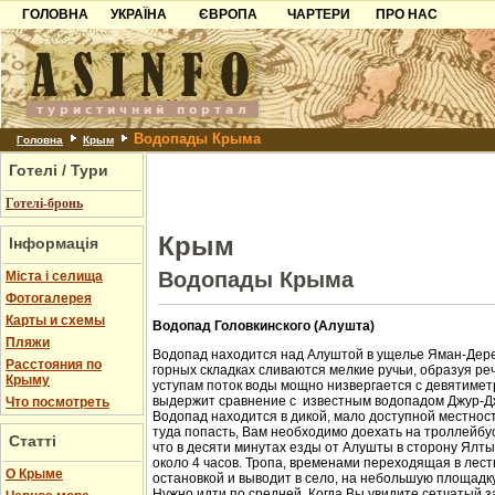
ГОЛОВНА
УКРАЇНА
ЄВРОПА
ЧАРТЕРИ
ПРО НАС
Карпати
Чорногорія
Контакти
Азов
Хорватія
Партнерам
Причорноморря
Болгарія
Додати готель
Водопады Крыма
Шацьк
Албанія
Питання
Головна
Крым
Готелі / Тури
Пошук готелів
Готелі-бронь
Крым
Інформація
Водопады Крыма
Міста і селища
Фотогалерея
Карты и схемы
Водопад Головкинского (Алушта)
Пляжи
Водопад находится над Алуштой в ущелье Яман-Дере
Расстояния по
горных складках сливаются мелкие ручьи, образуя ре
Крыму
уступам поток воды мощно низвергается с девятиметр
выдержит сравнение с известным водопадом Джур-Д
Что посмотреть
Водопад находится в дикой, мало доступной местност
туда попасть, Вам необходимо доехать на троллейбус
Статті
что в десяти минутах езды от Алушты в сторону Ялт
около 4 часов. Тропа, временами переходящая в лест
О Крыме
остановкой и выводит в село, на небольшую площадк
Нужно идти по средней. Когда Вы увидите сетчатый з