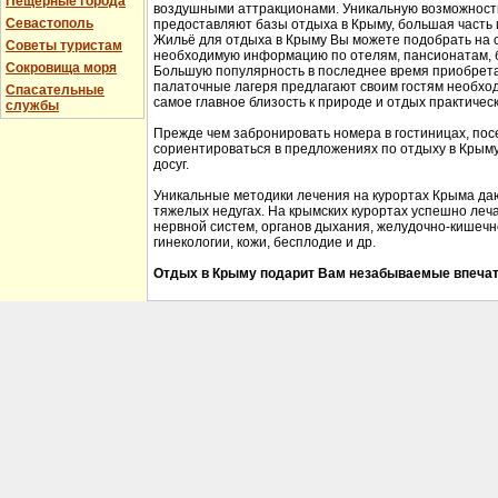
Пещерные города
воздушными аттракционами. Уникальную возможность 
Севастополь
предоставляют базы отдыха в Крыму, большая часть 
Жильё для отдыха в Крыму Вы можете подобрать на 
Советы туристам
необходимую информацию по отелям, пансионатам, б
Сокровища моря
Большую популярность в последнее время приобрета
палаточные лагеря предлагают своим гостям необхо
Спасательные
самое главное близость к природе и отдых практичес
службы
Прежде чем забронировать номера в гостиницах, пос
сориентироваться в предложениях по отдыху в Крыму,
досуг.
Уникальные методики лечения на курортах Крыма да
тяжелых недугах. На крымских курортах успешно леч
нервной систем, органов дыхания, желудочно-кишечно
гинекологии, кожи, бесплодие и др.
Отдых в Крыму подарит Вам незабываемые впечат