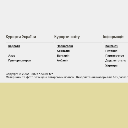
Курорти України
Курорти світу
Інформація
Карпати
Чорногорія
Контакти
Хорватія
Питання
Азов
Болгарія
Партнерство
Причорноморря
Албанія
Додати готель
Чартери
Copyright © 2002 - 2026
"ASINFO"
Материали та фото захищені авторським правом. Використання материалів без дозвол