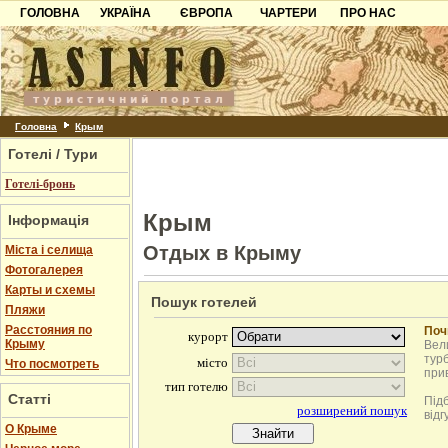
ГОЛОВНА
УКРАЇНА
ЄВРОПА
ЧАРТЕРИ
ПРО НАС
Карпати
Чорногорія
Контакти
Азов
Хорватія
Партнерам
Причорноморря
Болгарія
Додати готель
Шацьк
Албанія
Питання
Головна
Крым
Готелі / Тури
Пошук готелів
Готелі-бронь
Крым
Інформація
Отдых в Крыму
Міста і селища
Фотогалерея
Карты и схемы
Пошук готелей
Пляжи
Расстояния по
Поч
Крыму
Вели
турб
Что посмотреть
при
Статті
Під
відг
О Крыме