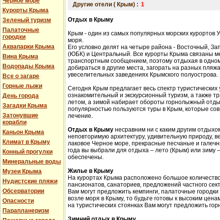
Черное море
Другие отели ( Крым) :
1
Курорты Крыма
Отдых в Крыму
Зеленый туризм
Палаточные
Крым - один из самых популярных морских курортов 
городки
моря.
Аквапарки Крыма
Его условно делят на четыре района - Восточный, З
(ЮБК) и Центральный. Все курорты Крыма связаны 
Вина Крыма
транспортным сообщением, поэтому отдыхая в одном
Водопады Крыма
добираться в другие места, загорать на разных пляжа
увеселительных заведениях Крымского полуострова.
Все о загаре
Горные лыжи
Сегодня Крым предлагает весь спектр туристических 
ознакомительный и экскурсионный туризм, а также 
День города
летом, а зимой набирает обороты горнолыжный отды
Загадки Крыма
популярностью пользуются туры в Крым, которые сов
Затонувшие
лечение.
корабли
Отдых в Крыму
несравним ни с каким другим отдыхом
Каньон Крыма
неповторимую архитектуру, удивительную природу, в
Климат в Крыму
лаковое Черное море, прекрасные песчаные и галечн
года вы выбрали для отдыха – лето (Крым) или зиму
Конный прогулки
обеспечены.
Минеральные воды
Жилье в Крыму
Музеи Крыма
На курортах Крыма расположено большое количество 
Нудистские пляжи
пансионатов, санаториев, предложений частного сек
Обсерватории
Вам могут предложить кемпинги, палаточные городки
возле моря в Крыму, то будьте готовы к высоким цена
Опасности
на туристических стоянках Вам могут предложить гор
Парапланеризм
Зимний отдых в Крыму