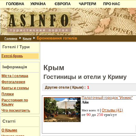
ГОЛОВНА
УКРАЇНА
ЄВРОПА
ЧАРТЕРИ
ПРО НАС
Карпати
Чорногорія
Контакти
Азов
Хорватія
Партнерам
Причорноморря
Болгарія
Додати готель
Бронювання готелів
Шацьк
Албанія
Питання
Головна
Крым
Готелі / Тури
Пошук готелів
Готелі-бронь
Крым
Інформація
Гостиницы и отели у Криму
Міста і селища
Фотогалерея
Другие отели ( Крым) :
1
Карты и схемы
Пляжи
Палаточный городок "Инжир"
Расстояния по
Айя
Крыму
|
Отзывы (41)
Что посмотреть
Мест всего: 0
от
90
до
250
грн/сут
Статті
О Крыме