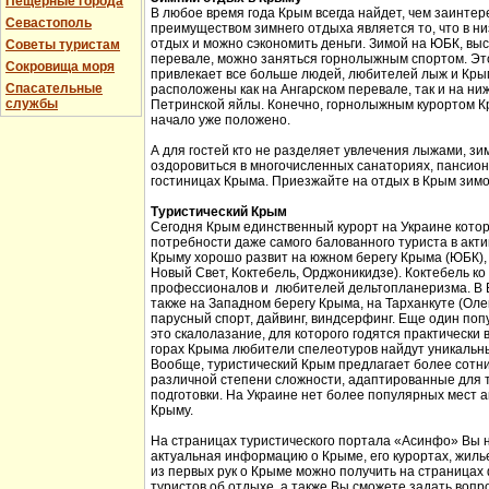
Пещерные города
В любое время года Крым всегда найдет, чем заинтер
Севастополь
преимуществом зимнего отдыха является то, что в н
отдых и можно сэкономить деньги. Зимой на ЮБК, выс
Советы туристам
перевале, можно заняться горнолыжным спортом. Эт
Сокровища моря
привлекает все больше людей, любителей лыж и Кры
Спасательные
расположены как на Ангарском перевале, так и на ни
службы
Петринской яйлы. Конечно, горнолыжным курортом К
начало уже положено.
А для гостей кто не разделяет увлечения лыжами, з
оздоровиться в многочисленных санаториях, пансион
гостиницах Крыма. Приезжайте на отдых в Крым зимо
Туристический Крым
Сегодня Крым единственный курорт на Украине кото
потребности даже самого балованного туриста в акт
Крыму хорошо развит на южном берегу Крыма (ЮБК), 
Новый Свет, Коктебель, Орджоникидзе). Коктебель ко
профессионалов и любителей дельтопланеризма. В Б
также на Западном берегу Крыма, на Тарханкуте (Оле
парусный спорт, дайвинг, виндсерфинг. Еще один поп
это скалолазание, для которого годятся практически 
горах Крыма любители спелеотуров найдут уникальн
Вообще, туристический Крым предлагает более сотни
различной степени сложности, адаптированные для 
подготовки. На Украине нет более популярных мест а
Крыму.
На страницах туристического портала «Асинфо» Вы 
актуальная информацию о Крыме, его курортах, жил
из первых рук о Крыме можно получить на страницах
туристов об отдыхе, а также Вы сможете задать вопр