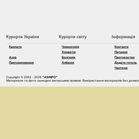
Курорти України
Курорти світу
Інформація
Карпати
Чорногорія
Контакти
Хорватія
Питання
Азов
Болгарія
Партнерство
Причорноморря
Албанія
Додати готель
Чартери
Copyright © 2002 - 2026
"ASINFO"
Материали та фото захищені авторським правом. Використання материалів без дозвол