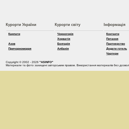
Курорти України
Курорти світу
Інформація
Карпати
Чорногорія
Контакти
Хорватія
Питання
Азов
Болгарія
Партнерство
Причорноморря
Албанія
Додати готель
Чартери
Copyright © 2002 - 2026
"ASINFO"
Материали та фото захищені авторським правом. Використання материалів без дозвол