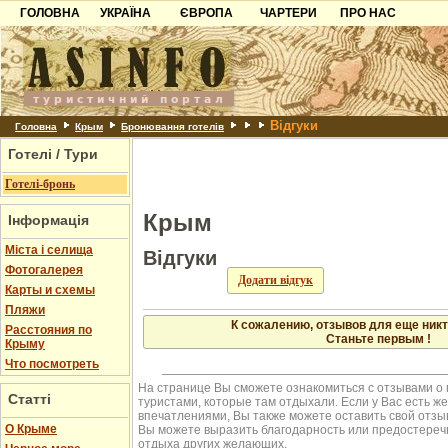
ГОЛОВНА
УКРАЇНА
ЄВРОПА
ЧАРТЕРИ
ПРО НАС
Айя
Карпати
Чорногорія
Контакти
Алупка
Алушта
Азов
Хорватія
Партнерам
Гурзуф
Ласпі
Причорноморря
Болгарія
Додати готель
Місхор
Відгуки
Шацьк
Албанія
Питання
Головна
Крым
Бронювання готелів
Сонячногірське
Форос
Готелі / Тури
Пошук готелів
Ялта
Готелі-бронь
Крым
Інформація
Міста і селища
Відгуки
Фотогалерея
Додати відгук
Карты и схемы
Пляжи
К сожалению, отзывов для еще никт
Расстояния по
Станьте первым !
Крыму
Что посмотреть
На странице Вы сможете ознакомиться с отзывами о
Статті
туристами, которые там отдыхали. Если у Вас есть 
впечатлениями, Вы также можете оставить свой отзыв.
О Крыме
Вы можете выразить благодарность или предостереч
отдыха других желающих.