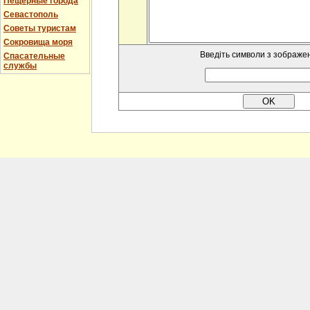
Пещерные города
Севастополь
Советы туристам
Сокровища моря
Введіть символи з зображе
Спасательные
службы