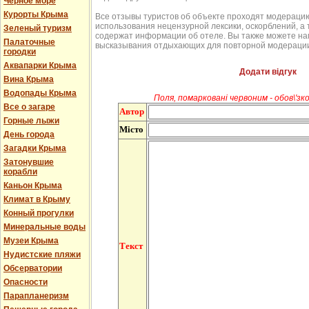
Черное море
Курорты Крыма
Все отзывы туристов об объекте проходят модерацию
использования нецензурной лексики, оскорблений, а 
Зеленый туризм
содержат информации об отеле. Вы также можете на
Палаточные
высказывания отдыхающих для повторной модерации
городки
Аквапарки Крыма
Додати відгук
Вина Крыма
Водопады Крыма
Поля, помарковані червоним - обов\'зко
Все о загаре
Автор
Горные лыжи
Місто
День города
Загадки Крыма
Затонувшие
корабли
Каньон Крыма
Климат в Крыму
Конный прогулки
Минеральные воды
Музеи Крыма
Текст
Нудистские пляжи
Обсерватории
Опасности
Парапланеризм