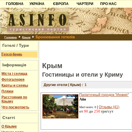
ГОЛОВНА
УКРАЇНА
ЄВРОПА
ЧАРТЕРИ
ПРО НАС
Карпати
Чорногорія
Контакти
Азов
Хорватія
Партнерам
Причорноморря
Болгарія
Додати готель
Бронювання готелів
Шацьк
Албанія
Питання
Головна
Крым
Готелі / Тури
Пошук готелів
Готелі-бронь
Крым
Інформація
Гостиницы и отели у Криму
Міста і селища
Фотогалерея
Другие отели ( Крым) :
1
Карты и схемы
Пляжи
Палаточный городок "Инжир"
Расстояния по
Айя
Крыму
|
Отзывы (41)
Что посмотреть
Мест всего: 0
от
90
до
250
грн/сут
Статті
О Крыме