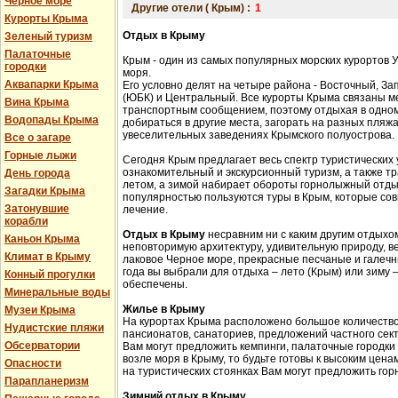
Черное море
Другие отели ( Крым) :
1
Курорты Крыма
Отдых в Крыму
Зеленый туризм
Палаточные
Крым - один из самых популярных морских курортов 
городки
моря.
Аквапарки Крыма
Его условно делят на четыре района - Восточный, З
(ЮБК) и Центральный. Все курорты Крыма связаны 
Вина Крыма
транспортным сообщением, поэтому отдыхая в одном
Водопады Крыма
добираться в другие места, загорать на разных пляжа
увеселительных заведениях Крымского полуострова.
Все о загаре
Горные лыжи
Сегодня Крым предлагает весь спектр туристических 
ознакомительный и экскурсионный туризм, а также 
День города
летом, а зимой набирает обороты горнолыжный отды
Загадки Крыма
популярностью пользуются туры в Крым, которые сов
Затонувшие
лечение.
корабли
Отдых в Крыму
несравним ни с каким другим отдыхом
Каньон Крыма
неповторимую архитектуру, удивительную природу, в
Климат в Крыму
лаковое Черное море, прекрасные песчаные и галечн
года вы выбрали для отдыха – лето (Крым) или зиму
Конный прогулки
обеспечены.
Минеральные воды
Жилье в Крыму
Музеи Крыма
На курортах Крыма расположено большое количество 
Нудистские пляжи
пансионатов, санаториев, предложений частного сек
Обсерватории
Вам могут предложить кемпинги, палаточные городки
возле моря в Крыму, то будьте готовы к высоким цена
Опасности
на туристических стоянках Вам могут предложить гор
Парапланеризм
Зимний отдых в Крыму