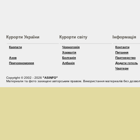
Курорти України
Курорти світу
Інформація
Карпати
Чорногорія
Контакти
Хорватія
Питання
Азов
Болгарія
Партнерство
Причорноморря
Албанія
Додати готель
Чартери
Copyright © 2002 - 2026
"ASINFO"
Материали та фото захищені авторським правом. Використання материалів без дозвол