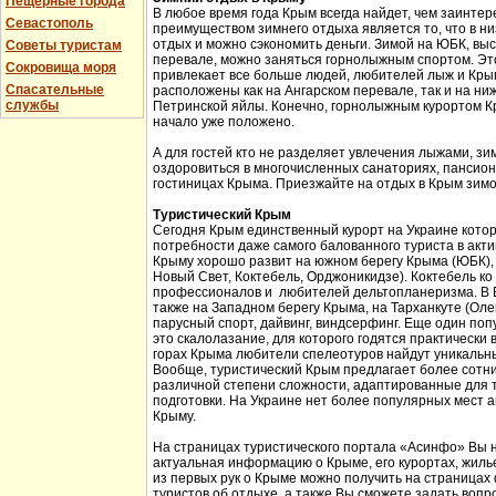
Пещерные города
В любое время года Крым всегда найдет, чем заинтер
Севастополь
преимуществом зимнего отдыха является то, что в н
отдых и можно сэкономить деньги. Зимой на ЮБК, выс
Советы туристам
перевале, можно заняться горнолыжным спортом. Эт
Сокровища моря
привлекает все больше людей, любителей лыж и Кры
Спасательные
расположены как на Ангарском перевале, так и на ни
службы
Петринской яйлы. Конечно, горнолыжным курортом К
начало уже положено.
А для гостей кто не разделяет увлечения лыжами, з
оздоровиться в многочисленных санаториях, пансион
гостиницах Крыма. Приезжайте на отдых в Крым зимо
Туристический Крым
Сегодня Крым единственный курорт на Украине кото
потребности даже самого балованного туриста в акт
Крыму хорошо развит на южном берегу Крыма (ЮБК), 
Новый Свет, Коктебель, Орджоникидзе). Коктебель ко
профессионалов и любителей дельтопланеризма. В Б
также на Западном берегу Крыма, на Тарханкуте (Оле
парусный спорт, дайвинг, виндсерфинг. Еще один поп
это скалолазание, для которого годятся практически 
горах Крыма любители спелеотуров найдут уникальн
Вообще, туристический Крым предлагает более сотни
различной степени сложности, адаптированные для 
подготовки. На Украине нет более популярных мест а
Крыму.
На страницах туристического портала «Асинфо» Вы 
актуальная информацию о Крыме, его курортах, жил
из первых рук о Крыме можно получить на страницах
туристов об отдыхе, а также Вы сможете задать вопр