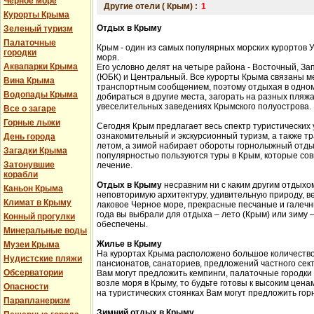
Черное море
Другие отели ( Крым) :
1
Курорты Крыма
Отдых в Крыму
Зеленый туризм
Палаточные
Крым - один из самых популярных морских курортов 
городки
моря.
Аквапарки Крыма
Его условно делят на четыре района - Восточный, З
(ЮБК) и Центральный. Все курорты Крыма связаны 
Вина Крыма
транспортным сообщением, поэтому отдыхая в одном
Водопады Крыма
добираться в другие места, загорать на разных пляжа
увеселительных заведениях Крымского полуострова.
Все о загаре
Горные лыжи
Сегодня Крым предлагает весь спектр туристических 
ознакомительный и экскурсионный туризм, а также 
День города
летом, а зимой набирает обороты горнолыжный отды
Загадки Крыма
популярностью пользуются туры в Крым, которые сов
Затонувшие
лечение.
корабли
Отдых в Крыму
несравним ни с каким другим отдыхом
Каньон Крыма
неповторимую архитектуру, удивительную природу, в
Климат в Крыму
лаковое Черное море, прекрасные песчаные и галечн
года вы выбрали для отдыха – лето (Крым) или зиму
Конный прогулки
обеспечены.
Минеральные воды
Жилье в Крыму
Музеи Крыма
На курортах Крыма расположено большое количество 
Нудистские пляжи
пансионатов, санаториев, предложений частного сек
Обсерватории
Вам могут предложить кемпинги, палаточные городки
возле моря в Крыму, то будьте готовы к высоким цена
Опасности
на туристических стоянках Вам могут предложить гор
Парапланеризм
Зимний отдых в Крыму