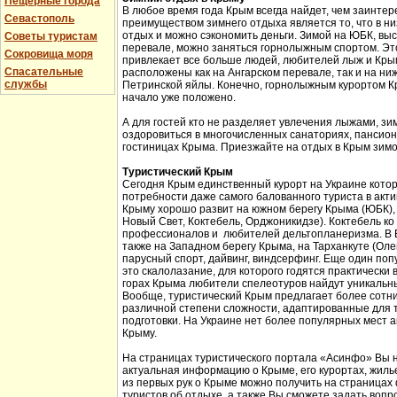
Пещерные города
В любое время года Крым всегда найдет, чем заинтер
Севастополь
преимуществом зимнего отдыха является то, что в н
отдых и можно сэкономить деньги. Зимой на ЮБК, выс
Советы туристам
перевале, можно заняться горнолыжным спортом. Эт
Сокровища моря
привлекает все больше людей, любителей лыж и Кры
Спасательные
расположены как на Ангарском перевале, так и на ни
службы
Петринской яйлы. Конечно, горнолыжным курортом К
начало уже положено.
А для гостей кто не разделяет увлечения лыжами, з
оздоровиться в многочисленных санаториях, пансион
гостиницах Крыма. Приезжайте на отдых в Крым зимо
Туристический Крым
Сегодня Крым единственный курорт на Украине кото
потребности даже самого балованного туриста в акт
Крыму хорошо развит на южном берегу Крыма (ЮБК), 
Новый Свет, Коктебель, Орджоникидзе). Коктебель ко
профессионалов и любителей дельтопланеризма. В Б
также на Западном берегу Крыма, на Тарханкуте (Оле
парусный спорт, дайвинг, виндсерфинг. Еще один поп
это скалолазание, для которого годятся практически 
горах Крыма любители спелеотуров найдут уникальн
Вообще, туристический Крым предлагает более сотни
различной степени сложности, адаптированные для 
подготовки. На Украине нет более популярных мест а
Крыму.
На страницах туристического портала «Асинфо» Вы 
актуальная информацию о Крыме, его курортах, жил
из первых рук о Крыме можно получить на страницах
туристов об отдыхе, а также Вы сможете задать вопр