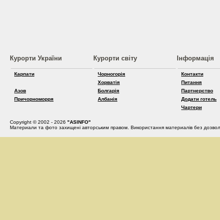
Курорти України
Курорти світу
Інформація
Карпати
Чорногорія
Контакти
Хорватія
Питання
Азов
Болгарія
Партнерство
Причорноморря
Албанія
Додати готель
Чартери
Copyright © 2002 - 2026
"ASINFO"
Материали та фото захищені авторським правом. Використання материалів без дозвол