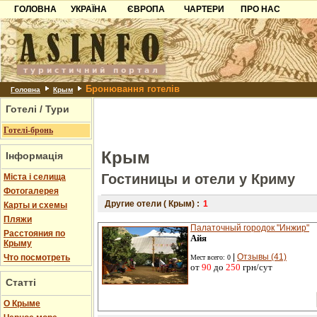
ГОЛОВНА
УКРАЇНА
ЄВРОПА
ЧАРТЕРИ
ПРО НАС
Карпати
Чорногорія
Контакти
Азов
Хорватія
Партнерам
Причорноморря
Болгарія
Додати готель
Бронювання готелів
Шацьк
Албанія
Питання
Головна
Крым
Готелі / Тури
Пошук готелів
Готелі-бронь
Крым
Інформація
Гостиницы и отели у Криму
Міста і селища
Фотогалерея
Другие отели ( Крым) :
1
Карты и схемы
Пляжи
Палаточный городок "Инжир"
Расстояния по
Айя
Крыму
|
Отзывы (41)
Что посмотреть
Мест всего: 0
от
90
до
250
грн/сут
Статті
О Крыме