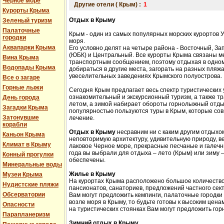
Черное море
Другие отели ( Крым) :
1
Курорты Крыма
Отдых в Крыму
Зеленый туризм
Палаточные
Крым - один из самых популярных морских курортов 
городки
моря.
Аквапарки Крыма
Его условно делят на четыре района - Восточный, З
(ЮБК) и Центральный. Все курорты Крыма связаны 
Вина Крыма
транспортным сообщением, поэтому отдыхая в одном
Водопады Крыма
добираться в другие места, загорать на разных пляжа
увеселительных заведениях Крымского полуострова.
Все о загаре
Горные лыжи
Сегодня Крым предлагает весь спектр туристических 
ознакомительный и экскурсионный туризм, а также 
День города
летом, а зимой набирает обороты горнолыжный отды
Загадки Крыма
популярностью пользуются туры в Крым, которые сов
Затонувшие
лечение.
корабли
Отдых в Крыму
несравним ни с каким другим отдыхом
Каньон Крыма
неповторимую архитектуру, удивительную природу, в
Климат в Крыму
лаковое Черное море, прекрасные песчаные и галечн
года вы выбрали для отдыха – лето (Крым) или зиму
Конный прогулки
обеспечены.
Минеральные воды
Жилье в Крыму
Музеи Крыма
На курортах Крыма расположено большое количество 
Нудистские пляжи
пансионатов, санаториев, предложений частного сек
Обсерватории
Вам могут предложить кемпинги, палаточные городки
возле моря в Крыму, то будьте готовы к высоким цена
Опасности
на туристических стоянках Вам могут предложить гор
Парапланеризм
Зимний отдых в Крыму