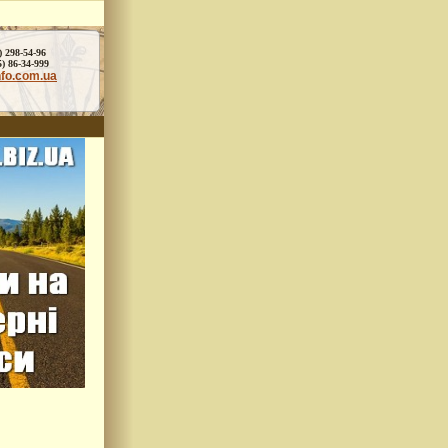
) 298-54-96
86-34-999
nfo.com.ua