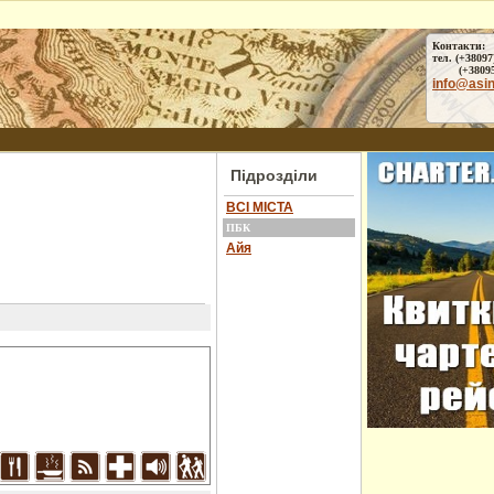
Контакти:
тел. (+38097
(+38095) 
info@asi
Підрозділи
ВСІ МІСТА
ПБК
Айя