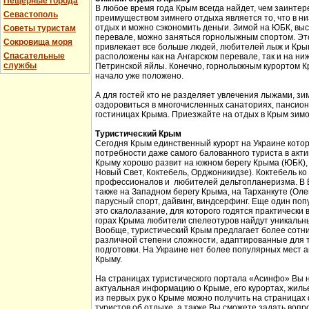
Пещерные города
В любое время года Крым всегда найдет, чем заинтер
Севастополь
преимуществом зимнего отдыха является то, что в н
отдых и можно сэкономить деньги. Зимой на ЮБК, выс
Советы туристам
перевале, можно заняться горнолыжным спортом. Эт
Сокровища моря
привлекает все больше людей, любителей лыж и Кры
Спасательные
расположены как на Ангарском перевале, так и на ни
службы
Петринской яйлы. Конечно, горнолыжным курортом К
начало уже положено.
А для гостей кто не разделяет увлечения лыжами, з
оздоровиться в многочисленных санаториях, пансион
гостиницах Крыма. Приезжайте на отдых в Крым зимо
Туристический Крым
Сегодня Крым единственный курорт на Украине кото
потребности даже самого балованного туриста в акт
Крыму хорошо развит на южном берегу Крыма (ЮБК), 
Новый Свет, Коктебель, Орджоникидзе). Коктебель ко
профессионалов и любителей дельтопланеризма. В Б
также на Западном берегу Крыма, на Тарханкуте (Оле
парусный спорт, дайвинг, виндсерфинг. Еще один поп
это скалолазание, для которого годятся практически 
горах Крыма любители спелеотуров найдут уникальн
Вообще, туристический Крым предлагает более сотни
различной степени сложности, адаптированные для 
подготовки. На Украине нет более популярных мест а
Крыму.
На страницах туристического портала «Асинфо» Вы 
актуальная информацию о Крыме, его курортах, жил
из первых рук о Крыме можно получить на страницах
туристов об отдыхе, а также Вы сможете задать вопр