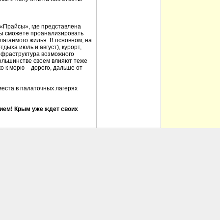
 «Прайсы», где представлена
Вы сможете проанализировать
лагаемого жилья. В основном, на
дыха июль и август), курорт,
инфраструктура возможного
 большинстве своем влияют теже
о к морю – дорого, дальше от
еста в палаточных лагерях
ием! Крым уже ждет своих