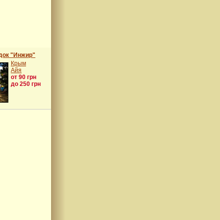
док "Инжир"
Крым
Айя
от 90 грн
до 250 грн