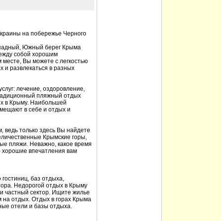
Украины на побережье Черного
ападный, Южный берег Крыма
между собой хорошим
 месте, Вы можете с легкостью
х и развлекаться в разных
услуг: лечение, оздоровление,
традиционный пляжный отдых
х в Крыму. Наибольшей
мещают в себе и отдых и
, ведь только здесь Вы найдете
еличественные Крымские горы,
ые пляжи. Неважно, какое время
 – хорошие впечатления вам
гостиниц, баз отдыха,
тора. Недорогой отдых в Крыму
 и частный сектор. Ищите жилье
м на отдых. Отдых в горах Крыма
ные отели и базы отдыха.