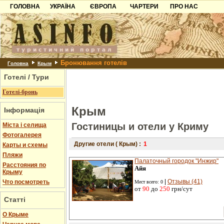
ГОЛОВНА
УКРАЇНА
ЄВРОПА
ЧАРТЕРИ
ПРО НАС
Карпати
Чорногорія
Контакти
Азов
Хорватія
Партнерам
Причорноморря
Болгарія
Додати готель
Бронювання готелів
Шацьк
Албанія
Питання
Головна
Крым
Готелі / Тури
Пошук готелів
Готелі-бронь
Крым
Інформація
Гостиницы и отели у Криму
Міста і селища
Фотогалерея
Другие отели ( Крым) :
1
Карты и схемы
Пляжи
Палаточный городок "Инжир"
Расстояния по
Айя
Крыму
|
Отзывы (41)
Что посмотреть
Мест всего: 0
от
90
до
250
грн/сут
Статті
О Крыме