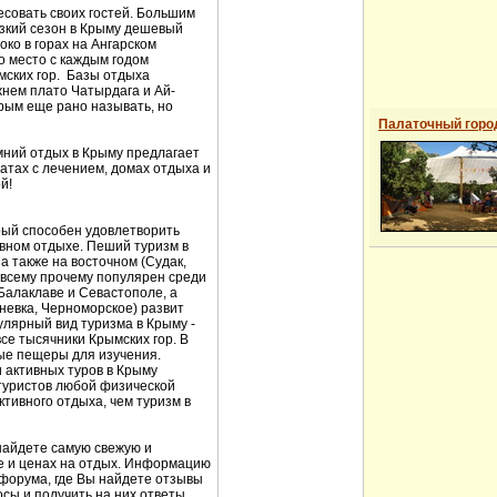
есовать своих гостей. Большим
изкий сезон в Крыму дешевый
око в горах на Ангарском
о место с каждым годом
мских гор. Базы отдыха
жнем плато Чатырдага и Ай-
рым еще рано называть, но
Палаточный горо
имний отдых в Крыму предлагает
атах с лечением, домах отдыха и
й!
рый способен удовлетворить
ивном отдыхе. Пеший туризм в
а также на восточном (Судак,
 всему прочему популярен среди
алаклаве и Севастополе, а
невка, Черноморское) развит
улярный вид туризма в Крыму -
все тысячники Крымских гор. В
ые пещеры для изучения.
 активных туров в Крыму
туристов любой физической
ктивного отдыха, чем туризм в
найдете самую свежую и
ье и ценах на отдых. Информацию
 форума, где Вы найдете отзывы
осы и получить на них ответы