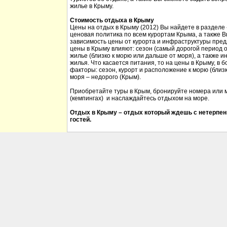
жилье в Крыму.
Стоимость отдыха в Крыму
Цены на отдых в Крыму (2012) Вы найдете в разделе
ценовая политика по всем курортам Крыма, а также 
зависимость цены от курорта и инфраструктуры пред
цены в Крыму влияют: сезон (самый дорогой период от
жилье (близко к морю или дальше от моря), а также 
жилья. Что касается питания, то на цены в Крыму, в
факторы: сезон, курорт и расположение к морю (близк
моря – недорого (Крым).
Приобретайте туры в Крым, бронируйте номера или м
(кемпингах) и наслаждайтесь отдыхом на море.
Отдых в Крыму – отдых который ждешь с нетерпен
гостей.