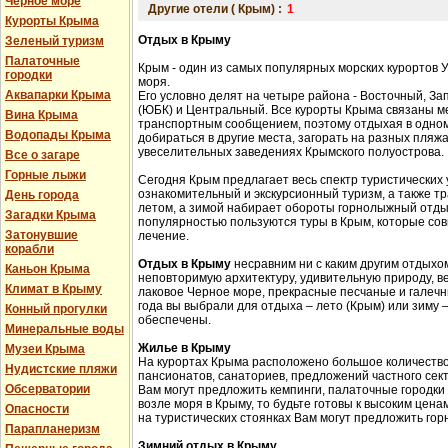
Черное море
Другие отели ( Крым) :
1
Курорты Крыма
Отдых в Крыму
Зеленый туризм
Палаточные
Крым - один из самых популярных морских курортов 
городки
моря.
Аквапарки Крыма
Его условно делят на четыре района - Восточный, З
(ЮБК) и Центральный. Все курорты Крыма связаны 
Вина Крыма
транспортным сообщением, поэтому отдыхая в одном
Водопады Крыма
добираться в другие места, загорать на разных пляжа
увеселительных заведениях Крымского полуострова.
Все о загаре
Горные лыжи
Сегодня Крым предлагает весь спектр туристических 
ознакомительный и экскурсионный туризм, а также 
День города
летом, а зимой набирает обороты горнолыжный отды
Загадки Крыма
популярностью пользуются туры в Крым, которые сов
Затонувшие
лечение.
корабли
Отдых в Крыму
несравним ни с каким другим отдыхом
Каньон Крыма
неповторимую архитектуру, удивительную природу, в
Климат в Крыму
лаковое Черное море, прекрасные песчаные и галечн
года вы выбрали для отдыха – лето (Крым) или зиму
Конный прогулки
обеспечены.
Минеральные воды
Жилье в Крыму
Музеи Крыма
На курортах Крыма расположено большое количество 
Нудистские пляжи
пансионатов, санаториев, предложений частного сек
Обсерватории
Вам могут предложить кемпинги, палаточные городки
возле моря в Крыму, то будьте готовы к высоким цена
Опасности
на туристических стоянках Вам могут предложить гор
Парапланеризм
Зимний отдых в Крыму