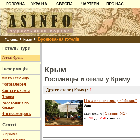
ГОЛОВНА
УКРАЇНА
ЄВРОПА
ЧАРТЕРИ
ПРО НАС
Карпати
Чорногорія
Контакти
Азов
Хорватія
Партнерам
Причорноморря
Болгарія
Додати готель
Бронювання готелів
Шацьк
Албанія
Питання
Головна
Крым
Готелі / Тури
Пошук готелів
Готелі-бронь
Крым
Інформація
Гостиницы и отели у Криму
Міста і селища
Фотогалерея
Другие отели ( Крым) :
1
Карты и схемы
Пляжи
Палаточный городок "Инжир"
Расстояния по
Айя
Крыму
|
Отзывы (41)
Что посмотреть
Мест всего: 0
от
90
до
250
грн/сут
Статті
О Крыме