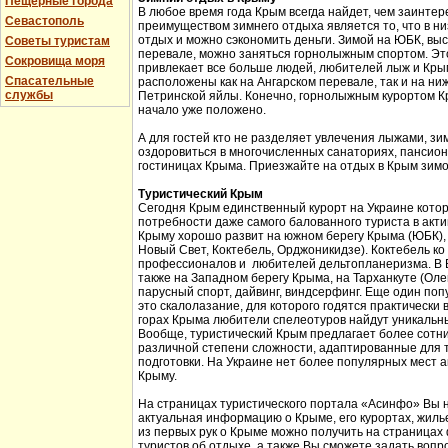
Пещерные города
В любое время года Крым всегда найдет, чем заинтер
Севастополь
преимуществом зимнего отдыха является то, что в н
отдых и можно сэкономить деньги. Зимой на ЮБК, выс
Советы туристам
перевале, можно заняться горнолыжным спортом. Эт
Сокровища моря
привлекает все больше людей, любителей лыж и Кры
Спасательные
расположены как на Ангарском перевале, так и на ни
службы
Петринской яйлы. Конечно, горнолыжным курортом К
начало уже положено.
А для гостей кто не разделяет увлечения лыжами, з
оздоровиться в многочисленных санаториях, пансион
гостиницах Крыма. Приезжайте на отдых в Крым зимо
Туристический Крым
Сегодня Крым единственный курорт на Украине кото
потребности даже самого балованного туриста в акт
Крыму хорошо развит на южном берегу Крыма (ЮБК), 
Новый Свет, Коктебель, Орджоникидзе). Коктебель ко
профессионалов и любителей дельтопланеризма. В Б
также на Западном берегу Крыма, на Тарханкуте (Оле
парусный спорт, дайвинг, виндсерфинг. Еще один поп
это скалолазание, для которого годятся практически 
горах Крыма любители спелеотуров найдут уникальн
Вообще, туристический Крым предлагает более сотни
различной степени сложности, адаптированные для 
подготовки. На Украине нет более популярных мест а
Крыму.
На страницах туристического портала «Асинфо» Вы 
актуальная информацию о Крыме, его курортах, жил
из первых рук о Крыме можно получить на страницах
туристов об отдыхе, а также Вы сможете задать вопр