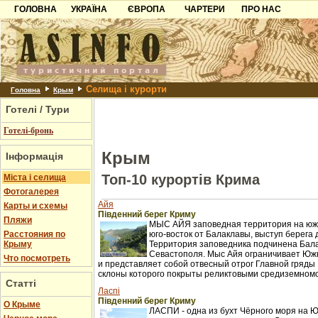
ГОЛОВНА
УКРАЇНА
ЄВРОПА
ЧАРТЕРИ
ПРО НАС
Карпати
Чорногорія
Контакти
Азов
Хорватія
Партнерам
Причорноморря
Болгарія
Додати готель
Селища і курорти
Шацьк
Албанія
Питання
Головна
Крым
Готелі / Тури
Пошук готелів
Готелі-бронь
Крым
Інформація
Топ-10 курортів Крима
Міста і селища
Фотогалерея
Айя
Карты и схемы
Південний берег Криму
Пляжи
МЫС АЙЯ заповедная территория на южн
Расстояния по
юго-восток от Балаклавы, выступ берега 
Крыму
Территория заповедника подчинена Бал
Севастополя. Мыс Айя ограничивает Юж
Что посмотреть
и представляет собой отвесный отрог Главной гряды 
склоны которого покрыты реликтовыми средиземном
Статті
Ласпі
Південний берег Криму
О Крыме
ЛАСПИ - одна из бухт Чёрного моря на 