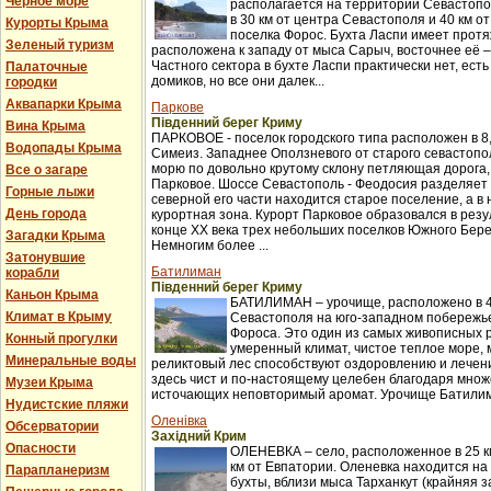
Черное море
располагается на территории Севастопо
в 30 км от центра Севастополя и 40 км о
Курорты Крыма
поселка Форос. Бухта Ласпи имеет протя
Зеленый туризм
расположена к западу от мыса Сарыч, восточнее её 
Частного сектора в бухте Ласпи практически нет, ест
Палаточные
домиков, но все они далек...
городки
Аквапарки Крыма
Паркове
Південний берег Криму
Вина Крыма
ПАРКОВОЕ - поселок городского типа расположен в 8,
Водопады Крыма
Симеиз. Западнее Оползневого от старого севастопол
морю по довольно крутому склону петляющая дорога,
Все о загаре
Парковое. Шоссе Севастополь - Феодосия разделяет п
Горные лыжи
северной его части находится старое поселение, а в
День города
курортная зона. Курорт Парковое образовался в рез
конце XX века трех небольших поселков Южного Бер
Загадки Крыма
Немногим более ...
Затонувшие
Батилиман
корабли
Південний берег Криму
Каньон Крыма
БАТИЛИМАН – урочище, расположено в 4
Климат в Крыму
Севастополя на юго-западном побережье
Фороса. Это один из самых живописных 
Конный прогулки
умеренный климат, чистое теплое море,
Минеральные воды
реликтовый лес способствуют оздоровлению и лече
здесь чист и по-настоящему целебен благодаря множ
Музеи Крыма
источающих неповторимый аромат. Урочище Батилима
Нудистские пляжи
Оленівка
Обсерватории
Західний Крим
Опасности
ОЛЕНЕВКА – село, расположенное в 25 км
км от Евпатории. Оленевка находится на
Парапланеризм
бухты, вблизи мыса Тарханкут (крайняя з