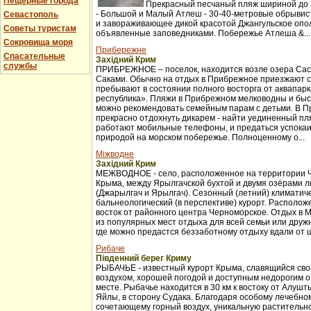
Пещерные города
Прекрасный песчаный пляж шириной до 3
- Большой и Малый Атлеш - 30-40-метровые обрывис
Севастополь
и завораживающее дикой красотой Джангульское опо
Советы туристам
объявленные заповедниками. Побережье Атлеша &...
Сокровища моря
Прибережне
Спасательные
Західний Крим
службы
ПРИБРЕЖНОЕ – поселок, находится возле озера Сас
Саками. Обычно на отдых в Прибрежное приезжают с
пребывают в состоянии полного восторга от аквапар
республика». Пляжи в Прибрежном мелководны и бы
можно рекомендовать семейным парам с детьми. В 
прекрасно отдохнуть дикарем - найти уединенный пля
работают мобильные телефоны, и предаться успока
природой на морском побережье. Полноценному о...
Міжводне
Західний Крим
МЕЖВОДНОЕ - село, расположенное на территории 
Крыма, между Ярылгачской бухтой и двумя озёрами л
(Джарылгач и Ярылгач). Сезонный (летний) климатич
бальнеологический (в перспективе) курорт. Расположе
восток от районного центра Черноморское. Отдых в 
из популярных мест отдыха для всей семьи или друж
где можно предастся беззаботному отдыху вдали от ш
Рибаче
Південний берег Криму
РЫБАЧЬЕ - известный курорт Крыма, славящийся св
воздухом, хорошей погодой и доступным недорогим 
месте. Рыбачье находится в 30 км к востоку от Алуш
Яйлы, в сторону Судака. Благодаря особому лечебно
сочетающему горный воздух, уникальную растительно