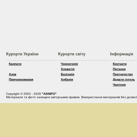
Курорти України
Курорти світу
Інформація
Карпати
Чорногорія
Контакти
Хорватія
Питання
Азов
Болгарія
Партнерство
Причорноморря
Албанія
Додати готель
Чартери
Copyright © 2002 - 2026
"ASINFO"
Материали та фото захищені авторським правом. Використання материалів без дозвол