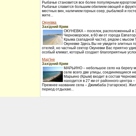
Рыбачье становится все более популярным курортом
Рыбачье славится большим обилием овощей и фрукт
местных вин, наличием горных озер, рыбалкой и гос
жите...
Окунівка
Західний Крим
ОКУНЕВКА – поселок, расположенный в 30
Черноморское, в 60 км от города Евпатор
Крыма (западной части), рядом с мысом 
Окуневке Здесь Вы не увидите элитных г
отелей, но частный сектор Окуневки Вас приятно удив
особый климат, который создает благоприятные услов
Мар'їне
Західний Крим
МАРЬИНО – небольшое село на берегу мо
селе всего две улицы, соединяющиеся н
Марьино (Крым) входит в состав Черномо
находится в 27 км от районного центра –
Прежнее название села – Джимбаба (татарское). Жил
период отдыхаю...