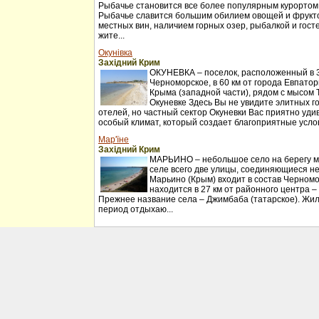
Рыбачье становится все более популярным курортом
Рыбачье славится большим обилием овощей и фрукт
местных вин, наличием горных озер, рыбалкой и гос
жите...
Окунівка
Західний Крим
ОКУНЕВКА – поселок, расположенный в 30
Черноморское, в 60 км от города Евпатор
Крыма (западной части), рядом с мысом 
Окуневке Здесь Вы не увидите элитных г
отелей, но частный сектор Окуневки Вас приятно удив
особый климат, который создает благоприятные услов
Мар'їне
Західний Крим
МАРЬИНО – небольшое село на берегу мо
селе всего две улицы, соединяющиеся н
Марьино (Крым) входит в состав Черномо
находится в 27 км от районного центра –
Прежнее название села – Джимбаба (татарское). Жил
период отдыхаю...