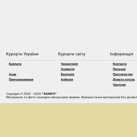
Курорти України
Курорти світу
Інформація
Карпати
Чорногорія
Контакти
Хорватія
Питання
Азов
Болгарія
Партнерство
Причорноморря
Албанія
Додати готель
Чартери
Copyright © 2002 - 2026
"ASINFO"
Материали та фото захищені авторським правом. Використання материалів без дозвол