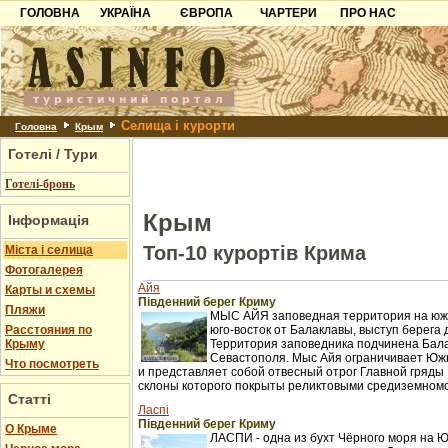
ГОЛОВНА
УКРАЇНА
ЄВРОПА
ЧАРТЕРИ
ПРО НАС
Карпати
Чорногорія
Контакти
Азов
Хорватія
Партнерам
Причорноморря
Болгарія
Додати готель
Селища і курорти
Шацьк
Албанія
Питання
Головна
Крым
Готелі / Тури
Пошук готелів
Готелі-бронь
Крым
Інформація
Топ-10 курортів Крима
Міста і селища
Фотогалерея
Айя
Карты и схемы
Південний берег Криму
Пляжи
МЫС АЙЯ заповедная территория на южн
Расстояния по
юго-восток от Балаклавы, выступ берега 
Крыму
Территория заповедника подчинена Бал
Севастополя. Мыс Айя ограничивает Юж
Что посмотреть
и представляет собой отвесный отрог Главной гряды 
склоны которого покрыты реликтовыми средиземном
Статті
Ласпі
Південний берег Криму
О Крыме
ЛАСПИ - одна из бухт Чёрного моря на 