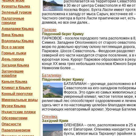
Черное море
располагается на территории Севастопо
в 30 км от центра Севастополя и 40 км о
Курорты Крыма
поселка Форос. Бухта Ласпи имеет протя
Зеленый туризм
расположена к западу от мыса Сарыч, восточнее её 
Частного сектора в бухте Ласпи практически нет, ест
Палаточные
домиков, но все они далек...
городки
Аквапарки Крыма
Паркове
Південний берег Криму
Вина Крыма
ПАРКОВОЕ - поселок городского типа расположен в 8,
Водопады Крыма
Симеиз. Западнее Оползневого от старого севастопол
морю по довольно крутому склону петляющая дорога,
Все о загаре
Парковое. Шоссе Севастополь - Феодосия разделяет п
Горные лыжи
северной его части находится старое поселение, а в
День города
курортная зона. Курорт Парковое образовался в рез
конце XX века трех небольших поселков Южного Бер
Загадки Крыма
Немногим более ...
Затонувшие
Батилиман
корабли
Південний берег Криму
Каньон Крыма
БАТИЛИМАН – урочище, расположено в 4
Климат в Крыму
Севастополя на юго-западном побережье
Фороса. Это один из самых живописных 
Конный прогулки
умеренный климат, чистое теплое море,
Минеральные воды
реликтовый лес способствуют оздоровлению и лече
здесь чист и по-настоящему целебен благодаря множ
Музеи Крыма
источающих неповторимый аромат. Урочище Батилима
Нудистские пляжи
Оленівка
Обсерватории
Західний Крим
Опасности
ОЛЕНЕВКА – село, расположенное в 25 км
км от Евпатории. Оленевка находится на
Парапланеризм
бухты, вблизи мыса Тарханкут (крайняя з