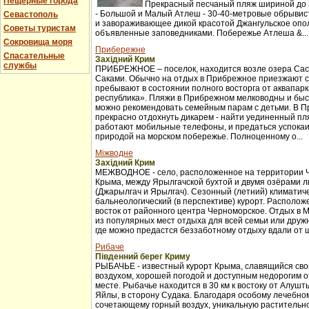
Пещерные города
Прекрасный песчаный пляж шириной до 3
- Большой и Малый Атлеш - 30-40-метровые обрывис
Севастополь
и завораживающее дикой красотой Джангульское опо
Советы туристам
объявленные заповедниками. Побережье Атлеша &...
Сокровища моря
Прибережне
Спасательные
Західний Крим
службы
ПРИБРЕЖНОЕ – поселок, находится возле озера Сас
Саками. Обычно на отдых в Прибрежное приезжают с
пребывают в состоянии полного восторга от аквапар
республика». Пляжи в Прибрежном мелководны и бы
можно рекомендовать семейным парам с детьми. В 
прекрасно отдохнуть дикарем - найти уединенный пля
работают мобильные телефоны, и предаться успока
природой на морском побережье. Полноценному о...
Міжводне
Західний Крим
МЕЖВОДНОЕ - село, расположенное на территории 
Крыма, между Ярылгачской бухтой и двумя озёрами л
(Джарылгач и Ярылгач). Сезонный (летний) климатич
бальнеологический (в перспективе) курорт. Расположе
восток от районного центра Черноморское. Отдых в 
из популярных мест отдыха для всей семьи или друж
где можно предастся беззаботному отдыху вдали от ш
Рибаче
Південний берег Криму
РЫБАЧЬЕ - известный курорт Крыма, славящийся св
воздухом, хорошей погодой и доступным недорогим 
месте. Рыбачье находится в 30 км к востоку от Алуш
Яйлы, в сторону Судака. Благодаря особому лечебно
сочетающему горный воздух, уникальную растительно