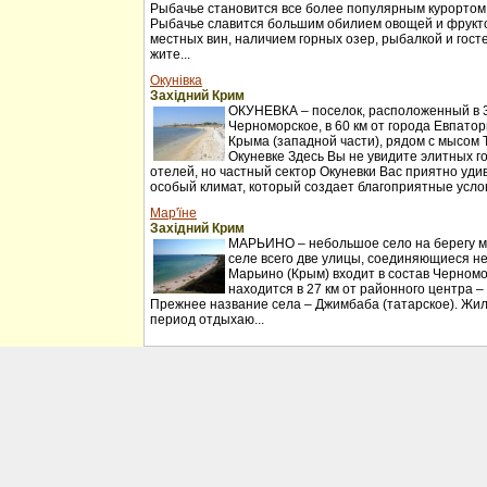
Рыбачье становится все более популярным курортом
Рыбачье славится большим обилием овощей и фрукт
местных вин, наличием горных озер, рыбалкой и гос
жите...
Окунівка
Західний Крим
ОКУНЕВКА – поселок, расположенный в 30
Черноморское, в 60 км от города Евпатор
Крыма (западной части), рядом с мысом 
Окуневке Здесь Вы не увидите элитных г
отелей, но частный сектор Окуневки Вас приятно удив
особый климат, который создает благоприятные услов
Мар'їне
Західний Крим
МАРЬИНО – небольшое село на берегу мо
селе всего две улицы, соединяющиеся н
Марьино (Крым) входит в состав Черномо
находится в 27 км от районного центра –
Прежнее название села – Джимбаба (татарское). Жил
период отдыхаю...