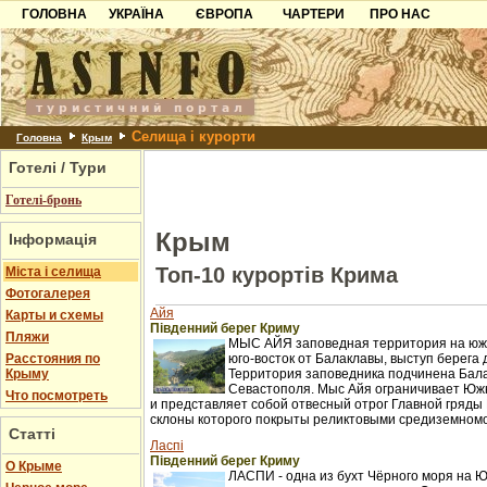
ГОЛОВНА
УКРАЇНА
ЄВРОПА
ЧАРТЕРИ
ПРО НАС
Карпати
Чорногорія
Контакти
Азов
Хорватія
Партнерам
Причорноморря
Болгарія
Додати готель
Селища і курорти
Шацьк
Албанія
Питання
Головна
Крым
Готелі / Тури
Пошук готелів
Готелі-бронь
Крым
Інформація
Топ-10 курортів Крима
Міста і селища
Фотогалерея
Айя
Карты и схемы
Південний берег Криму
Пляжи
МЫС АЙЯ заповедная территория на южн
Расстояния по
юго-восток от Балаклавы, выступ берега 
Крыму
Территория заповедника подчинена Бал
Севастополя. Мыс Айя ограничивает Юж
Что посмотреть
и представляет собой отвесный отрог Главной гряды 
склоны которого покрыты реликтовыми средиземном
Статті
Ласпі
Південний берег Криму
О Крыме
ЛАСПИ - одна из бухт Чёрного моря на 