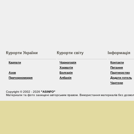
Курорти України
Курорти світу
Інформація
Карпати
Чорногорія
Контакти
Хорватія
Питання
Азов
Болгарія
Партнерство
Причорноморря
Албанія
Додати готель
Чартери
Copyright © 2002 - 2026
"ASINFO"
Материали та фото захищені авторським правом. Використання материалів без дозвол