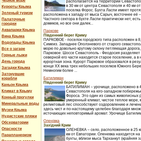
Черное море
располагается на территории Севастопо
в 30 км от центра Севастополя и 40 км о
Курорты Крыма
поселка Форос. Бухта Ласпи имеет протя
Зеленый туризм
расположена к западу от мыса Сарыч, восточнее её 
Частного сектора в бухте Ласпи практически нет, ест
Палаточные
домиков, но все они далек...
городки
Аквапарки Крыма
Паркове
Південний берег Криму
Вина Крыма
ПАРКОВОЕ - поселок городского типа расположен в 8,
Водопады Крыма
Симеиз. Западнее Оползневого от старого севастопол
морю по довольно крутому склону петляющая дорога,
Все о загаре
Парковое. Шоссе Севастополь - Феодосия разделяет п
Горные лыжи
северной его части находится старое поселение, а в
День города
курортная зона. Курорт Парковое образовался в рез
конце XX века трех небольших поселков Южного Бер
Загадки Крыма
Немногим более ...
Затонувшие
Батилиман
корабли
Південний берег Криму
Каньон Крыма
БАТИЛИМАН – урочище, расположено в 4
Климат в Крыму
Севастополя на юго-западном побережье
Фороса. Это один из самых живописных 
Конный прогулки
умеренный климат, чистое теплое море,
Минеральные воды
реликтовый лес способствуют оздоровлению и лече
здесь чист и по-настоящему целебен благодаря множ
Музеи Крыма
источающих неповторимый аромат. Урочище Батилима
Нудистские пляжи
Оленівка
Обсерватории
Західний Крим
Опасности
ОЛЕНЕВКА – село, расположенное в 25 км
км от Евпатории. Оленевка находится на
Парапланеризм
бухты, вблизи мыса Тарханкут (крайняя з