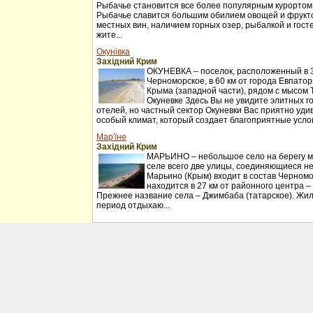
Рыбачье становится все более популярным курортом
Рыбачье славится большим обилием овощей и фрукт
местных вин, наличием горных озер, рыбалкой и гос
жите...
Окунівка
Західний Крим
ОКУНЕВКА – поселок, расположенный в 30
Черноморское, в 60 км от города Евпатор
Крыма (западной части), рядом с мысом 
Окуневке Здесь Вы не увидите элитных г
отелей, но частный сектор Окуневки Вас приятно удив
особый климат, который создает благоприятные услов
Мар'їне
Західний Крим
МАРЬИНО – небольшое село на берегу мо
селе всего две улицы, соединяющиеся н
Марьино (Крым) входит в состав Черномо
находится в 27 км от районного центра –
Прежнее название села – Джимбаба (татарское). Жил
период отдыхаю...