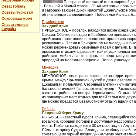
Пещерные города
Прекрасный песчаный пляж шириной до 3
- Большой и Малый Атлеш - 30-40-метровые обрывис
Севастополь
и завораживающее дикой красотой Джангульское опо
Советы туристам
объявленные заповедниками. Побережье Атлеша &...
Сокровища моря
Прибережне
Спасательные
Західний Крим
службы
ПРИБРЕЖНОЕ – поселок, находится возле озера Сас
Саками. Обычно на отдых в Прибрежное приезжают с
пребывают в состоянии полного восторга от аквапар
республика». Пляжи в Прибрежном мелководны и бы
можно рекомендовать семейным парам с детьми. В 
прекрасно отдохнуть дикарем - найти уединенный пля
работают мобильные телефоны, и предаться успока
природой на морском побережье. Полноценному о...
Міжводне
Західний Крим
МЕЖВОДНОЕ - село, расположенное на территории 
Крыма, между Ярылгачской бухтой и двумя озёрами л
(Джарылгач и Ярылгач). Сезонный (летний) климатич
бальнеологический (в перспективе) курорт. Расположе
восток от районного центра Черноморское. Отдых в 
из популярных мест отдыха для всей семьи или друж
где можно предастся беззаботному отдыху вдали от ш
Рибаче
Південний берег Криму
РЫБАЧЬЕ - известный курорт Крыма, славящийся св
воздухом, хорошей погодой и доступным недорогим 
месте. Рыбачье находится в 30 км к востоку от Алуш
Яйлы, в сторону Судака. Благодаря особому лечебно
сочетающему горный воздух, уникальную растительно