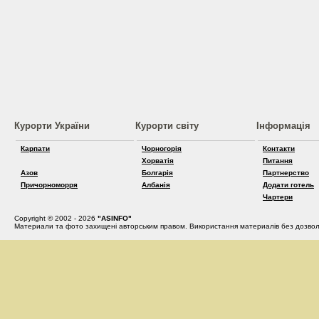
Курорти України
Курорти світу
Інформація
Карпати
Чорногорія
Контакти
Хорватія
Питання
Азов
Болгарія
Партнерство
Причорноморря
Албанія
Додати готель
Чартери
Copyright © 2002 - 2026
"ASINFO"
Материали та фото захищені авторським правом. Використання материалів без дозвол