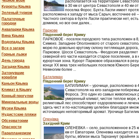
Черное море
располагается на территории Севастопо
в 30 км от центра Севастополя и 40 км о
Курорты Крыма
поселка Форос. Бухта Ласпи имеет протя
Зеленый туризм
расположена к западу от мыса Сарыч, восточнее её 
Частного сектора в бухте Ласпи практически нет, ест
Палаточные
домиков, но все они далек...
городки
Аквапарки Крыма
Паркове
Південний берег Криму
Вина Крыма
ПАРКОВОЕ - поселок городского типа расположен в 8,
Водопады Крыма
Симеиз. Западнее Оползневого от старого севастопол
морю по довольно крутому склону петляющая дорога,
Все о загаре
Парковое. Шоссе Севастополь - Феодосия разделяет п
Горные лыжи
северной его части находится старое поселение, а в
День города
курортная зона. Курорт Парковое образовался в рез
конце XX века трех небольших поселков Южного Бер
Загадки Крыма
Немногим более ...
Затонувшие
Батилиман
корабли
Південний берег Криму
Каньон Крыма
БАТИЛИМАН – урочище, расположено в 4
Климат в Крыму
Севастополя на юго-западном побережье
Фороса. Это один из самых живописных 
Конный прогулки
умеренный климат, чистое теплое море,
Минеральные воды
реликтовый лес способствуют оздоровлению и лече
здесь чист и по-настоящему целебен благодаря множ
Музеи Крыма
источающих неповторимый аромат. Урочище Батилима
Нудистские пляжи
Оленівка
Обсерватории
Західний Крим
Опасности
ОЛЕНЕВКА – село, расположенное в 25 км
км от Евпатории. Оленевка находится на
Парапланеризм
бухты, вблизи мыса Тарханкут (крайняя з