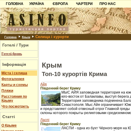
ГОЛОВНА
УКРАЇНА
ЄВРОПА
ЧАРТЕРИ
ПРО НАС
Карпати
Чорногорія
Контакти
Азов
Хорватія
Партнерам
Причорноморря
Болгарія
Додати готель
Селища і курорти
Шацьк
Албанія
Питання
Головна
Крым
Готелі / Тури
Пошук готелів
Готелі-бронь
Крым
Інформація
Топ-10 курортів Крима
Міста і селища
Фотогалерея
Айя
Карты и схемы
Південний берег Криму
Пляжи
МЫС АЙЯ заповедная территория на южн
Расстояния по
юго-восток от Балаклавы, выступ берега 
Крыму
Территория заповедника подчинена Бал
Севастополя. Мыс Айя ограничивает Юж
Что посмотреть
и представляет собой отвесный отрог Главной гряды 
склоны которого покрыты реликтовыми средиземном
Статті
Ласпі
Південний берег Криму
О Крыме
ЛАСПИ - одна из бухт Чёрного моря на 