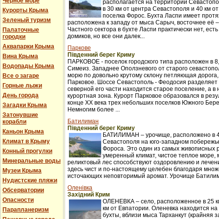
Черное море
располагается на территории Севастопо
в 30 км от центра Севастополя и 40 км о
Курорты Крыма
поселка Форос. Бухта Ласпи имеет протя
Зеленый туризм
расположена к западу от мыса Сарыч, восточнее её 
Частного сектора в бухте Ласпи практически нет, ест
Палаточные
домиков, но все они далек...
городки
Аквапарки Крыма
Паркове
Південний берег Криму
Вина Крыма
ПАРКОВОЕ - поселок городского типа расположен в 8,
Водопады Крыма
Симеиз. Западнее Оползневого от старого севастопол
морю по довольно крутому склону петляющая дорога,
Все о загаре
Парковое. Шоссе Севастополь - Феодосия разделяет п
Горные лыжи
северной его части находится старое поселение, а в
День города
курортная зона. Курорт Парковое образовался в рез
конце XX века трех небольших поселков Южного Бер
Загадки Крыма
Немногим более ...
Затонувшие
Батилиман
корабли
Південний берег Криму
Каньон Крыма
БАТИЛИМАН – урочище, расположено в 4
Климат в Крыму
Севастополя на юго-западном побережье
Фороса. Это один из самых живописных 
Конный прогулки
умеренный климат, чистое теплое море,
Минеральные воды
реликтовый лес способствуют оздоровлению и лече
здесь чист и по-настоящему целебен благодаря множ
Музеи Крыма
источающих неповторимый аромат. Урочище Батилима
Нудистские пляжи
Оленівка
Обсерватории
Західний Крим
Опасности
ОЛЕНЕВКА – село, расположенное в 25 км
км от Евпатории. Оленевка находится на
Парапланеризм
бухты, вблизи мыса Тарханкут (крайняя з