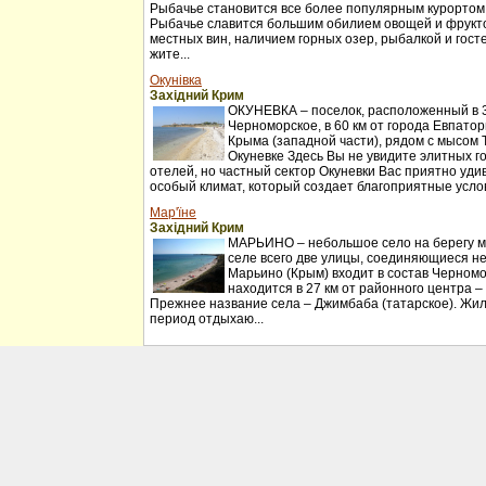
Рыбачье становится все более популярным курортом
Рыбачье славится большим обилием овощей и фрукт
местных вин, наличием горных озер, рыбалкой и гос
жите...
Окунівка
Західний Крим
ОКУНЕВКА – поселок, расположенный в 30
Черноморское, в 60 км от города Евпатор
Крыма (западной части), рядом с мысом 
Окуневке Здесь Вы не увидите элитных г
отелей, но частный сектор Окуневки Вас приятно удив
особый климат, который создает благоприятные услов
Мар'їне
Західний Крим
МАРЬИНО – небольшое село на берегу мо
селе всего две улицы, соединяющиеся н
Марьино (Крым) входит в состав Черномо
находится в 27 км от районного центра –
Прежнее название села – Джимбаба (татарское). Жил
период отдыхаю...