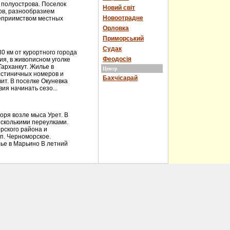
 полуострова. Поселок
Новий світ
ов, разнообразием
Новоотрадне
теприимством местных
Орловка
Приморський
Судак
 км от курортного города
Феодосія
ия, в живописном уголке
Тарханкут. Жилье в
Центр
остиничных номеров и
Бахчісарай
ит. В поселке Окуневка
ия начинать сезо...
ря возле мыса Урет. В
есколькими переулками.
рского района и
 п. Черноморское.
ье в Марьино В летний