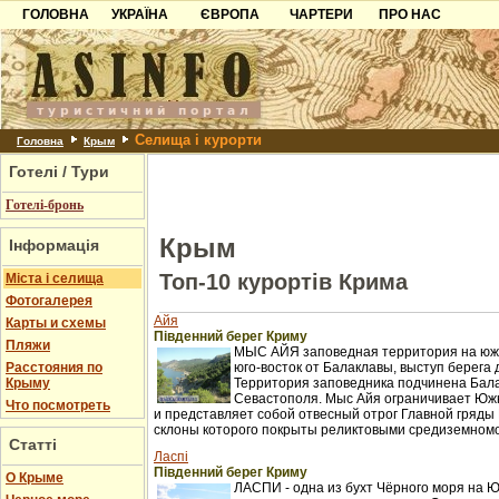
ГОЛОВНА
УКРАЇНА
ЄВРОПА
ЧАРТЕРИ
ПРО НАС
Карпати
Чорногорія
Контакти
Азов
Хорватія
Партнерам
Причорноморря
Болгарія
Додати готель
Селища і курорти
Шацьк
Албанія
Питання
Головна
Крым
Готелі / Тури
Пошук готелів
Готелі-бронь
Крым
Інформація
Топ-10 курортів Крима
Міста і селища
Фотогалерея
Айя
Карты и схемы
Південний берег Криму
Пляжи
МЫС АЙЯ заповедная территория на южн
Расстояния по
юго-восток от Балаклавы, выступ берега 
Крыму
Территория заповедника подчинена Бал
Севастополя. Мыс Айя ограничивает Юж
Что посмотреть
и представляет собой отвесный отрог Главной гряды 
склоны которого покрыты реликтовыми средиземном
Статті
Ласпі
Південний берег Криму
О Крыме
ЛАСПИ - одна из бухт Чёрного моря на 