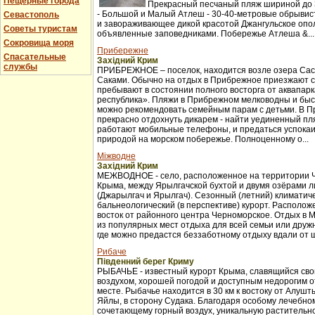
Пещерные города
Прекрасный песчаный пляж шириной до 3
- Большой и Малый Атлеш - 30-40-метровые обрывис
Севастополь
и завораживающее дикой красотой Джангульское опо
Советы туристам
объявленные заповедниками. Побережье Атлеша &...
Сокровища моря
Прибережне
Спасательные
Західний Крим
службы
ПРИБРЕЖНОЕ – поселок, находится возле озера Сас
Саками. Обычно на отдых в Прибрежное приезжают с
пребывают в состоянии полного восторга от аквапар
республика». Пляжи в Прибрежном мелководны и бы
можно рекомендовать семейным парам с детьми. В 
прекрасно отдохнуть дикарем - найти уединенный пля
работают мобильные телефоны, и предаться успока
природой на морском побережье. Полноценному о...
Міжводне
Західний Крим
МЕЖВОДНОЕ - село, расположенное на территории 
Крыма, между Ярылгачской бухтой и двумя озёрами л
(Джарылгач и Ярылгач). Сезонный (летний) климатич
бальнеологический (в перспективе) курорт. Расположе
восток от районного центра Черноморское. Отдых в 
из популярных мест отдыха для всей семьи или друж
где можно предастся беззаботному отдыху вдали от ш
Рибаче
Південний берег Криму
РЫБАЧЬЕ - известный курорт Крыма, славящийся св
воздухом, хорошей погодой и доступным недорогим 
месте. Рыбачье находится в 30 км к востоку от Алуш
Яйлы, в сторону Судака. Благодаря особому лечебно
сочетающему горный воздух, уникальную растительно