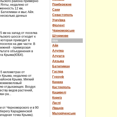
льского района примерно
Прибережне
т Ялты, недалеко от
женность 12 км,
Саки
– Батилиман и мыс Айя.
Севастополь
ь несколько дачных
Учкуївка
Фіолент
Чорноморське
5 км на запад от поселка
Штормове
ьского шоссе отходит к
 которая приводит в
ПБК
оселок на две части. В
Айя
 нижней - приморская
Алупка
ультате объединения в
ега Крыма(ЮБК).
Алушта
Аязьма
Батилиман
Гаспра
5 километрах от
 Крыма, недалеко от
Гурзуф
районов Крыма. Мягкий
Канака
 можжевеловый
нию отдыхающих. Воздух
Кастрополь
еству видов растений,
Кацивелі
н ра...
Кореїз
Ласпі
 от Черноморского и в 90
Лівадія
 берегу Караджинской
Малоріченське
ападная точка Крыма).