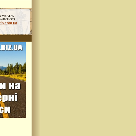
) 298-54-96
86-34-999
nfo.com.ua