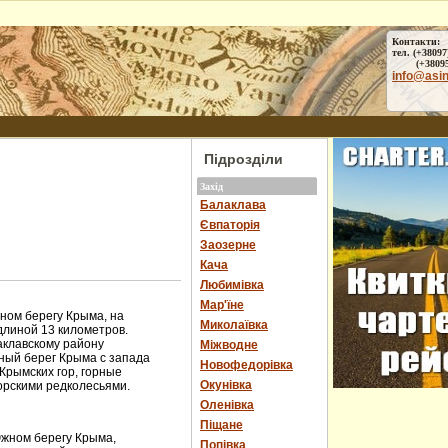
Контакти:
тел. (+38097
(+38095) 
info@asi
Підрозділи
Захід
Балаклава
Євпаторія
Заозерне
Кача
Любимівка
Мар'їне
ом берегу Крыма, на
Миколаївка
длиной 13 километров.
аклавскому району
Міжводне
ный берег Крыма с запада
Новофедорівка
Крымских гор, горные
Окунівка
орскими редколесьями.
Оленівка
Піщане
Южном берегу Крыма,
Попівка