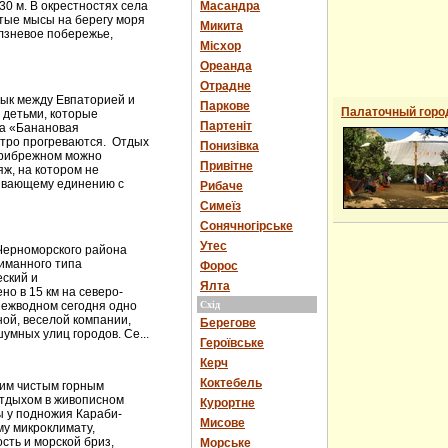
0 м. В окрестностях села
Масандра
тые мысы на берегу моря
Микита
лзневое побережье,
Місхор
Ореанда
Отрадне
ык между Евпаторией и
Паркове
Палаточный горо
 детьми, которые
Партеніт
ка «Банановая
стро прогреваются. Отдых
Понизівка
Прибрежном можно
Привітне
ж, на котором не
ивающему единению с
Рибаче
Симеїз
Сонячногірське
Утес
Черноморского района
иманного типа
Форос
еский и
Ялта
но в 15 км на северо-
Межводном сегодня одно
Схід
ной, веселой компании,
Берегове
умных улиц городов. Се...
Героївське
Керч
Коктебель
оим чистым горным
отдыхом в живописном
Курортне
ты у подножия Караби-
Мисове
му микроклимату,
сть и морской бриз,
Морське