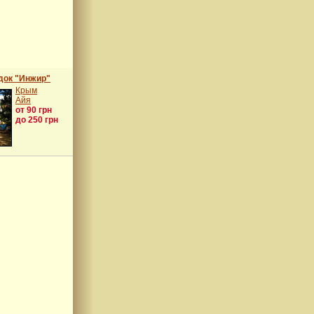
док "Инжир"
Крым
Айя
от 90 грн
до 250 грн