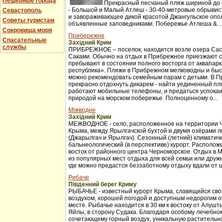
Пещерные города
Прекрасный песчаный пляж шириной до 3
- Большой и Малый Атлеш - 30-40-метровые обрывис
Севастополь
и завораживающее дикой красотой Джангульское опо
Советы туристам
объявленные заповедниками. Побережье Атлеша &...
Сокровища моря
Прибережне
Спасательные
Західний Крим
службы
ПРИБРЕЖНОЕ – поселок, находится возле озера Сас
Саками. Обычно на отдых в Прибрежное приезжают с
пребывают в состоянии полного восторга от аквапар
республика». Пляжи в Прибрежном мелководны и бы
можно рекомендовать семейным парам с детьми. В 
прекрасно отдохнуть дикарем - найти уединенный пля
работают мобильные телефоны, и предаться успока
природой на морском побережье. Полноценному о...
Міжводне
Західний Крим
МЕЖВОДНОЕ - село, расположенное на территории 
Крыма, между Ярылгачской бухтой и двумя озёрами л
(Джарылгач и Ярылгач). Сезонный (летний) климатич
бальнеологический (в перспективе) курорт. Расположе
восток от районного центра Черноморское. Отдых в 
из популярных мест отдыха для всей семьи или друж
где можно предастся беззаботному отдыху вдали от ш
Рибаче
Південний берег Криму
РЫБАЧЬЕ - известный курорт Крыма, славящийся св
воздухом, хорошей погодой и доступным недорогим 
месте. Рыбачье находится в 30 км к востоку от Алуш
Яйлы, в сторону Судака. Благодаря особому лечебно
сочетающему горный воздух, уникальную растительно