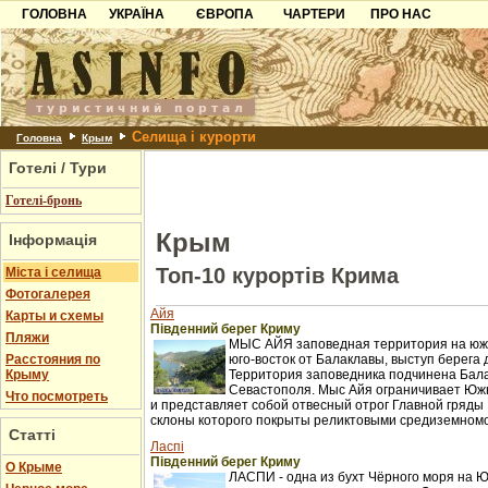
ГОЛОВНА
УКРАЇНА
ЄВРОПА
ЧАРТЕРИ
ПРО НАС
Карпати
Чорногорія
Контакти
Азов
Хорватія
Партнерам
Причорноморря
Болгарія
Додати готель
Селища і курорти
Шацьк
Албанія
Питання
Головна
Крым
Готелі / Тури
Пошук готелів
Готелі-бронь
Крым
Інформація
Топ-10 курортів Крима
Міста і селища
Фотогалерея
Айя
Карты и схемы
Південний берег Криму
Пляжи
МЫС АЙЯ заповедная территория на южн
Расстояния по
юго-восток от Балаклавы, выступ берега 
Крыму
Территория заповедника подчинена Бал
Севастополя. Мыс Айя ограничивает Юж
Что посмотреть
и представляет собой отвесный отрог Главной гряды 
склоны которого покрыты реликтовыми средиземном
Статті
Ласпі
Південний берег Криму
О Крыме
ЛАСПИ - одна из бухт Чёрного моря на 