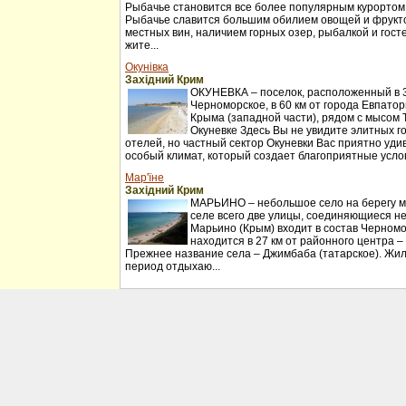
Рыбачье становится все более популярным курортом
Рыбачье славится большим обилием овощей и фрукт
местных вин, наличием горных озер, рыбалкой и гос
жите...
Окунівка
Західний Крим
ОКУНЕВКА – поселок, расположенный в 30
Черноморское, в 60 км от города Евпатор
Крыма (западной части), рядом с мысом 
Окуневке Здесь Вы не увидите элитных г
отелей, но частный сектор Окуневки Вас приятно удив
особый климат, который создает благоприятные услов
Мар'їне
Західний Крим
МАРЬИНО – небольшое село на берегу мо
селе всего две улицы, соединяющиеся н
Марьино (Крым) входит в состав Черномо
находится в 27 км от районного центра –
Прежнее название села – Джимбаба (татарское). Жил
период отдыхаю...