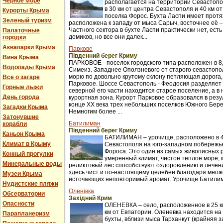
Черное море
располагается на территории Севастопо
в 30 км от центра Севастополя и 40 км о
Курорты Крыма
поселка Форос. Бухта Ласпи имеет протя
Зеленый туризм
расположена к западу от мыса Сарыч, восточнее её 
Частного сектора в бухте Ласпи практически нет, ест
Палаточные
домиков, но все они далек...
городки
Аквапарки Крыма
Паркове
Південний берег Криму
Вина Крыма
ПАРКОВОЕ - поселок городского типа расположен в 8,
Водопады Крыма
Симеиз. Западнее Оползневого от старого севастопол
морю по довольно крутому склону петляющая дорога,
Все о загаре
Парковое. Шоссе Севастополь - Феодосия разделяет п
Горные лыжи
северной его части находится старое поселение, а в
День города
курортная зона. Курорт Парковое образовался в рез
конце XX века трех небольших поселков Южного Бер
Загадки Крыма
Немногим более ...
Затонувшие
Батилиман
корабли
Південний берег Криму
Каньон Крыма
БАТИЛИМАН – урочище, расположено в 4
Климат в Крыму
Севастополя на юго-западном побережье
Фороса. Это один из самых живописных 
Конный прогулки
умеренный климат, чистое теплое море,
Минеральные воды
реликтовый лес способствуют оздоровлению и лече
здесь чист и по-настоящему целебен благодаря множ
Музеи Крыма
источающих неповторимый аромат. Урочище Батилима
Нудистские пляжи
Оленівка
Обсерватории
Західний Крим
Опасности
ОЛЕНЕВКА – село, расположенное в 25 км
км от Евпатории. Оленевка находится на
Парапланеризм
бухты, вблизи мыса Тарханкут (крайняя з