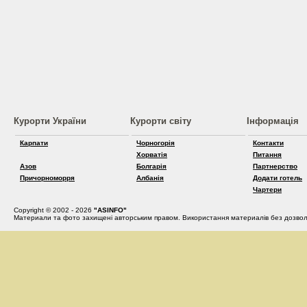
Курорти України
Курорти світу
Інформація
Карпати
Чорногорія
Контакти
Хорватія
Питання
Азов
Болгарія
Партнерство
Причорноморря
Албанія
Додати готель
Чартери
Copyright © 2002 - 2026
"ASINFO"
Материали та фото захищені авторським правом. Використання материалів без дозвол