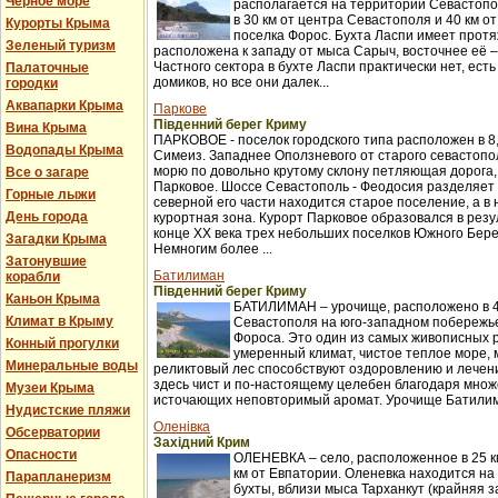
Черное море
располагается на территории Севастопо
в 30 км от центра Севастополя и 40 км о
Курорты Крыма
поселка Форос. Бухта Ласпи имеет протя
Зеленый туризм
расположена к западу от мыса Сарыч, восточнее её 
Частного сектора в бухте Ласпи практически нет, ест
Палаточные
домиков, но все они далек...
городки
Аквапарки Крыма
Паркове
Південний берег Криму
Вина Крыма
ПАРКОВОЕ - поселок городского типа расположен в 8,
Водопады Крыма
Симеиз. Западнее Оползневого от старого севастопол
морю по довольно крутому склону петляющая дорога,
Все о загаре
Парковое. Шоссе Севастополь - Феодосия разделяет п
Горные лыжи
северной его части находится старое поселение, а в
День города
курортная зона. Курорт Парковое образовался в рез
конце XX века трех небольших поселков Южного Бер
Загадки Крыма
Немногим более ...
Затонувшие
Батилиман
корабли
Південний берег Криму
Каньон Крыма
БАТИЛИМАН – урочище, расположено в 4
Климат в Крыму
Севастополя на юго-западном побережье
Фороса. Это один из самых живописных 
Конный прогулки
умеренный климат, чистое теплое море,
Минеральные воды
реликтовый лес способствуют оздоровлению и лече
здесь чист и по-настоящему целебен благодаря множ
Музеи Крыма
источающих неповторимый аромат. Урочище Батилима
Нудистские пляжи
Оленівка
Обсерватории
Західний Крим
Опасности
ОЛЕНЕВКА – село, расположенное в 25 км
км от Евпатории. Оленевка находится на
Парапланеризм
бухты, вблизи мыса Тарханкут (крайняя з