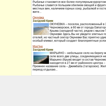
Рыбачье становится все более популярным курортом
Рыбачье славится большим обилием овощей и фрукт
местных вин, наличием горных озер, рыбалкой и гос
жите...
Окунівка
Західний Крим
ОКУНЕВКА – поселок, расположенный в 30
Черноморское, в 60 км от города Евпатор
Крыма (западной части), рядом с мысом 
Окуневке Здесь Вы не увидите элитных г
отелей, но частный сектор Окуневки Вас приятно удив
особый климат, который создает благоприятные услов
Мар'їне
Західний Крим
МАРЬИНО – небольшое село на берегу мо
селе всего две улицы, соединяющиеся н
Марьино (Крым) входит в состав Черномо
находится в 27 км от районного центра –
Прежнее название села – Джимбаба (татарское). Жил
период отдыхаю...