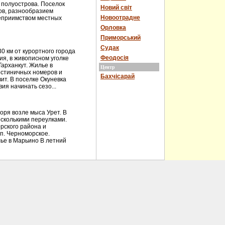
 полуострова. Поселок
Новий світ
ов, разнообразием
Новоотрадне
теприимством местных
Орловка
Приморський
Судак
 км от курортного города
Феодосія
ия, в живописном уголке
Тарханкут. Жилье в
Центр
остиничных номеров и
Бахчісарай
ит. В поселке Окуневка
ия начинать сезо...
ря возле мыса Урет. В
есколькими переулками.
рского района и
 п. Черноморское.
ье в Марьино В летний