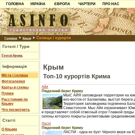
ГОЛОВНА
УКРАЇНА
ЄВРОПА
ЧАРТЕРИ
ПРО НАС
Карпати
Чорногорія
Контакти
Азов
Хорватія
Партнерам
Причорноморря
Болгарія
Додати готель
Селища і курорти
Шацьк
Албанія
Питання
Головна
Крым
Готелі / Тури
Пошук готелів
Готелі-бронь
Крым
Інформація
Топ-10 курортів Крима
Міста і селища
Фотогалерея
Айя
Карты и схемы
Південний берег Криму
Пляжи
МЫС АЙЯ заповедная территория на южн
Расстояния по
юго-восток от Балаклавы, выступ берега 
Крыму
Территория заповедника подчинена Бал
Севастополя. Мыс Айя ограничивает Юж
Что посмотреть
и представляет собой отвесный отрог Главной гряды 
склоны которого покрыты реликтовыми средиземном
Статті
Ласпі
Південний берег Криму
О Крыме
ЛАСПИ - одна из бухт Чёрного моря на 