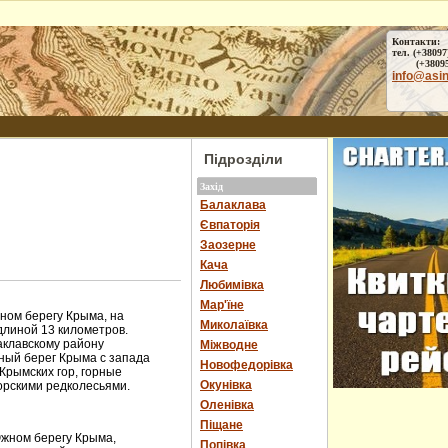
Контакти:
тел. (+38097
(+38095) 
info@asi
Підрозділи
Захід
Балаклава
Євпаторія
Заозерне
Кача
Любимівка
Мар'їне
ом берегу Крыма, на
Миколаївка
длиной 13 километров.
аклавскому району
Міжводне
ный берег Крыма с запада
Новофедорівка
Крымских гор, горные
Окунівка
орскими редколесьями.
Оленівка
Піщане
Южном берегу Крыма,
Попівка