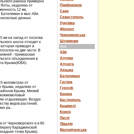
льского района примерно
Прибережне
т Ялты, недалеко от
женность 12 км,
Саки
– Батилиман и мыс Айя.
Севастополь
ь несколько дачных
Учкуївка
Фіолент
Чорноморське
5 км на запад от поселка
Штормове
ьского шоссе отходит к
 которая приводит в
ПБК
оселок на две части. В
Айя
 нижней - приморская
Алупка
ультате объединения в
ега Крыма(ЮБК).
Алушта
Аязьма
Батилиман
Гаспра
5 километрах от
 Крыма, недалеко от
Гурзуф
районов Крыма. Мягкий
Канака
 можжевеловый
нию отдыхающих. Воздух
Кастрополь
еству видов растений,
Кацивелі
н ра...
Кореїз
Ласпі
 от Черноморского и в 90
Лівадія
 берегу Караджинской
Малоріченське
ападная точка Крыма).