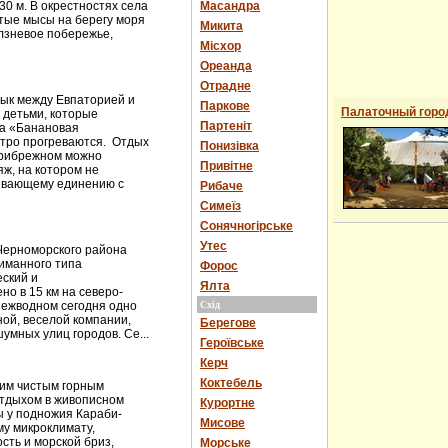
0 м. В окрестностях села
Масандра
тые мысы на берегу моря
Микита
лзневое побережье,
Місхор
Ореанда
Отрадне
ык между Евпаторией и
Паркове
Палаточный горо
 детьми, которые
Партеніт
ка «Банановая
стро прогреваются. Отдых
Понизівка
Прибрежном можно
Привітне
ж, на котором не
ивающему единению с
Рибаче
Симеїз
Сонячногірське
Утес
Черноморского района
иманного типа
Форос
еский и
Ялта
но в 15 км на северо-
Межводном сегодня одно
Схід
ной, веселой компании,
Берегове
умных улиц городов. Се...
Героївське
Керч
Коктебель
оим чистым горным
отдыхом в живописном
Курортне
ты у подножия Караби-
Мисове
му микроклимату,
сть и морской бриз,
Морське