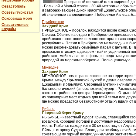
Пещерные города
Прекрасный песчаный пляж шириной до 3
- Большой и Малый Атлеш - 30-40-метровые обрывис
Севастополь
и завораживающее дикой красотой Джангульское опо
Советы туристам
объявленные заповедниками. Побережье Атлеша &...
Сокровища моря
Прибережне
Спасательные
Західний Крим
службы
ПРИБРЕЖНОЕ – поселок, находится возле озера Сас
Саками. Обычно на отдых в Прибрежное приезжают с
пребывают в состоянии полного восторга от аквапар
республика». Пляжи в Прибрежном мелководны и бы
можно рекомендовать семейным парам с детьми. В 
прекрасно отдохнуть дикарем - найти уединенный пля
работают мобильные телефоны, и предаться успока
природой на морском побережье. Полноценному о...
Міжводне
Західний Крим
МЕЖВОДНОЕ - село, расположенное на территории 
Крыма, между Ярылгачской бухтой и двумя озёрами л
(Джарылгач и Ярылгач). Сезонный (летний) климатич
бальнеологический (в перспективе) курорт. Расположе
восток от районного центра Черноморское. Отдых в 
из популярных мест отдыха для всей семьи или друж
где можно предастся беззаботному отдыху вдали от ш
Рибаче
Південний берег Криму
РЫБАЧЬЕ - известный курорт Крыма, славящийся св
воздухом, хорошей погодой и доступным недорогим 
месте. Рыбачье находится в 30 км к востоку от Алуш
Яйлы, в сторону Судака. Благодаря особому лечебно
сочетающему горный воздух, уникальную растительно