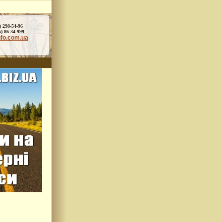
) 298-54-96
86-34-999
nfo.com.ua