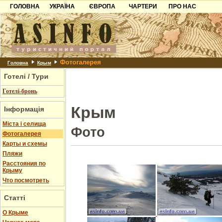
ГОЛОВНА
УКРАЇНА
ЄВРОПА
ЧАРТЕРИ
ПРО НАС
Карпати
Чорногорія
Контакти
Азов
Хорватія
Партнерам
Причорноморря
Болгарія
Додати готель
Фотогалерея
Шацьк
Албанія
Питання
Головна
Крым
Готелі / Тури
Пошук готелів
Готелі-бронь
Крым
Інформація
Міста і селища
Фото
Фотогалерея
Карты и схемы
Пляжи
Расстояния по
Крыму
Что посмотреть
Статті
О Крыме