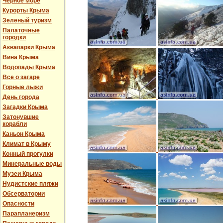
Черное море
Курорты Крыма
Зеленый туризм
Палаточные
городки
Аквапарки Крыма
Вина Крыма
Водопады Крыма
Все о загаре
Горные лыжи
День города
Загадки Крыма
Затонувшие
корабли
Каньон Крыма
Климат в Крыму
Конный прогулки
Минеральные воды
Музеи Крыма
Нудистские пляжи
Обсерватории
Опасности
Парапланеризм