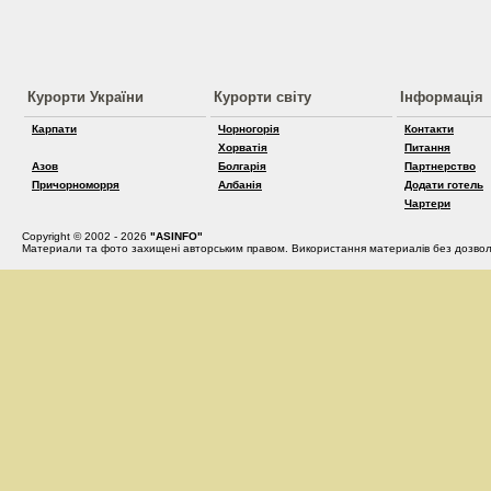
Курорти України
Курорти світу
Інформація
Карпати
Чорногорія
Контакти
Хорватія
Питання
Азов
Болгарія
Партнерство
Причорноморря
Албанія
Додати готель
Чартери
Copyright © 2002 - 2026
"ASINFO"
Материали та фото захищені авторським правом. Використання материалів без дозвол