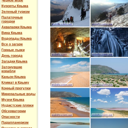
Черное море
Курорты Крыма
Зеленый туризм
Палаточные
городки
Аквапарки Крыма
Вина Крыма
Водопады Крыма
Все о загаре
Горные лыжи
День города
Загадки Крыма
Затонувшие
корабли
Каньон Крыма
Климат в Крыму
Конный прогулки
Минеральные воды
Музеи Крыма
Нудистские пляжи
Обсерватории
Опасности
Парапланеризм