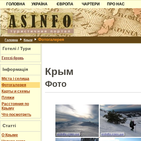
ГОЛОВНА
УКРАЇНА
ЄВРОПА
ЧАРТЕРИ
ПРО НАС
Карпати
Чорногорія
Контакти
Азов
Хорватія
Партнерам
Причорноморря
Болгарія
Додати готель
Фотогалерея
Шацьк
Албанія
Питання
Головна
Крым
Готелі / Тури
Пошук готелів
Готелі-бронь
Крым
Інформація
Міста і селища
Фото
Фотогалерея
Карты и схемы
Пляжи
Расстояния по
Крыму
Что посмотреть
Статті
О Крыме