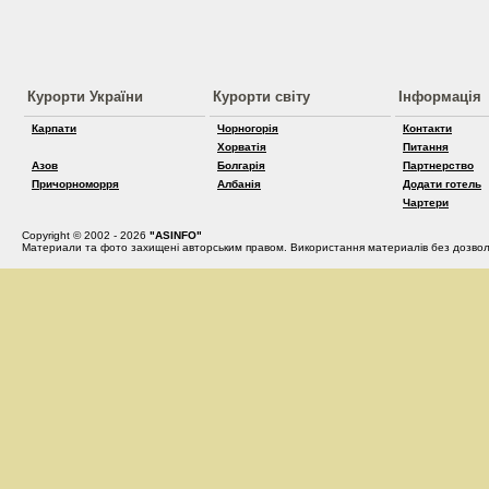
Курорти України
Курорти світу
Інформація
Карпати
Чорногорія
Контакти
Хорватія
Питання
Азов
Болгарія
Партнерство
Причорноморря
Албанія
Додати готель
Чартери
Copyright © 2002 - 2026
"ASINFO"
Материали та фото захищені авторським правом. Використання материалів без дозвол