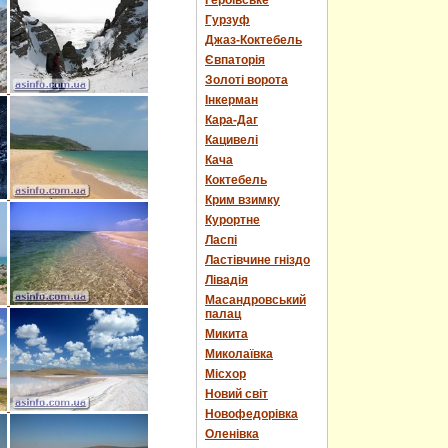
Героївське
Гурзуф
Джаз-Коктебель
Євпаторія
Золоті ворота
Інкерман
Кара-Даг
Кацивелі
Кача
Коктебель
Крим взимку
Курортне
Ласпі
Ластівчине гніздо
Лівадія
Масандровський
палац
Микита
Миколаївка
Місхор
Новий світ
Новофедорівка
Оленівка