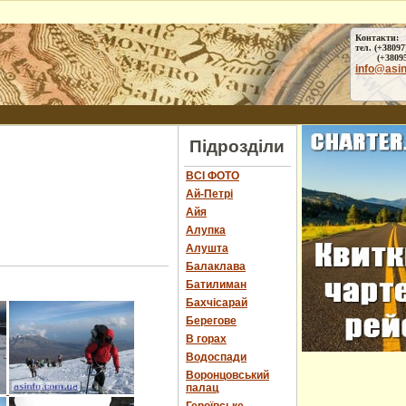
Контакти:
тел. (+38097
(+38095) 
info@asi
Підрозділи
ВСІ ФОТО
Ай-Петрі
Айя
Алупка
Алушта
Балаклава
Батилиман
Бахчісарай
Берегове
В горах
Водоспади
Воронцовський
палац