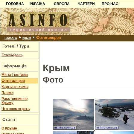
ГОЛОВНА
УКРАЇНА
ЄВРОПА
ЧАРТЕРИ
ПРО НАС
Карпати
Чорногорія
Контакти
Азов
Хорватія
Партнерам
Причорноморря
Болгарія
Додати готель
Фотогалерея
Шацьк
Албанія
Питання
Головна
Крым
Готелі / Тури
Пошук готелів
Готелі-бронь
Крым
Інформація
Міста і селища
Фото
Фотогалерея
Карты и схемы
Пляжи
Расстояния по
Крыму
Что посмотреть
Статті
О Крыме