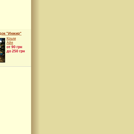
док "Инжир"
Крым
Айя
от 90 грн
до 250 грн