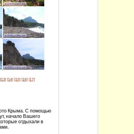
[13]
[14]
[15]
[16]
[17]
ото Крыма. С помощью
т, начало Вашего
которые отдыхали в
ами.