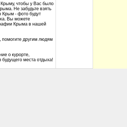
Крыму, чтобы у Вас было
рыма. Не забудьте взять
в Крым - фото будут
ха. Вы можете
рафии Крыма в нашей
, помогите другим людям
ие о курорте,
 будущего места отдыха!