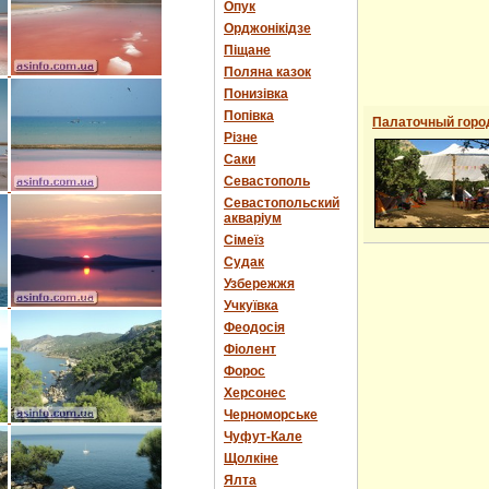
Опук
Орджонікідзе
Піщане
Поляна казок
Понизівка
Попівка
Палаточный горо
Різне
Саки
Севастополь
Севастопольский
акваріум
Сімеїз
Судак
Узбережжя
Учкуївка
Феодосія
Фіолент
Форос
Херсонес
Черноморське
Чуфут-Кале
Щолкіне
Ялта