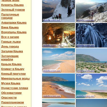
Черное море
Курорты Крыма
Зеленый туризм
Палаточные
городки
Аквапарки Крыма
Вина Крыма
Водопады Крыма
Все о загаре
Горные лыжи
День города
Загадки Крыма
Затонувшие
корабли
Каньон Крыма
Климат в Крыму
Конный прогулки
Минеральные воды
Музеи Крыма
Нудистские пляжи
Обсерватории
Опасности
Парапланеризм