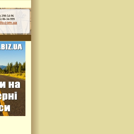
) 298-54-96
86-34-999
nfo.com.ua