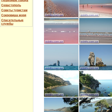
Пещерные города
Севастополь
Советы туристам
Сокровища моря
Спасательные
службы