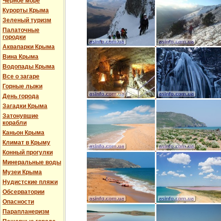
Черное море
Курорты Крыма
Зеленый туризм
Палаточные
городки
Аквапарки Крыма
Вина Крыма
Водопады Крыма
Все о загаре
Горные лыжи
День города
Загадки Крыма
Затонувшие
корабли
Каньон Крыма
Климат в Крыму
Конный прогулки
Минеральные воды
Музеи Крыма
Нудистские пляжи
Обсерватории
Опасности
Парапланеризм