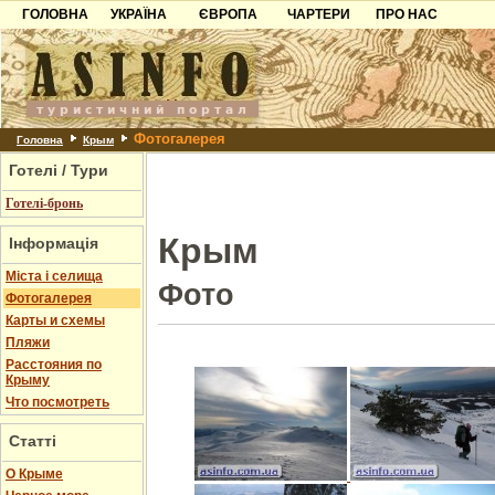
ГОЛОВНА
УКРАЇНА
ЄВРОПА
ЧАРТЕРИ
ПРО НАС
Карпати
Чорногорія
Контакти
Азов
Хорватія
Партнерам
Причорноморря
Болгарія
Додати готель
Фотогалерея
Шацьк
Албанія
Питання
Головна
Крым
Готелі / Тури
Пошук готелів
Готелі-бронь
Крым
Інформація
Міста і селища
Фото
Фотогалерея
Карты и схемы
Пляжи
Расстояния по
Крыму
Что посмотреть
Статті
О Крыме