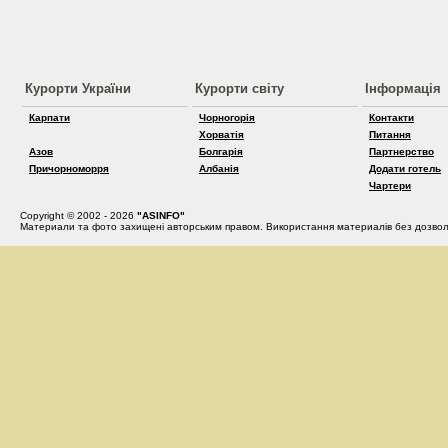
Курорти України
Курорти світу
Інформація
Карпати
Чорногорія
Контакти
Хорватія
Питання
Азов
Болгарія
Партнерство
Причорноморря
Албанія
Додати готель
Чартери
Copyright © 2002 - 2026
"ASINFO"
Материали та фото захищені авторським правом. Використання материалів без дозвол