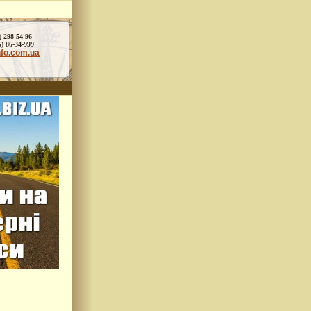
) 298-54-96
86-34-999
nfo.com.ua