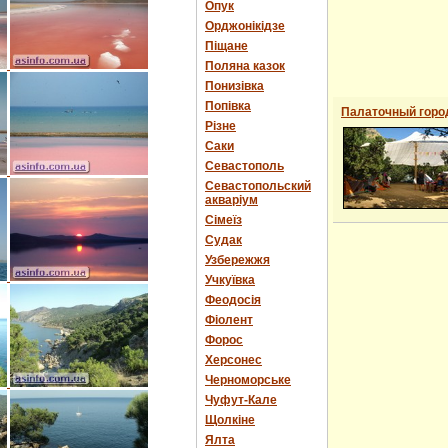
Опук
Орджонікідзе
Піщане
Поляна казок
Понизівка
Попівка
Палаточный горо
Різне
Саки
Севастополь
Севастопольский
акваріум
Сімеїз
Судак
Узбережжя
Учкуївка
Феодосія
Фіолент
Форос
Херсонес
Черноморське
Чуфут-Кале
Щолкіне
Ялта