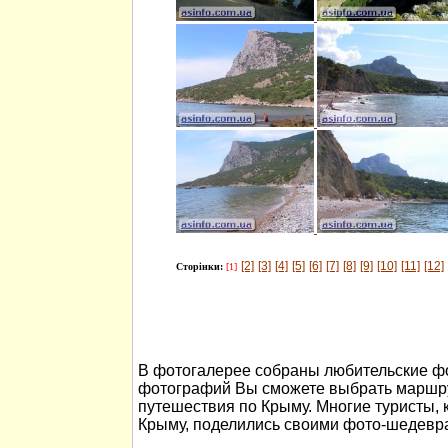
[2]
[3]
[4]
[5]
[6]
[7]
[8]
[9]
[10]
[11]
[12]
Сторінки:
[1]
В фотогалерее собраны любительские ф
фотографий Вы сможете выбрать маршру
путешествия по Крыму. Многие туристы, 
Крыму, поделились своими фото-шедевр