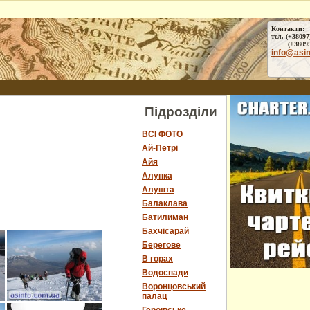
Контакти:
тел. (+38097
(+38095) 
info@asi
Підрозділи
ВСІ ФОТО
Ай-Петрі
Айя
Алупка
Алушта
Балаклава
Батилиман
Бахчісарай
Берегове
В горах
Водоспади
Воронцовський
палац