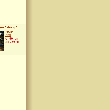
док "Инжир"
Крым
Айя
от 90 грн
до 250 грн