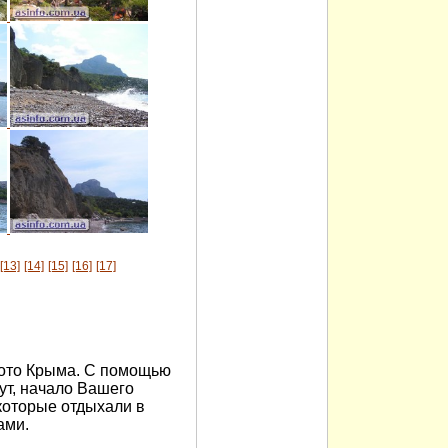
[13]
[14]
[15]
[16]
[17]
ото Крыма. С помощью
т, начало Вашего
которые отдыхали в
ами.