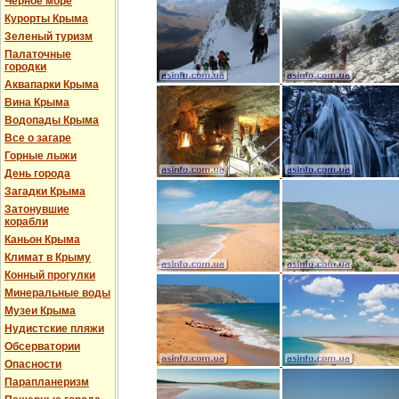
Черное море
Курорты Крыма
Зеленый туризм
Палаточные
городки
Аквапарки Крыма
Вина Крыма
Водопады Крыма
Все о загаре
Горные лыжи
День города
Загадки Крыма
Затонувшие
корабли
Каньон Крыма
Климат в Крыму
Конный прогулки
Минеральные воды
Музеи Крыма
Нудистские пляжи
Обсерватории
Опасности
Парапланеризм