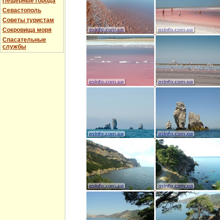
Пещерные города
Севастополь
Советы туристам
Сокровища моря
Спасательные
службы