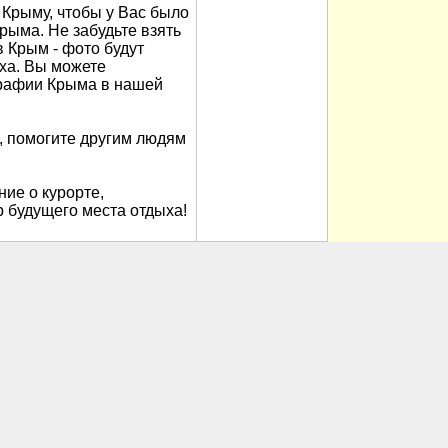
Крыму, чтобы у Вас было
рыма. Не забудьте взять
в Крым - фото будут
ха. Вы можете
рафии Крыма в нашей
, помогите другим людям
ие о курорте,
 будущего места отдыха!