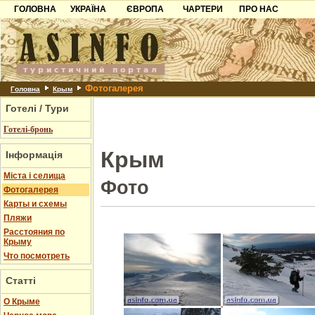
ГОЛОВНА
УКРАЇНА
ЄВРОПА
ЧАРТЕРИ
ПРО НАС
Карпати
Чорногорія
Контакти
Азов
Хорватія
Партнерам
Причорноморря
Болгарія
Додати готель
Фотогалерея
Шацьк
Албанія
Питання
Головна
Крым
Готелі / Тури
Пошук готелів
Готелі-бронь
Крым
Інформація
Міста і селища
Фото
Фотогалерея
Карты и схемы
Пляжи
Расстояния по
Крыму
Что посмотреть
Статті
О Крыме