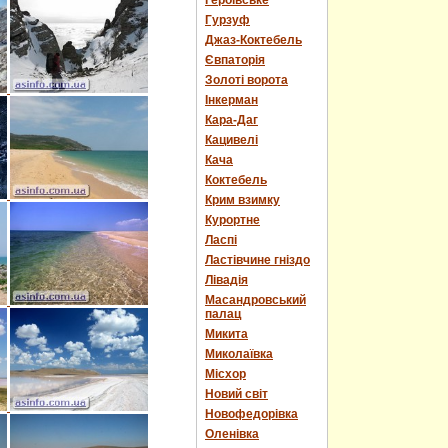
Героївське
Гурзуф
Джаз-Коктебель
Євпаторія
Золоті ворота
Інкерман
Кара-Даг
Кацивелі
Кача
Коктебель
Крим взимку
Курортне
Ласпі
Ластівчине гніздо
Лівадія
Масандровський
палац
Микита
Миколаївка
Місхор
Новий світ
Новофедорівка
Оленівка